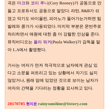
곡은
마크
와
코리 루니
가 공동으로 만
(Cory Rooney)
들고 프로듀서도 공동으로 맡았다
라틴
가 섞
.
, R&B
였고 악기도 바이올린
피아노가 들어가는가하면 팀
,
발레와 콩가가 사용되었다
마지막 부분은 문반주로
.
처리하면서 애원에 대한 좀 더 강렬한 인상을 준다
.
뮤직비디오는
폴라 워커
가 감독을 맡
(Paula Walker)
아
에서 촬영했다
L.A
.
가사는 여자가 먼저 적극적으로 남자에게 관심 있
다고 소문을 퍼트리고 있는 상황에서 자기도 싫지
않았거나
원래 맘에 있었던 것으로 보이는 남자가
,
여자의 간택을 기다리는 정황을 묘사하고 있다
.
20170705
rainysunshine@tistory.com
현지운