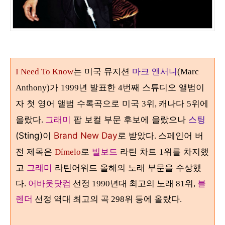
는 미국 뮤지션
마크 앤서니
I Need To Know
(Marc
가
년 발표한
번째 스튜디오 앨범이
Anthony)
1999
4
자 첫 영어 앨범 수록곡으로 미국
위
캐나다
위에
3
,
5
올랐다
그래미
팝 보컬 부문 후보에 올랐으나
스팅
.
(Sting)이
Brand New Day
로 받았다
스페인어 버
.
전 제목은
로
빌보드
라틴 차트
위를 차지했
Dímelo
1
고
그래미
라틴어워드 올해의 노래 부문을 수상했
다
.
어바웃닷컴
선정 1990년대 최고의 노래 81위,
블
렌더
선정 역대 최고의 곡 298위 등에 올랐다.