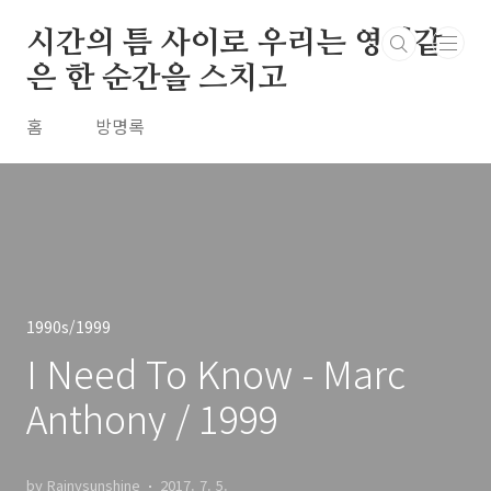
본문 바로가기
시간의 틈 사이로 우리는 영원같
은 한 순간을 스치고
홈
방명록
1990s/1999
I Need To Know - Marc
Anthony / 1999
by Rainysunshine
2017. 7. 5.