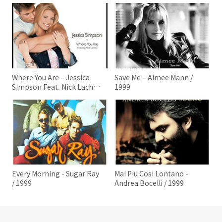
Where You Are – Jessica
Save Me – Aimee Mann /
Simpson Feat. Nick Lachey
1999
/ 1999
Every Morning - Sugar Ray
Mai Piu Cosi Lontano -
/ 1999
Andrea Bocelli / 1999