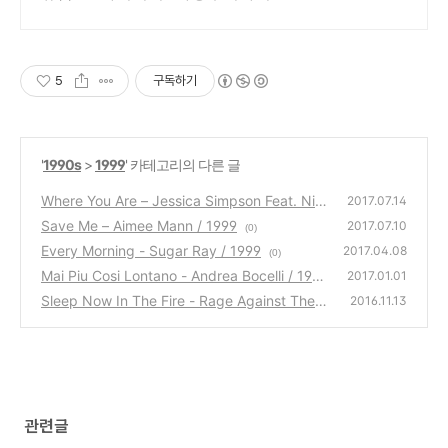
5
구독하기
'
1990s
>
1999
' 카테고리의 다른 글
Where You Are – Jessica Simpson Feat. Nic
2017.07.14
k Lachey / 1999
Save Me – Aimee Mann / 1999
(0)
2017.07.10
(0)
Every Morning - Sugar Ray / 1999
2017.04.08
(0)
Mai Piu Cosi Lontano - Andrea Bocelli / 199
2017.01.01
9
Sleep Now In The Fire - Rage Against The
(0)
2016.11.13
Machine / 1999
(0)
관련글