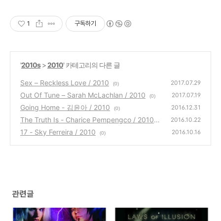
1
구독하기
'
2010s
>
2010
' 카테고리의 다른 글
Sex – Reckless Love / 2010
2017.07.29
(0)
Out Of Tune – Sarah McLachlan / 2010
2017.07.19
(0)
Going Home - 김윤아 / 2010
2016.12.31
(0)
The Truth Is - Charice Pempengco / 2010
2016.10.22
17 - Sky Ferreira / 2010
(0)
2016.10.16
(0)
관련글