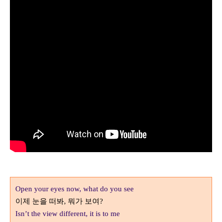
Open your eyes now, what do you see
이제 눈을 떠봐
뭐가 보여
,
?
Isn’t the view different, it is to me