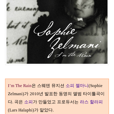
은 스웨덴 뮤지션
소피 젤마니
I’m The Rain
(Sophie
가
년 발표한 동명의 앨범 타이틀곡이
Zelmani)
2010
다
곡은
소피
가 만들었고 프로듀서는
라스 할라피
.
가 맡았다
(Lars Halaphi)
.