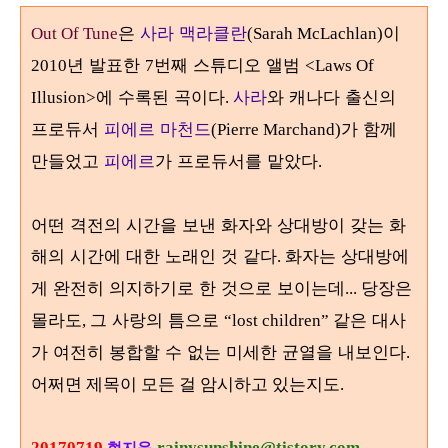
은
사라 맥라클란
이
Out Of Tune
(Sarah McLachlan)
년 발표한
번째 스튜디오 앨범
2010
7
<Laws Of
에 수록된 곡이다
사라
와 캐나다 출신의
Illusion>
.
프로듀서
피에르 마천드
가 함께
(Pierre Marchand)
만들었고
피에르
가 프로듀서를 맡았다
.
어떤 격전의 시간을 보낸 화자와 상대방이 갖는 화
해의 시간에 대한 노래인 것 같다
화자는 상대방에
.
게 완전히 의지하기로 한 것으로 보이는데
... 당장은
그 사랑의 틈으로
같은 대사
몰라도,
“lost children”
가 여전히 봉합할 수 없는 미세한 균열을 내보인다
.
어쩌면 제목이 모든 걸 암시하고 있는지도.
20170719
rainysunshine@tistory.com