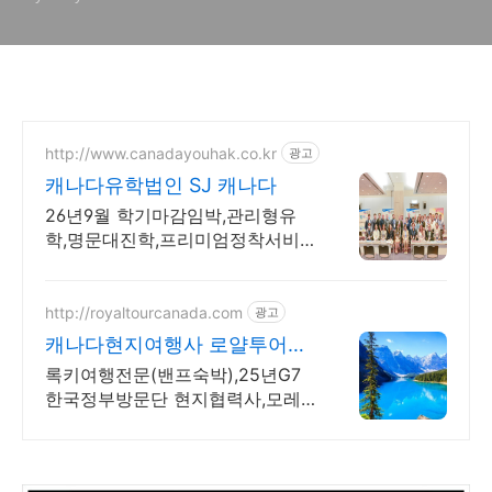
http://www.canadayouhak.co.kr
광고
캐나다유학법인 SJ 캐나다
26년9월 학기마감임박,관리형유
학,명문대진학,프리미엄정착서비
스,캐나다8개직영센터 직영홈스테
이, 유학준비특강반, 국제사립학교,
자녀무상, 보딩스쿨
http://royaltourcanada.com
광고
캐나다현지여행사 로얄투어
25년G7 한국방문단 협력사
록키여행전문(밴프숙박),25년G7
한국정부방문단 현지협력사,모레
인호수입장 허가보유