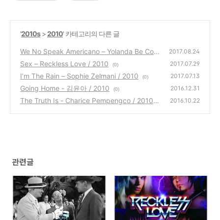
'
2010s
>
2010
' 카테고리의 다른 글
We No Speak Americano – Yolanda Be Cool
2017.08.24
& DCUP / 2010
Sex – Reckless Love / 2010
(0)
2017.07.29
(0)
I’m The Rain – Sophie Zelmani / 2010
2017.07.13
(0)
Going Home - 김윤아 / 2010
2016.12.31
(0)
The Truth Is - Charice Pempengco / 2010
2016.10.22
(0)
관련글