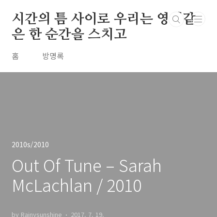
본문 바로가기
시간의 틈 사이로 우리는 영원같
은 한 순간을 스치고
홈
방명록
2010s/2010
Out Of Tune – Sarah
McLachlan / 2010
by Rainysunshine
2017. 7. 19.