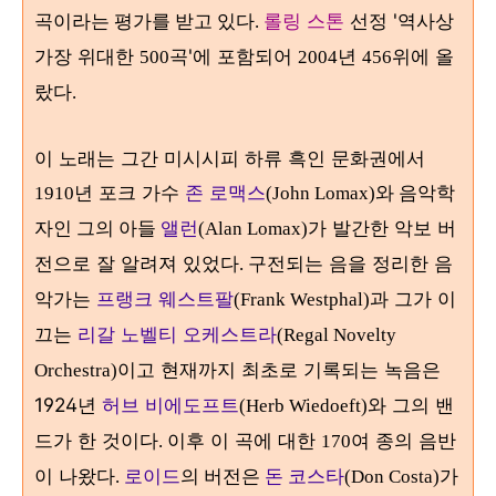
롤링 스톤
선정 '역사상
곡이라는 평가를 받고 있다.
가장 위대한
곡'에 포함되어
년
위에 올
500
2004
456
랐다
.
이 노래는 그간 미시시피 하류 흑인 문화권에서
년 포크 가수
존 로맥스
1910
(John Lomax)와 음악학
가 발간한 악보 버
자인 그의 아들
앨런
(Alan Lomax)
전으로 잘 알려져 있었다
구전되는 음을 정리한 음
.
악가는
프랭크 웨스트팔
과 그가 이
(Frank Westphal)
끄는
리갈 노벨티 오케스트라
(Regal Novelty
이고 현재까지 최초로 기록되는 녹음은
Orchestra)
1924년
허브 비에도프트
와 그의 밴
(Herb Wiedoeft)
드가 한 것이
다
이후 이 곡에 대한
여 종의 음반
.
170
이 나왔다
.
로이드
의 버전은
돈 코스타
(Don Costa)가