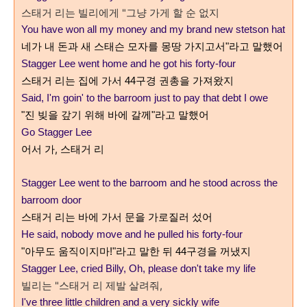
스태거 리는 빌리에게 "그냥 가게 할 순 없지
Y
ou have won all my money a
nd my brand new stetson hat
네가 내 돈과 새 스태슨 모자를 몽땅 가지고서"라고 말했어
Stagger Lee went home a
nd he got his forty-four
스태거 리는 집에 가서 44구경 권총을 가져왔지
Said, I'm goin' to the barroom ju
st to pay that debt I owe
"진 빚을 갚기 위해 바에 갈께"라고 말했어
Go Stagger Lee
어서 가, 스태거 리
Stagger Lee went to the barroom a
nd he stood across the
barroom door
스태거 리는 바에 가서 문을 가로질러 섰어
He said, nobody move a
nd he pulled his forty-four
"아무도 움직이지마!"라고 말한 뒤 44구경을 꺼냈지
Stagger Lee, cried Billy,
Oh, please don't take my life
빌리는
"스태거 리 제발 살려줘,
I've three little children a
nd a very sickly wife