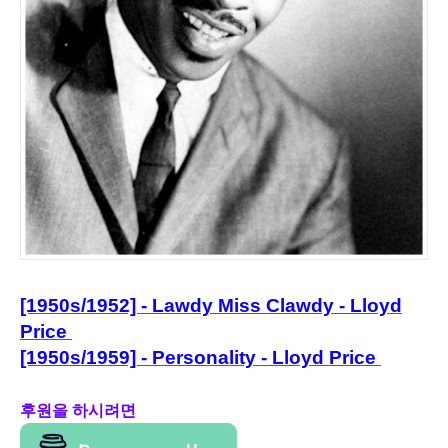
[1950s/1952] - Lawdy Miss Clawdy - Lloyd
Price
[1950s/1959] - Personality - Lloyd Price
후원을 하시려면