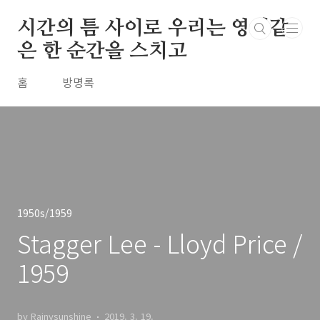
본문 바로가기
시간의 틈 사이로 우리는 영원같
은 한 순간을 스치고
홈
방명록
1950s/1959
Stagger Lee - Lloyd Price /
1959
by Rainysunshine
2019. 3. 19.