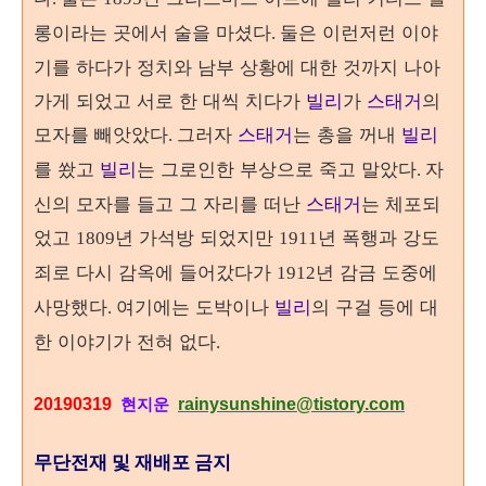
롱이라는 곳에서 술을 마셨다
둘은 이런저런 이야
.
기를 하다가 정치와 남부 상황에 대한 것까지 나아
가게 되었고 서로 한 대씩 치다가
빌리
가
스태거
의
모자를 빼앗았다
그러자
스태거
는 총을 꺼내
빌리
.
를 쐈고
빌리
는 그로인한 부상으로 죽고 말았다
자
.
신의 모자를 들고 그 자리를 떠난
스태거
는 체포되
었고
년 가석방 되었지만
년 폭행과 강도
1809
1911
죄로 다시 감옥에 들어갔다가
년 감금 도중에
1912
사망했다
도박이나
빌리
의 구걸 등에 대
. 여기에는
한 이야기가 전혀 없다
.
20190319
rainysunshine@tistory.com
현지운
무단전재 및 재배포 금지