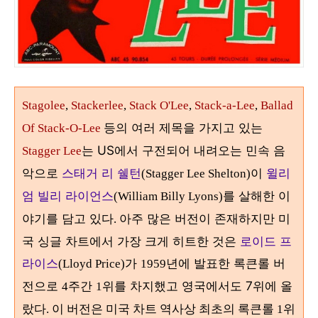
Stagolee
,
Stackerlee
,
Stack O'Lee
,
Stack-a-Lee
,
Ballad
등의 여러 제목을 가지고 있는
Of Stack-O-Lee
는 US에서 구전되어 내려오는 민속 음
Stagger Lee
악으로
스태거 리 쉘턴
이
윌리
(Stagger Lee Shelton)
엄 빌리 라이언스
를 살해한 이
(William Billy Lyons)
야기를 담고 있다
아주 많은 버전이 존재하지만 미
.
국 싱글 차트에서 가장 크게 히트한 것은
로이드 프
라이스
가
년에 발표한 록큰롤 버
(Lloyd Price)
1959
전으로
주간
위를 차지했고 영국에서도 7위에 올
4
1
랐다
. 이 버전은 미국 차트 역사상 최초의 록큰롤 1위