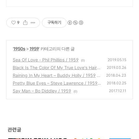
9
구독하기
'
1950s
>
1959
' 카테고리의 다른 글
Sea Of Love - Phil Phillips / 1959
2019.05.15
(0)
Black Is The Color Of My True Love's Hair –
2019.03.26
Nina Simone / 1959
Raining In My Heart – Buddy Holly / 1959
(0)
2018.04.23
Pretty Blue Eyes – Steve Lawrence / 1959
(0)
2018.02.25
Say Man – Bo Diddley / 1959
(0)
2017.12.11
(0)
관련글