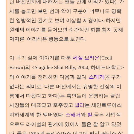
린 버전인지에 대해서는 팬들 간에 이의가 있다
가
).
사를 놓고만 보면 선과 악이 구분이 너무나도 명확
한 일방적인 관계로 보여 이상할 지경이다
. 하지만
원래의 이야기를 들어보면 순간적인 화를 참지 못해
저지른 어리석은 행동으로 보인다.
이 곡의 실제 이야기를 다룬
세실 브라운
(Cecil
의
하버드대학교
Brown)
<Stagolee Shot Billy, 2004,
>
의 이야기를 정리하면 다음과 같다
스태거
(
친구가
.
없다는 의미로, 다른 버전에서는 유명한 선장의 이
름에서 따왔다고 한다
)
는 흑인들이 운영하는 클럽
사장들의 대표였고 포주였고
빌리
는
세인트루이스
지하세계의 한 멤버였다
스태거
와
빌
둘은 사업적
.
으로도 라이벌의 관계에 있어서 둘은 잘 알고 있었
다
둘은
년 크리스마스 이브에 빌리 커티스 살
.
1895