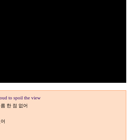
loud to spoil the view
름 한 점 없어
있어