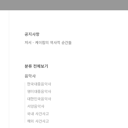
공지사항
저서 - 케이팝의 역사적 순간들
분류 전체보기
음악사
한국대중음악사
영미대중음악사
대한민국음악사
서양음악사
국내 사건사고
해외 사건사고