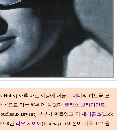
버디
의 히트곡 모
dy Holly) 사후 바로 시장에 내놓은
한 곡으로 미국
위에 올랐다
펠리스 브라이언트
88
.
부부가 만들었고
딕 제이콥스
Boudleaux Bryant)
(Dick
년
리오 세이어
버전이 미국
위를
 1978
(Leo Sayer)
47