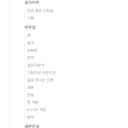
음악미학
장르 혹은 스타일
기획
마주침
책
광고
오페라
창작
일상다반사
그림이건 사진이건
글로 만나는 인연
영화
방송
한 여운
K-POP 차트
번역
대한민국