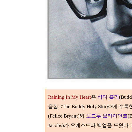
은
버디 홀리
Raining In My Heart
(Bud
음집
에 수록
<The Buddy Holy Story>
와
보드루 브라이언트
(Felice Bryant)
(
가 오케스트라 백업을 도왔다
Jacobs)
.