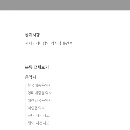
공지사항
저서 - 케이팝의 역사적 순간들
분류 전체보기
음악사
한국대중음악사
영미대중음악사
대한민국음악사
서양음악사
국내 사건사고
해외 사건사고