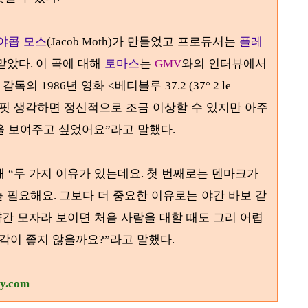
야콥 모스
가 만들었고 프로듀서는
플레
(Jacob Moth)
 맡았다
이 곡에 대해
토마스
는
와의 인터뷰에서
.
GMV
감독의
년 영화
베티블루
)
1986
<
37.2 (37° 2 le
얼핏 생각하면 정신적으로 조금 이상할 수 있지만 아주
을 보여주고 싶었어요
라고 말했다
”
.
해
두 가지 이유가 있는데요
첫 번째로는 덴마크가
“
.
늘 필요해요
그보다 더 중요한 이유로는 야간 바보 같
.
간 모자라 보이면 처음 사람을 대할 때도 그리 어렵
각이 좋지 않을까요
라고 말했다
?”
.
ry.com