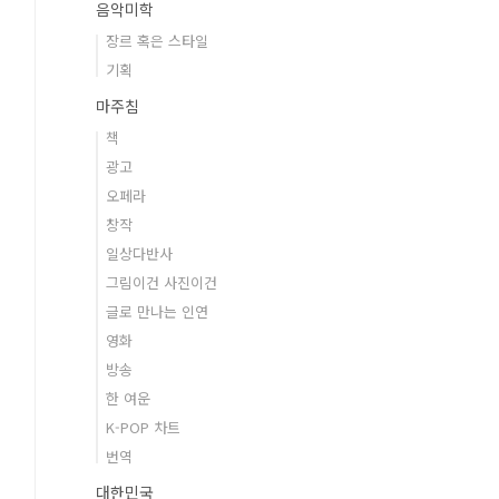
음악미학
장르 혹은 스타일
기획
마주침
책
광고
오페라
창작
일상다반사
그림이건 사진이건
글로 만나는 인연
영화
방송
한 여운
K-POP 차트
번역
대한민국