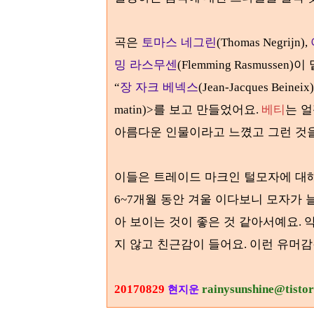
곡은
토마스 네그린
(Thomas Negrijn),
밍 라스무센
이
(Flemming Rasmussen)
장 자크 베넥스
“
(Jean-Jacques Beineix
를 보고 만들었어요
베티
는 
matin)>
.
아름다운 인물이라고 느꼈고 그런 것
이들은 트레이드 마크인 털모자에 대
개월 동안 겨울 이다보니 모자가 
6~7
아 보이는 것이 좋은 것 같아서예요
약
.
지 않고 친근감이 들어요
이런 유머감
.
20170829
rainysunshine@tisto
현지운