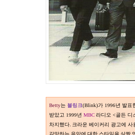
는
블링크
가
년 발표
Betty
(Blink)
1996
받았고
년
라디오
골든 디
1999
MBC
<
차지했다
크라운 베이커리 광고에 
.
갈망하는 음악에 대한 스타일을 살짝 엿