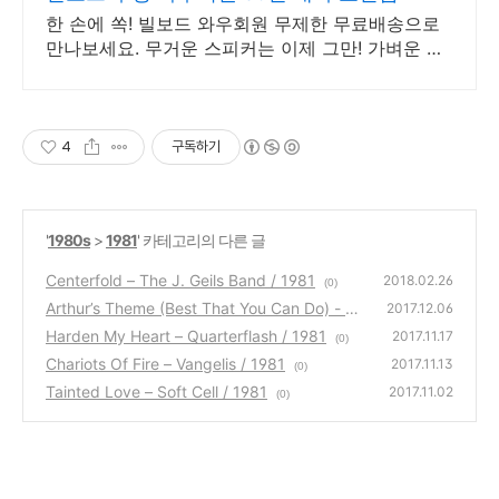
한 손에 쏙! 빌보드 와우회원 무제한 무료배송으로
만나보세요. 무거운 스피커는 이제 그만! 가벼운 미
니스피커, 편리하게 어디든 즐겨보세요.
4
구독하기
'
1980s
>
1981
' 카테고리의 다른 글
Centerfold – The J. Geils Band / 1981
2018.02.26
(0)
Arthur’s Theme (Best That You Can Do) - C
2017.12.06
hristopher Cross / 1981
Harden My Heart – Quarterflash / 1981
(0)
2017.11.17
(0)
Chariots Of Fire – Vangelis / 1981
2017.11.13
(0)
Tainted Love – Soft Cell / 1981
2017.11.02
(0)