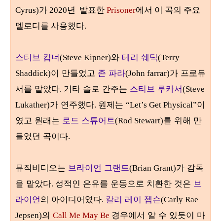
Cyrus)가 2020년 발표한
Prisoner
에서 이 곡의 주요
멜로디를 사용했다.
스티브 킵너
와
테리 쉐딕
(Steve Kipner)
(Terry
이 만들었고
존 파라
가 프로듀
Shaddick)
(John farrar)
서를 맡았다
기타 솔로 간주는
스티브 루카서
.
(Steve
가 연주했다
원제는
이
Lukather)
.
“Let’s Get Physical”
였고 원래는
로드 스튜어트
를 위해 만
(Rod Stewart)
들었던 곡이다
.
뮤직비디오는
브라이언 그랜트
가 감독
(Brian Grant)
을 맡았다
성적인 은유를 운동으로 치환한 것은
브
.
라이언
의 아이디어였다
칼리 레이 젭슨
.
(Carly Rae
의
경우에서 알 수 있듯이 마
Jepsen)
Call Me May Be