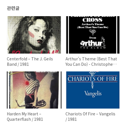
관련글
Centerfold – The J. Geils
Arthur’s Theme (Best That
Band / 1981
You Can Do) - Christopher
Cross / 1981
Harden My Heart –
Chariots Of Fire – Vangelis
Quarterflash / 1981
/ 1981