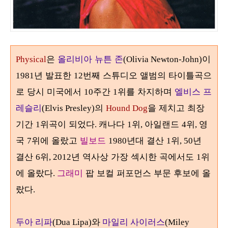
은
올리비아 뉴튼 존
이
Physical
(Olivia Newton-John)
년 발표한
번째 스튜디오 앨범의 타이틀곡으
1981
12
로 당시 미국에서
주간
위를 차지하며
엘비스 프
10
1
레슬리
의
을 제치고 최장
(Elvis Presley)
Hound Dog
기간
위곡이 되었다
캐나다
위
아일랜드
위
영
1
.
1
,
4
,
국
위에 올랐고
빌보드
년대 결산
위
년
7
1980
1
, 50
결산
위
년 역사상 가장 섹시한 곡에서도
위
6
, 2012
1
에 올랐다
그래미
팝 보컬 퍼포먼스 부문 후보에 올
.
랐다
.
두아 리파
(Dua Lipa)와
마일리 사이러스
(Miley