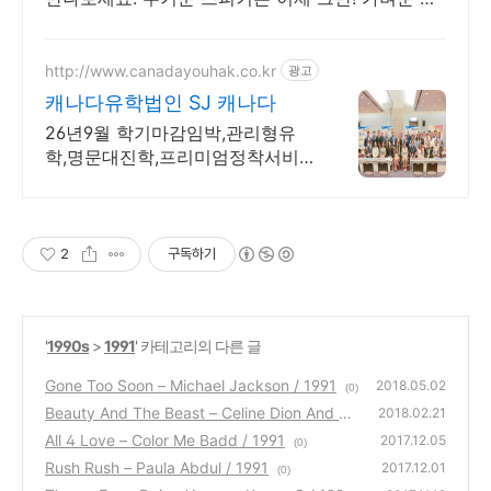
니스피커, 편리하게 어디든 즐겨보세요.
http://www.canadayouhak.co.kr
광고
캐나다유학법인 SJ 캐나다
26년9월 학기마감임박,관리형유
학,명문대진학,프리미엄정착서비
스,캐나다8개직영센터 직영홈스테
이, 유학준비특강반, 국제사립학교,
자녀무상, 보딩스쿨
2
구독하기
'
1990s
>
1991
' 카테고리의 다른 글
Gone Too Soon – Michael Jackson / 1991
2018.05.02
(0)
Beauty And The Beast – Celine Dion And Pe
2018.02.21
abo Bryson / 1991
All 4 Love – Color Me Badd / 1991
(0)
2017.12.05
(0)
Rush Rush – Paula Abdul / 1991
2017.12.01
(0)