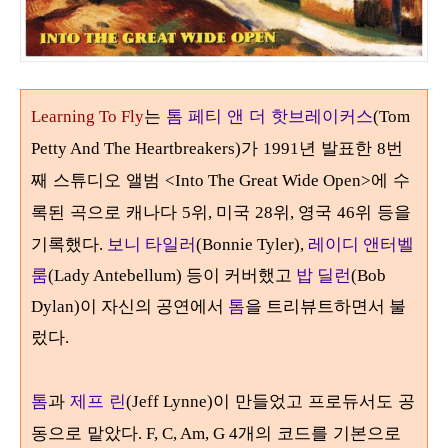
는
톰 페티 앤 더 핫브레이커스
Learning To Fly
(Tom
가
년 발표한
번
Petty And The Heartbreakers)
1991
8
째 스튜디오 앨범
에 수
<Into The Great Wide Open>
록된 곡으로 캐나다
위
미국
위
영국
위 등을
5
,
28
,
46
기록했다
.
보니 타일러
(Bonnie Tyler),
레이디 앤터벨
룸
(Lady Antebellum) 등이 커버했고
밥 딜런
(Bob
Dylan)이 자신의 공연에서
톰
을 트리뷰트하면서 불
렀다.
톰
과
제프 린
이 만들었고 프로듀서도 공
(Jeff Lynne)
동으로 맡았다
개의 코드를 기본으로
. F, C, Am, G 4