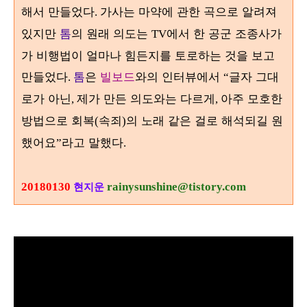
해서 만들었다
가사는 마약에 관한 곡으로 알려져
.
있지만
톰
의 원래 의도는
에서 한 공군 조종사가
TV
가 비행법이 얼마나 힘든지를 토로하는 것을 보고
만들었다
톰
은
빌보드
와의 인터뷰에서
글자 그대
.
“
로가 아닌
제가 만든 의도와는 다르게
아주 모호한
,
,
방법으로 회복
속죄
의 노래 같은 걸로 해석되길 원
(
)
했어요
라고 말했다
”
.
20180130
rainysunshine@tistory.com
현지운