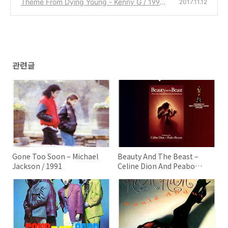
Theme From Dying Young - Kenny G / 1991
2017.11.12
(0)
관련글
Gone Too Soon – Michael
Beauty And The Beast –
Jackson / 1991
Celine Dion And Peabo
Bryson / 1991