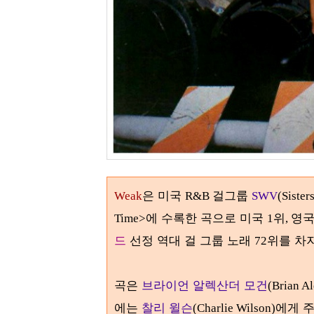
은 미국
걸그룹
Weak
R&B
SWV
(Sister
에 수록한 곡으로 미국
위
영
Time>
1
,
드
선정 역대 걸 그룹 노래
위를 차
72
곡은
브라이언 알렉산더 모건
(Brian A
에는
찰리 윌슨
에게 
(Charlie Wilson)