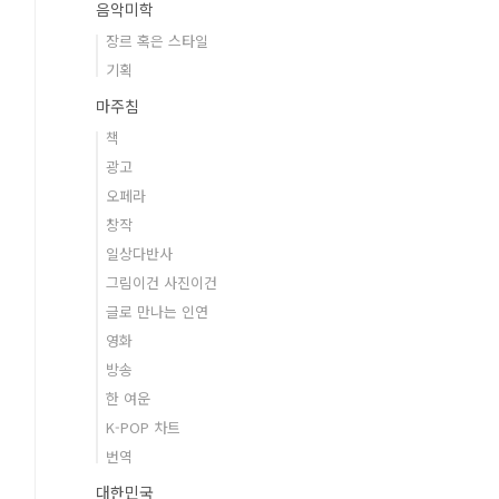
음악미학
장르 혹은 스타일
기획
마주침
책
광고
오페라
창작
일상다반사
그림이건 사진이건
글로 만나는 인연
영화
방송
한 여운
K-POP 차트
번역
대한민국