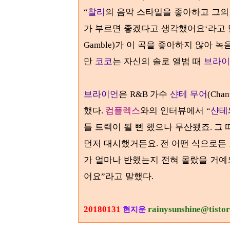
찰리
의 음악 스타일을 좋아하고 그의
“
가 부르면 좋겠다고 생각했어요
라고
‘
가 이 곡을 좋아하지 않아 녹
Gamble)
만
코코
는 자신의 솔로 앨범 때
브라이
브라이언
은
가수
샨테 무어
R&B
(Chan
했다
컴플렉스
와의 인터뷰에서
샨테
.
“
틀 트랙이 될 뻔 했으나 무산됐죠
그 
.
먼저 대시했거든요
전 어떤 식으로든 
.
가 얼마나 반했는지 전혀 몰랐을 거예
어요
라고 말했다
”
.
20180131
rainysunshine@tisto
현지운