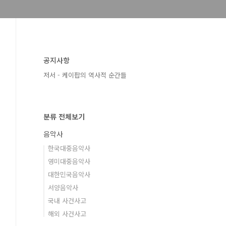
공지사항
저서 - 케이팝의 역사적 순간들
분류 전체보기
음악사
한국대중음악사
영미대중음악사
대한민국음악사
서양음악사
국내 사건사고
해외 사건사고