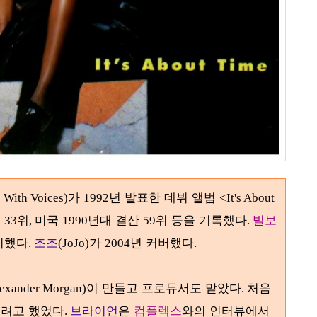
가
년 발표한 데뷔 앨범
s With Voices)
1992
<It's About
국
위
미국
년대 결산
위 등을 기록했다
빌보
33
,
1990
59
.
지했다
조조
가
년 커버했다
.
(JoJo)
2004
.
이 만들고 프로듀서도 맡았다
처음
lexander Morgan)
.
주려고 했었다
브라이언
은
컴플렉스
와의 인터뷰에서
.