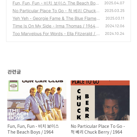
Fun, Fun, Fun - 비치 보이스 The Beach Boys
2025.04.07
/ 1964
No Particular Place To Go - 척 베리 Chuck B
(0)
2025.03.25
erry / 1964
Yeh Yeh - Georgie Fame & The Blue Flames
(0)
2025.03.11
/ 1964
Time Is On My Side - Irma Thomas / 1964
(3)
2024.12.06
Too Marvelous For Words - Ella Fitzerald / 1
(1)
2024.10.24
964
(11)
관련글
Fun, Fun, Fun - 비치 보이스
No Particular Place To Go -
The Beach Boys / 1964
척 베리 Chuck Berry / 1964