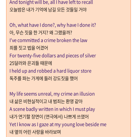
And tonight will be, all I have left to recall
오늘밤은 내가 기억에 남길 모든 것들일 거야
Oh, what have I done?, why have I done it?
아
,
무슨 짓을 한 거지
?
왜 그랬을까
?
I've committed a crime broken the law
죄를 짓고 법을 어겼어
For twenty-five dollars and pieces of silver
25
달러와 은괴들 때문에
I held up and robbed a hard liquor store
독주를 파는 가게에 들러 강도짓을 했어
My life seems unreal, my crime an illusion
내 삶은 비현실적이고 내 범죄는 환영 같아
A scene badly written in which I must play
내가 연기할 장면이 (연극에서) 나쁘게 쓰였어
Yet I know as I gaze at my young love beside me
내 옆의 어린 사랑을 바라보며