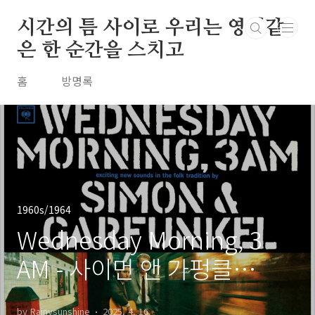
본문 바로가기
시간의 틈 사이로 우리는 영원같
은 한 순간을 스치고
홈
방명록
1960s/1964
Wednesday Morning, 3
AM - 사이먼 앤 가펑클
Simon & Garfunkel / 1964
by Rainysunshine
2025. 4. 16.