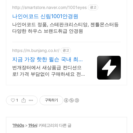
http://smartstore.naver.com/1001eyes
광고
나인어코드 신림1001안경원
나인어코드 정품, 스테판크리스티앙, 젠틀몬스터등
다양한 하우스 브랜드취급 안경원
https://m.bunjang.co.kr/
광고
지금 가장 핫한 윌슨 국내 최대
브랜드 중고거래
번개장터에서 새상품급 컨디션으
로! 가격 부담없이 구매하세요 전
국 각지에서 올라오는 전국구 최다
상품 매일 10만 개 이상의 신규 상
품 업로드
1
구독하기
'
1960s
>
1964
' 카테고리의 다른 글