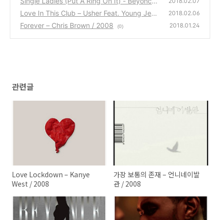
Single Ladies (Put A Ring On It) - Beyoncé /
2018.02.07
2008
Love In This Club – Usher Feat. Young Jeez
(0)
2018.02.06
y / 2008
Forever – Chris Brown / 2008
(0)
2018.01.24
(0)
관련글
Love Lockdown – Kanye
가장 보통의 존재 – 언니네이발
West / 2008
관 / 2008