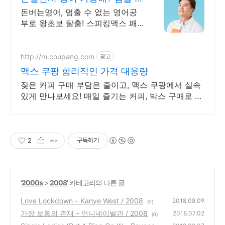
없는 영어회화
돈버는영어, 멈출 수 없는 영어공
부로 왕초보 탈출! 스피킹맥스 패
키지 알아보기 하루 15분! 2,332명
원어민과 함께 돈 벌고 영어실력도
쌓아보세요!
http://m.coupang.com
광고
맥스 쿠팡 합리적인 가격 대용량
잦은 커피 구매 부담은 줄이고, 맥스 쿠팡에서 실속
있게 만나보세요! 매일 즐기는 커피, 박스 구매로 더
저렴하게! 와우회원 캐시적립도 놓치지 마세요.
2
구독하기
'
2000s
>
2008
' 카테고리의 다른 글
Love Lockdown – Kanye West / 2008
2018.08.09
(0)
가장 보통의 존재 – 언니네이발관 / 2008
2018.07.02
(0)