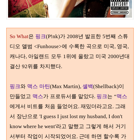
은
핑크
가
년 발표한
번째 스튜
So What
(P!nk)
2008
5
디오 앨범
에 수록한 곡으로 미국
영국
<Funhouse>
,
,
캐나다
아일랜드 모두
위에 올랐고 미국
년대
,
1
2000
결산
위를 차지했다
92
.
핑크
와
맥스 마틴
셸백
이
(Max Martin),
(Shellback)
만들었고
맥스
가 프로듀서를 맡았다
핑크
는
맥스
.
“
에게서 비트를 처음 들었어요
재밌더라고요
그래
.
.
서 장난으로
'I guess I just lost my husband, I don't
라고 말했고 그렇게 해서 거기
know where he went'
서부터 작업이 시작되었어요
근데 하면 할수록 가
.