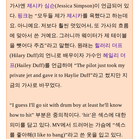
가사엔
제시카 심슨
이 언급되어 있
(Jessica Simpson)
다
핑크
는
모두들 제가
제시카
를 욕했다고 하는데
.
“
요
아니예요
저보다 훨씬 멋있어서
또 가사의 흐름
.
.
,
에 맞아서 쓴 거예요
그러니까 웨이터가 제 테이블
.
을 뺏어다 주죠
라고 말했다
원래는
힐러리 더프
”
.
의 언니로 배우이자 가수인
헤일리 더
(Hilary Duff)
프
를 언급하며
(Hailey Duff)
“The pilot just took my
라고 썼지만 지
private jet and gave it to Haylie Duff”
금의 가사로 바꾸었다
.
“I guess I'll go sit with drum boy at least he'll know
부분은 중의적이다
은 섹스에 대한
how to hit”
. ‘hit’
의미를 담고 있다
에서 드러머는 가슴에
섹스
. MV
“
를 좋아해
라고 쓴 옷을 입고 있다
(I like to bang)”
.