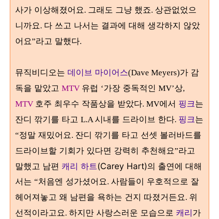
사가 이상해졌어요
그래도 그냥 했죠
상관없었으
.
.
니까요
다 쓰고 나서는 결과에 대해 생각하지 않았
.
어요
라고 말했다
”
.
뮤직비디오는
데이브 마이어스
가 감
(Dave Meyers)
독을 맡았고
유럽
가장 중독적인
상
MTV
‘
MV’
,
호주 최우수 작품상을 받았다
에서
핑크
는
MTV
. MV
잔디 깎기를 타고
시내를 드라이브 한다
핑크
는
L.A
.
정말 재밌어요
잔디 깎기를 타고 선셋 볼러바드를
“
.
드라이브할 기회가 있다면 강력히 추천해요
라고
”
말했고 남편
캐리 하트
(Carey Hart)
의 출연에 대해
서는
처음엔 성가셨어요
사람들이 우호적으로 잘
“
.
헤어져놓고 왜 남편을 욕하는 건지 따졌거든요
위
.
선적이라고요
하지만 사랑스러운 모습으로
캐리
가
.