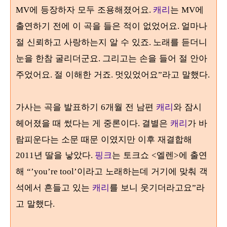
에 등장하자 모두 조용해졌어요
캐리
는
에
MV
.
MV
출연하기 전에 이 곡을 들은 적이 없었어요
얼마나
.
절 신뢰하고 사랑하는지 알 수 있죠
노래를 듣더니
.
눈을 한참 굴리더군요
그리고는 손을 들어 절 안아
.
주었어요
절 이해한 거죠
멋있었어요
라고 말했다
.
.
”
.
가사는 곡을 발표하기
개월 전 남편
캐리
와 잠시
6
헤어졌을 때 썼다는 게 중론이다
결별은
캐리
가 바
.
람피운다는 소문 때문 이였지만 이후 재결합해
년 딸을 낳았다
핑크
는 토크쇼
엘렌
에 출연
2011
.
<
>
해
이라고 노래하는데 거기에 맞춰 객
“’you’re tool’
석에서 흔들고 있는
캐리
를 보니 웃기더라고요
라
”
고 말했다
.