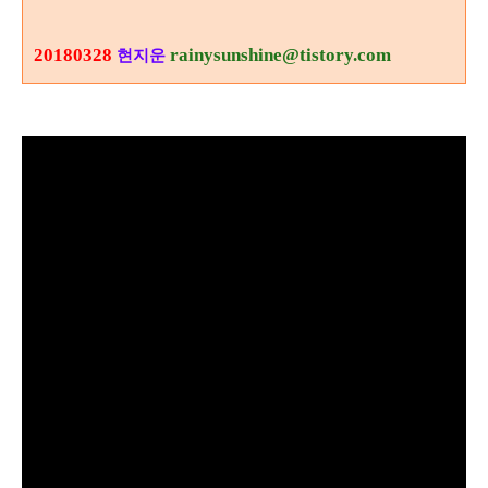
20180328
rainysunshine@tistory.com
현지운