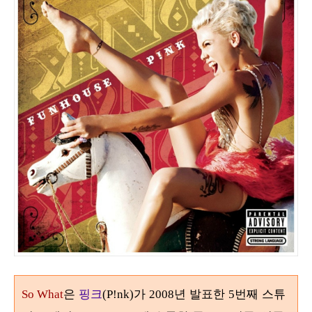
은
핑크
가
년 발표한
번째 스튜
So What
(P!nk)
2008
5