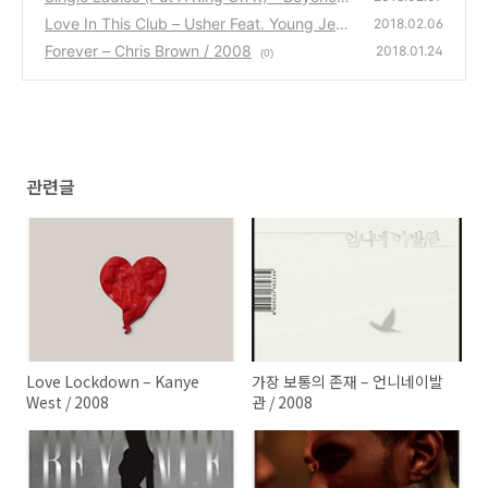
2008
Love In This Club – Usher Feat. Young Jeez
(0)
2018.02.06
y / 2008
Forever – Chris Brown / 2008
(0)
2018.01.24
(0)
관련글
Love Lockdown – Kanye
가장 보통의 존재 – 언니네이발
West / 2008
관 / 2008