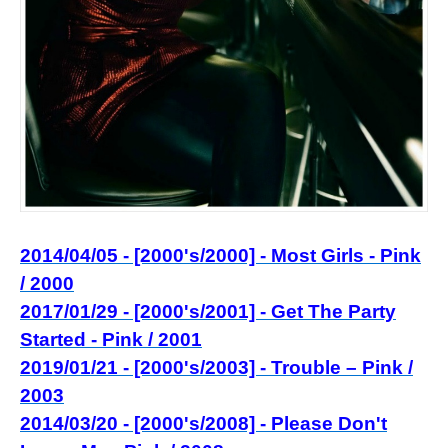
2014/04/05 - [2000's/2000] - Mo
st Girls - Pink
/ 2000
2017/01/29 - [2000's/2001] - Get The Party
Started - Pink / 2001
2019/01/21 - [2000's/2003] - Trouble – Pink /
2003
2014/03/20 - [2000's/2008] - Please Don't