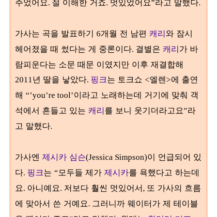
주었어요
절 이해한 거죠
멋있었어요
라고 말했다
.
.
”
.
가사는 곡을 발표하기
개월 전 남편
캐리
와 잠시
6
헤어졌을 때 썼다는 게 중론이다
결별은
캐리
가 바
.
람피운다는 소문 때문 이였지만 이후 재결합해
년 딸을 낳았다
핑크
는 토크쇼
엘렌
에 출연
2011
.
<
>
해
이라고 노래하는데 거기에 맞춰 객
“’you’re tool’
석에서 흔들고 있는
캐리
를 보니 웃기더라고요
라
”
고 말했다
.
가사엔
제시카 심슨
이 언급되어 있
(Jessica Simpson)
다
핑크
는
모두들 제가
제시카
를 욕했다고 하는데
.
“
요
아니예요
저보다 훨씬 멋있어서
또 가사의 흐름
.
.
,
에 맞아서 쓴 거예요
그러니까 웨이터가 제 테이블
.