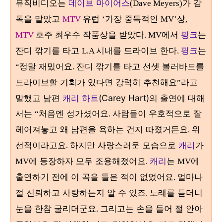
뮤직비디오는
데이브 마이어스
가 감
(Dave Meyers)
독을 맡았고
유럽
가장 중독적인
상
MTV
‘
MV’
,
호주 최우수 작품상을 받았다
에서
핑크
는
MTV
. MV
잔디 깎기를 타고
시내를 드라이브 한다
핑크
는
L.A
.
정말 재밌어요
잔디 깎기를 타고 선셋 볼러바드를
“
.
드라이브할 기회가 있다면 강력히 추천해요
라고
”
말했고 남편
캐리 하트
(Carey Hart)
의 출연에 대해
서는
처음엔 성가셨어요
사람들이 우호적으로 잘
“
.
헤어져놓고 왜 남편을 욕하는 건지 따졌거든요
위
.
선적이라고요
하지만 사랑스러운 모습으로
캐리
가
.
에 등장하자 모두 조용해졌어요
캐리
는
에
MV
.
MV
출연하기 전에 이 곡을 들은 적이 없었어요
얼마나
.
절 신뢰하고 사랑하는지 알 수 있죠
노래를 듣더니
.
눈을 한참 굴리더군요
그리고는 손을 들어 절 안아
.