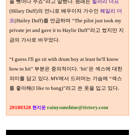
을 뺏어다 주죠
라고 말했다
원래는
힐러리 더프
”
.
의 언니로 배우이자 가수인
헤일리 더
(Hilary Duff)
프
를 언급하며
(Hailey Duff)
“The pilot just took my
라고 썼지만 지
private jet and gave it to Haylie Duff”
금의 가사로 바꾸었다
.
“I guess I'll go sit with drum boy at least he'll know
부분은 중의적이다
은 섹스에 대한
how to hit”
. ‘hit’
의미를 담고 있다
에서 드러머는 가슴에
섹스
. MV
“
를 좋아해
라고 쓴 옷을 입고 있다
(I like to bang)”
.
20180328
rainysunshine@tistory.com
현지운