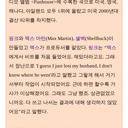
디오 앨범
에 수록한 곡으로 미국
영국
<Funhouse>
,
,
캐나다
아일랜드 모두
위에 올랐고 미국
년대
,
1
2000
결산
위를 차지했다
92
.
핑크
와
맥스 마틴
셸백
이
(Max Martin),
(Shellback)
만들었고
맥스
가 프로듀서를 맡았다
핑크
는
맥스
.
“
에게서 비트를 처음 들었어요
재밌더라고요
그래
.
.
서 장난으로
'I guess I just lost my husband, I don't
라고 말했고 그렇게 해서 거기
know where he went'
서부터 작업이 시작되었어요
근데 하면 할수록 가
.
사가 이상해졌어요
그래도 그냥 했죠
상관없었으
.
.
니까요
다 쓰고 나서는 결과에 대해 생각하지 않았
.
어요
라고 말했다
”
.