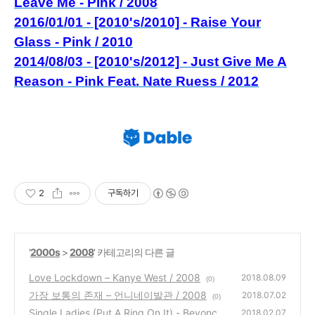
Leave Me - Pink / 2008
2016/01/01 - [2010's/2010] - Raise Your
Glass - Pink / 2010
2014/08/03 - [2010's/2012] - Just Give Me A
Reason - Pink Feat. Nate Ruess / 2012
2
구독하기
'
2000s
>
2008
' 카테고리의 다른 글
Love Lockdown – Kanye West / 2008
2018.08.09
(0)
가장 보통의 존재 – 언니네이발관 / 2008
2018.07.02
(0)
Single Ladies (Put A Ring On It) - Beyoncé /
2018.02.07