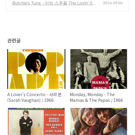
66
Butchie’s Tune - 러빙 스푼풀 The Lovin' Spo
(6)
2024.09.06
onful / 1966
(5)
관련글
A Lover’s Concerto - 사라 본
Monday, Monday - The
(Sarah Vaughan) / 1966
Mamas & The Papas / 1966