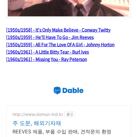
[1950s/1958] - It's Only Make Believe - Conway Twitty
[1950s/1959] - He'll Have To Go - Jim Reeves
[1950s/1959] - All For The Love Of A Girl - Johnny Horton
[1960s/1961] - A Little Bitty Tear - Burl Ives
[1960s/1961] - Missing You - Ray Peterson
http://www.domun-ind.kr
광고
주 도문, 해외기자재
REEVES 제품, 부품 수입 판매, 견적문의 환영