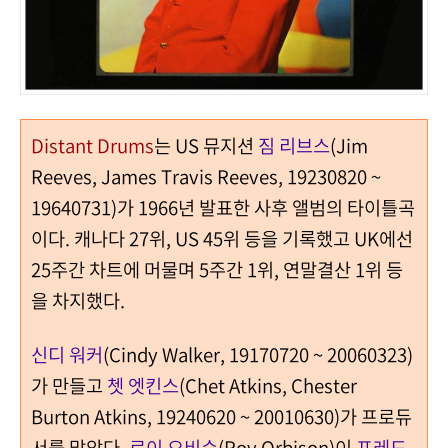
Distant Drums
는 US 뮤지션
짐 리브스
(Jim
Reeves, James Travis Reeves, 19230820 ~
19640731)가 1966년 발표한 사후 앨범의 타이틀곡
이다. 캐나다 27위, US 45위 등을 기록했고 UK에선
25주간 차트에 머물며 5주간 1위, 연말결산 1위 등
을 차지했다.
신디 워커
(Cindy Walker, 19170720 ~ 20060323)
가 만들고
쳇 엣킨스
(Chet Atkins, Chester
Burton Atkins, 19240620 ~ 20010630)가 프로듀
서를 맡았다.
로이 오비슨
(Roy Orbison)이
프레드