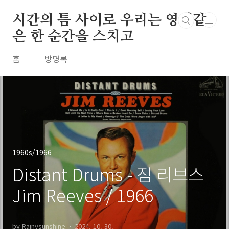
본문 바로가기
시간의 틈 사이로 우리는 영원같
은 한 순간을 스치고
홈
방명록
1960s/1966
Distant Drums - 짐 리브스
Jim Reeves / 1966
by Rainysunshine
2024. 10. 30.