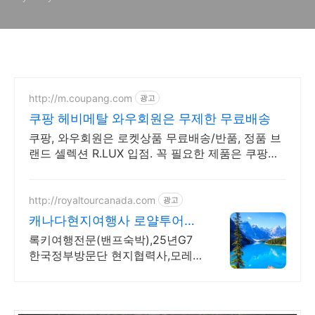
http://m.coupang.com
광고
쿠팡 헤비메탈 와우회원은 무제한 무료배송
쿠팡, 와우회원은 로켓상품 무료배송/반품, 정품 브
랜드 셀렉션 R.LUX 입점. 꼭 필요한 제품은 쿠팡에
서 더 저렴하게, 로켓배송으로 더 빠르게!
http://royaltourcanada.com
광고
캐나다현지여행사 로얄투어
25년G7 한국방문단 협력사
록키여행전문(밴프숙박),25년G7
한국정부방문단 현지협력사,모레
인호수입장 허가보유