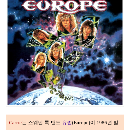
는 스웨덴 록 밴드
유럽
이
년 발
Carrie
(Europe)
1986