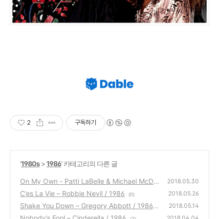
2
구독하기
'
1980s
>
1986
' 카테고리의 다른 글
On My Own - Patti LaBelle & Michael McDo
2018.05.30
nald / 1986
C’es La Vie – Robbie Nevil / 1986
(0)
2018.05.26
(0)
Shake You Down – Gregory Abbott / 1986
2018.05.14
Nobody’s Fool – Cinderella / 1986
(0)
2018.04.04
(2)