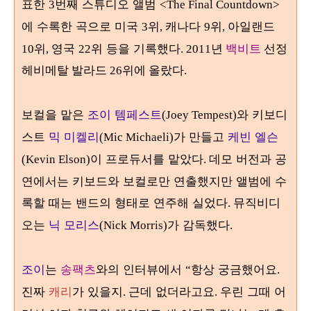
표한
번째 스튜디오 앨범
3
<The Final Countdown>
에 수록한 곡으로 미국
위
캐나다
위
아일랜드
3
,
9
,
위
영국
위 등을 기록했다
10
,
22
. 2011년
백비트
선정
헤비메탈 발라드 26위에 올랐다.
보컬을 맡은
조이 템페스트
와 키보디
(Joey Tempest)
스트
믹 미켈리
가 만들고
케빈 엘슨
(Mic Michaeli)
이 프로듀서를 맡았다
데모 버전과 공
(Kevin Elson)
.
연에서는 키보드와 보컬로만 연출했지만 앨범에 수
록할 때는 밴드의 형태로 연주해 실었다
뮤직비디
.
오는
닉 모리스
가 감독했다
(Nick Morris)
.
조이
는
송팩츠
와의 인터뷰에서
항상 궁금했어요
“
.
진짜
캐리
가 있을지
근데 없더라고요
우린 그때 어
.
.