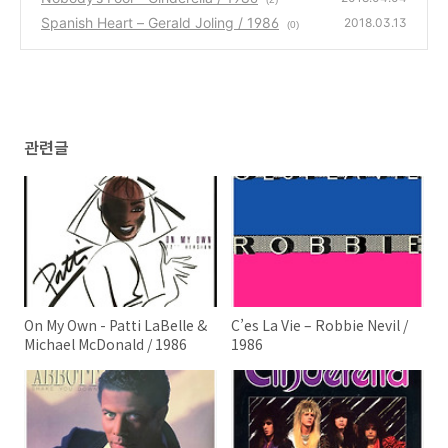
Spanish Heart – Gerald Joling / 1986
2018.03.13
(0)
관련글
On My Own - Patti LaBelle &
C’es La Vie – Robbie Nevil /
Michael McDonald / 1986
1986