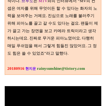
적이다
브루노
는
와의 인터뷰에서
의 컨
.
MTV
“MV
셉은 여자를 위해 무엇이든 할 수 있다는 화자의 노
력을 보여주는 거예요
진심으로 노래를 불러주기
.
위해 피아노를 끌고 갈 수도 있다는 걸요
팬들이 제
.
가 끌고 가는 장면을 보고 카메라 트릭이라고 생각
하시는데요
진짜로 무거운 피아노였어요
다행히
.
.
매일 푸쉬업을 해서 그렇게 힘들진 않았어요
그 정
.
도 힘은 쓸 수 있었죠
라고 말했다
”
.
20180916
rainysunshine@tistory.com
현지운