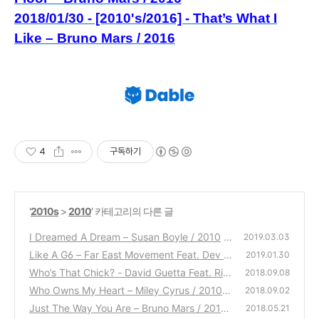
2018/01/30 - [2010's/2016] - That’s What I
Like – Bruno Mars / 2016
4
구독하기
'
2010s
>
2010
' 카테고리의 다른 글
I Dreamed A Dream – Susan Boyle / 2010
2019.03.03
Like A G6 – Far East Movement Feat. Dev /
(0)
2019.01.30
2010
Who’s That Chick? - David Guetta Feat. Rih
(0)
2018.09.08
anna / 2010
Who Owns My Heart – Miley Cyrus / 2010
(0)
2018.09.02
Just The Way You Are – Bruno Mars / 2010
(0)
2018.05.21