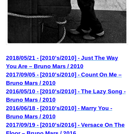
2018/05/21 - [2010's/2010] - Just The Way
You Are – Bruno Mars / 2010
2017/09/05 - [2010's/2010] - Count On Me –
Bruno Mars / 2010
2016/05/10 - [2010's/2010] - The Lazy Song -
Bruno Mars / 2010
2016/06/18 - [2010's/2010] - Marry You -
Bruno Mars / 2010
2017/09/19 - [2010's/2016] - Versace On The
Floor – Bruno Mars / 2016