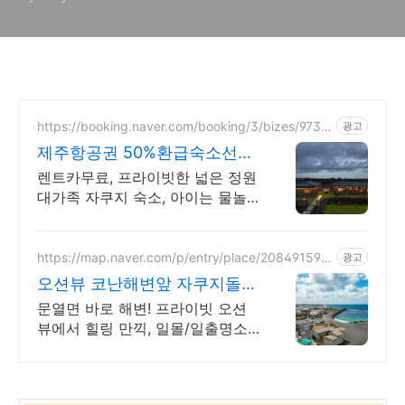
https://booking.naver.com/booking/3/bizes/9735
광고
64
제주항공권 50%환급숙소선정
렌트카 무료 이벤트중
렌트카무료, 프라이빗한 넓은 정원
대가족 자쿠지 숙소, 아이는 물놀
이, 바베큐 최대 16인, 전통돌집을
현대적으로 해석한 넓고 멋진 숙
소, 실내 자쿠지, 바베큐
https://map.naver.com/p/entry/place/208491597
광고
1
오션뷰 코난해변앞 자쿠지돌집
2인~10인 대가족/단체예약
문열면 바로 해변! 프라이빗 오션
뷰에서 힐링 만끽, 일몰/일출명소
로 인생샷 필수. 제주 감성 예쁘다
고 소문난 힐링스테이, 바배큐불
멍, 스파족욕, 제주바다보러오세요