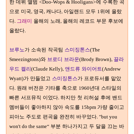
한 데뷔 앨범
에 수록한 곡
<Doo-Wops & Hooligans>
으로 미국
영국
캐나다
아일랜드 모두
위에 올랐
,
,
,
1
다
그래미
올해의 노래
올해의 레코드 부문 후보에
.
,
올랐다
.
브루노
가 소속된 작곡팀
스미징톤스
(The
와
브로디 브라운
끌라
Smeezingtons)
(Brody Brown),
우드 켈리
앤드류 와이어트
(Claude Kelly),
(Andrew
가 만들었고
스미징톤스
가 프로듀서를 맡았
Wyatt)
다
원래 버전은 기타를 축으로
년대 스타일의
.
1960
빠른 서프뮤직 이었다
하지만 첫 리허설 후에 밴드
.
멤버들이 좋아하지 않아 속도를
가량 줄이고
15bpm
피아노 주도로 편곡을 완전히 바꾸었다
.
"but you
부분 하나가지고 두 달을 끄는 바
won't do the same“