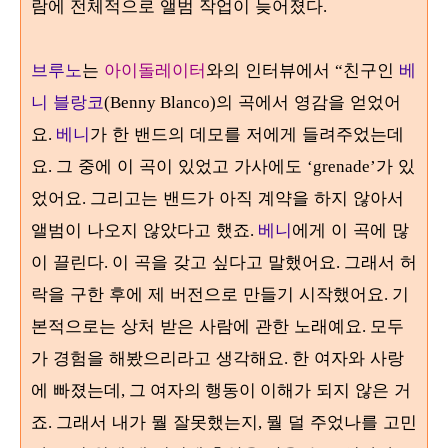
람에 전체적으로 앨범 작업이 늦어졌다
.
브루노
는
아이돌레이터
와의 인터뷰에서
친구인
베
“
니 블랑코
의 곡에서 영감을 얻었어
(Benny Blanco)
요
베니
가 한 밴드의 데모를 저에게 들려주었는데
.
요
그 중에 이 곡이 있었고 가사에도
가 있
.
‘grenade’
었어요
그리고는 밴드가 아직 계약을 하지 않아서
.
앨범이 나오지 않았다고 했죠
베니
에게 이 곡에 많
.
이 끌린다
이 곡을 갖고 싶다고 말했어요
그래서 허
.
.
락을 구한 후에 제 버전으로 만들기 시작했어요
기
.
본적으로는 상처 받은 사람에 관한 노래예요
모두
.
가 경험을 해봤으리라고 생각해요
한 여자와 사랑
.
에 빠졌는데
이해가 되지 않은 거
, 그 여자의 행동이
죠
그래서 내가 뭘 잘못했는지
뭘 덜 주었나를 고민
.
,