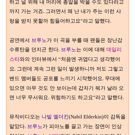
하고 널 위해 내 머리에 총알을 박을 수도 있다라고
까지 가는 거죠
왜 난 내가 주는 이런 사
. 그러면서
랑을 받지 못할까 힘들어하고요
라고 말했다
”
.
공연에서
브루노
가 이 곡을 부를 때 팬들은 장난감
수류탄을 던지곤 한다
브루노
는 이에 대해
데일리
.
스타
와의 인터뷰에서
처음엔 귀엽다고 생각했어
“
요
그런데 계속 그런 일이 발생하니까 저도 그렇고
.
밴드 멤버들도 공포를 느끼기 시작했어요
무대에
.
있으면 아무 것도 안 보이는데 갑자기 뭐가 날라 오
면 너무 무서워요
위험하기도 하고요
라고 말했다
.
”
.
뮤직비디오는
나빌 엘더킨
이 감독을
(Nabil Elderkin)
맡았다
브루노
가 피아노를 끌고 가는 장면이 인상
.