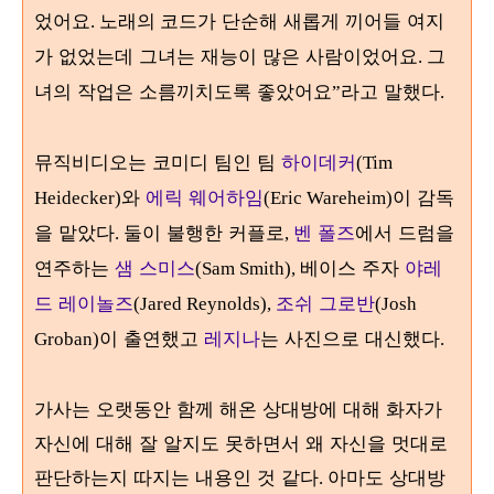
었어요
코드가 단순해 새롭게 끼어들 여지
. 노래의
가 없었는데 그녀는 재능이 많은 사람이었어요
그
.
녀의 작업은 소름끼치도록 좋았어요
라고 말했다
”
.
뮤직비디오는 코미디 팀인 팀
하이데커
(Tim
와
에릭 웨어하임
이 감독
Heidecker)
(Eric Wareheim)
을 맡았다
둘이 불행한 커플로
벤 폴즈
에서 드럼을
.
,
연주하는
샘 스미스
베이스 주자
야레
(Sam Smith),
드 레이놀즈
조쉬 그로반
(Jared Reynolds),
(Josh
이 출연했고
레지나
는 사진으로 대신했다
Groban)
.
가사는 오랫동안 함께 해온 상대방에 대해 화자가
자신에 대해 잘 알지도 못하면서 왜 자신을 멋대로
판단하는지 따지는 내용인 것 같다
아마도 상대방
.