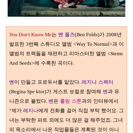
는
벤 폴즈
가
년
You Don't Know Me
(Ben Folds)
2008
발표한
번째 스튜디오 앨범
과 이
3
<Way To Normal>
앨범의 트랙들을 재편하고 리마스터한 앨범
<Stems
에 수록한 곡이다
And Seeds>
.
벤
이 만들고 프로듀서를 맡았다
레지나 스펙터
.
가 게스트 보컬로 참여해
벤
과 유
(Regina Spe ktor)
니즌으로 불렀다
벤
은
롤링 스톤
과의 인터뷰에서
.
제가
레지나
에게 전화를 걸어 직접 부탁 했어요
그
“
.
녀는 부탁한 파트 외에도 더 많은 걸 해주었죠
그녀
.
의 목소리에서 나온 작업물들은 계획된 것이 아니