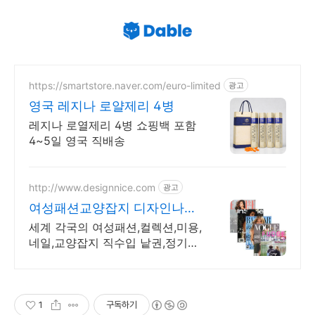
https://smartstore.naver.com/euro-limited
광고
영국 레지나 로얄제리 4병
레지나 로열제리 4병 쇼핑백 포함
4~5일 영국 직배송
http://www.designnice.com
광고
여성패션교양잡지 디자인나이
스
세계 각국의 여성패션,컬렉션,미용,
네일,교양잡지 직수입 낱권,정기구
독할인,빠른발송
1
구독하기