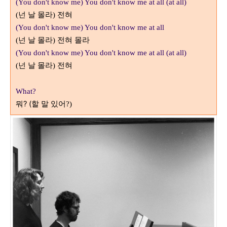
(You don't know me) You don't know me at all (at all)
넌 날 몰라
전혀
(
)
(You don't know me) You don't know me at all
넌 날 몰라
전혀 몰라
(
)
(You don't know me) You don't know me at all (at all)
넌 날 몰라
전혀
(
)
What?
뭐? (할 말 있어
?)