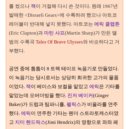
를 썼으나
잭
이 거절해 다시 쓴 것이다.
원래
1967
년
발매한
<Disraeli Gears>
에 수록하려 했으나 아트코
레이블이 반대해 넣지 못했다
.
아트코는
에릭 클랩튼
(Eric Clapton)
과
마틴 샤프
(Martin Sharp)
가 만든 앨
범의 수록곡
Tales Of Brave Ulysses
와 비슷하다고 거
부했다
.
공연 중에 틈틈이
8
트랙 테이프 녹음기로 만들었다.
이 녹음기는 당시로서는 상당히 희귀한 고가의 물품
이었다
.
잭
이 베이스와 보컬을 맡았고
에릭
은 기타를
맡았는데 오버더빙을 했다
.
진저 베이커
(Ginger
Baker)
가 드럼과 팀파니를
,
펠릭스
가 비올라를 연주
했다
.
에릭
이 연주한 기타는 펜더 스트라토캐스터였
고
지미 헨드릭스
(Jimi Hendrix)
의 영향으로 와와 페