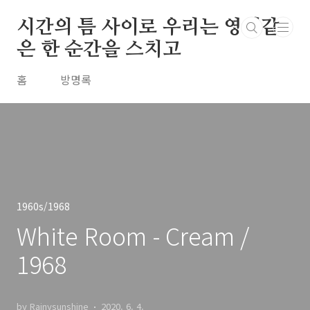
본문 바로가기
시간의 틈 사이로 우리는 영원같
은 한 순간을 스치고
홈
방명록
1960s/1968
White Room - Cream /
1968
by Rainysunshine
2020. 6. 4.