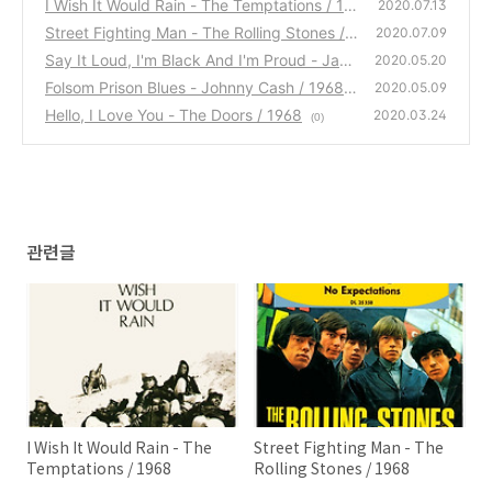
I Wish It Would Rain - The Temptations / 19
2020.07.13
68
Street Fighting Man - The Rolling Stones / 1
(0)
2020.07.09
968
Say It Loud, I'm Black And I'm Proud - Jam
(0)
2020.05.20
es Brown / 1968
Folsom Prison Blues - Johnny Cash / 1968
(0)
2020.05.09
Hello, I Love You - The Doors / 1968
(0)
2020.03.24
(0)
관련글
I Wish It Would Rain - The
Street Fighting Man - The
Temptations / 1968
Rolling Stones / 1968