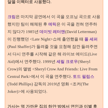
달을 이펙터로 사용했다
.
크림
은 마지막 공연에서 이 곡을 오프닝 곡으로 사용
했지만
팀이 해체된 후
에릭
은 이 곡을 전혀 연주하
지 않다가
1985
년
데이빗 레터맨
(David Letterman)
이 진행했던
<Late Night>
쇼에 출연했을 때
폴 셰퍼
(Paul Shaffer)
가 들려줄 것을 요청해 잠깐 들려주면
서 다시 연주를 시작해 같은 해
라이브 에이드
(Live
Aid)
에서 연주했다
. 1999
년
셰릴 크로우
(Sheryl
Crow)
의 앨범
<Sheryl Crow And Friends: Live From
Central Park>
에서 이 곡을 연주했다
.
토드 필립스
(Todd Phillips) 감독의 2019년 영화 <조커(The
Joker)>에 사용되었다.
가사는 역 가까운 집의 하얀 방에서 연인과 이별 후