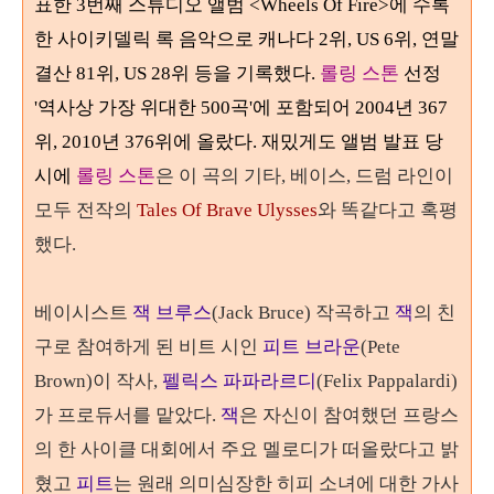
표한 3번째 스튜디오 앨범 <Wheels Of Fire>에 수록
한
사이키델릭 록 음악으로 캐나다 2위, US 6위, 연말
결산 81위, US 28위 등을 기록했다.
롤링 스톤
선정
'역사상 가장 위대한
500
곡'에 포함되어
2004
년
367
위
, 2010
년
376
위에 올랐다. 재밌게도 앨범 발표 당
시에
롤링 스톤
은 이 곡의 기타
,
베이스
,
드럼 라인이
모두 전작의
Tales Of Brave Ulysses
와 똑같다고 혹평
했다
.
베이시스트
잭 브루스
(Jack Bruce) 작곡하고
잭
의 친
구로 참여하게 된
비트 시인
피트 브라운
(Pete
Brown)
이 작사,
펠릭스 파파라르디
(Felix Pappalardi)
가 프로듀서를 맡았다.
잭
은 자신이 참여했던 프랑스
의 한 사이클 대회에서 주요 멜로디가 떠올랐다고 밝
혔고
피트
는 원래 의미심장한 히피 소녀에 대한 가사