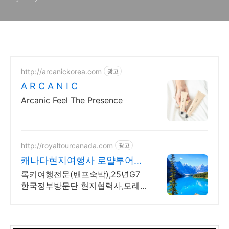
http://arcanickorea.com
광고
A R C A N I C
Arcanic Feel The Presence
http://royaltourcanada.com
광고
캐나다현지여행사 로얄투어
25년G7 한국방문단 협력사
록키여행전문(밴프숙박),25년G7
한국정부방문단 현지협력사,모레
인호수입장 허가보유