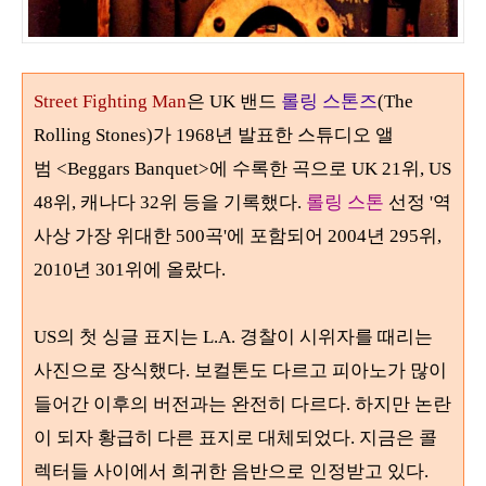
Street Fighting Man
은 UK 밴드
롤링 스톤즈
(The
Rolling Stones)가
1968
년 발표한 스튜디오 앨
범
<Beggars Banquet>
에 수록한 곡으로 UK 21위, US
48위, 캐나다 32위 등을 기록했다.
롤링 스톤
선정 '역
사상 가장 위대한
500
곡'에 포함되어
2004
년
295
위
,
2010
년
301위에 올랐다.
US의 첫 싱글 표지는 L.A. 경찰이 시위자를 때리는
사진으로 장식했다. 보컬톤도 다르고 피아노가 많이
들어간 이후의 버전과는 완전히 다르다. 하지만 논란
이 되자 황급히 다른 표지로 대체되었다. 지금은 콜
렉터들 사이에서 희귀한 음반으로 인정받고 있다.