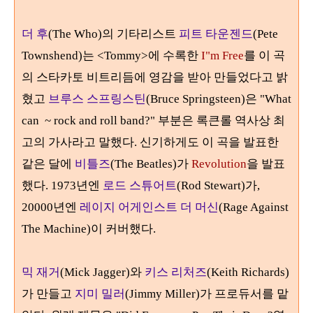
더 후
(The Who)
의 기타리스트
피트 타운젠드
(Pete
Townshend)
는
<Tommy>
에 수록한
I"m Free
를 이 곡
의 스타카토 비트리듬에 영감을 받아
만들었다고 밝
혔고
브루스 스프링스틴
(Bruce Springsteen)
은
"What
can ~ rock and roll band?" 부분은
록큰롤 역사상 최
고의 가사라고 말했다
. 신기하게도 이 곡을 발표한
같은 달에
비틀즈
(The Beatles)가
Revolution
을 발표
했다. 1973년엔
로드 스튜어트
(Rod Stewart)가,
20000년엔
레이지 어게인스트 더 머신
(Rage Against
The Machine)이 커버했다.
믹 재거
(Mick Jagger)
와
키스 리처즈
(Keith Richards)
가 만들고
지미 밀러
(Jimmy Miller)가 프로듀서를 맡