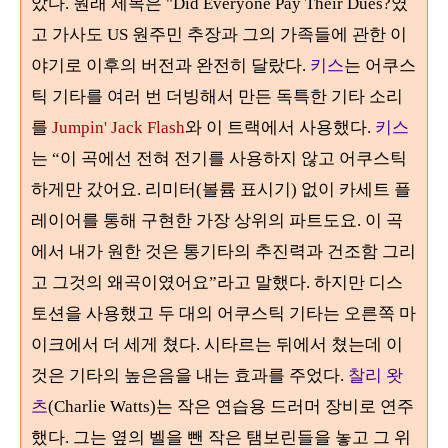
았다. 원래 제목은 "Did Everyone Pay Their Dues?였
고 가사도 US 원주민 추장과 그의 가족들에 관한 이
야기로 이후의 버전과 완전히 달랐다.
키스
는 어쿠스
틱 기타를 여러 번 더빙해서 만든 독특한 기타 소리
를
Jumpin' Jack Flash
와 이 트랙에서 사용했다
.
키스
는
“
이 곡에선 전혀 전기를 사용하지 않고 어쿠스틱
하게만 갔어요. 리미터(볼륨 표시기) 없이
카세트 플
레이어를 통해 구현한 가장 상위의 파트도요. 이 곡
에서 내가 원한 것은 통기타의 추진력과 건조함 그리
고 그것의 왜곡이였어요
”
라고 말했다
.
하지만 디스
토션을 사용했고 두 대의 어쿠스틱 기타는 오른쪽 마
이크에서 더 세게 쳤다
.
시타르는 뒤에서 쳤는데 이
것은 기타의 높은음을 내는 효과를 주었다
.
찰리 왓
츠
(Charlie Watts)
는 작은 연습용 드러머 장비로 연주
했다
.
그는 옆의 벨을 뺀 작은 탬보린들을 놓고 그 위