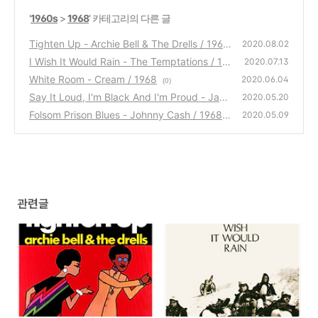
'
1960s
>
1968
' 카테고리의 다른 글
Tighten Up - Archie Bell & The Drells / 1968
2020.08.02
I Wish It Would Rain - The Temptations / 19
(0)
2020.07.13
68
White Room - Cream / 1968
(0)
2020.06.04
(0)
Say It Loud, I'm Black And I'm Proud - Jam
2020.05.20
es Brown / 1968
Folsom Prison Blues - Johnny Cash / 1968
(0)
2020.05.09
(0)
관련글