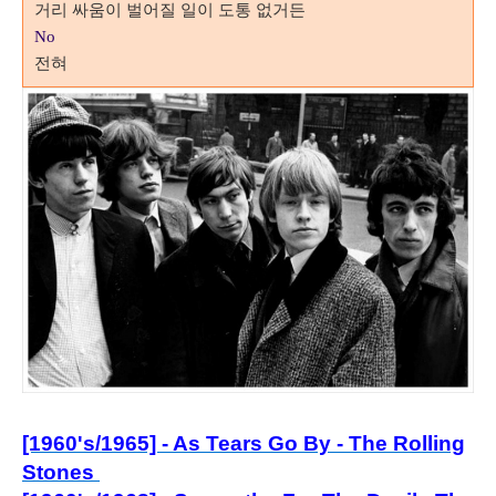
거리 싸움이 벌어질 일이 도통 없거든
No
전혀
[1960's/1965] - As Tears Go By - The Rolling
Stones