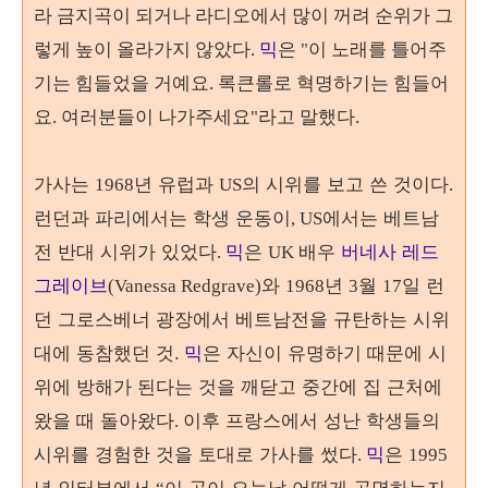
라
금지곡이 되거나 라디오에서 많이 꺼려 순위가 그
렇게 높이 올라가지 않았다.
믹
은 "이 노래를 틀어주
기는 힘들었을 거예요. 록큰롤로 혁명하기는 힘들어
요. 여러분들이 나가주세요"라고 말했다.
가사는
년 유럽과
의 시위를 보고 쓴 것이다
1968
US
.
런던과 파리에서는 학생 운동이
에서는 베트남
, US
전 반대 시위가 있었다
믹
은
배우
버네사 레드
.
UK
그레이브
와
년
월
일 런
(Vanessa Redgrave)
1968
3
17
던 그로스베너 광장에서 베트남전을 규탄하는 시위
대에 동참했던 것.
믹
은 자신이 유명하기 때문에 시
위에 방해가 된다는 것을 깨닫고 중간에 집 근처에
왔을 때 돌아왔다
이후 프랑스에서 성난 학생들의
.
시위를 경험한 것을 토대로 가사를 썼다
믹
은
.
1995
년 인터뷰에서
이 곡이 오늘날 어떻게 공명하는지