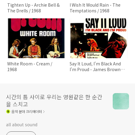
Tighten Up - Archie Bell &
I Wish It Would Rain - The
The Drells / 1968
Temptations / 1968
White Room - Cream /
Say It Loud, I'm Black And
1968
I'm Proud - James Brown /
1968
시간의 틈 사이로 우리는 영원같은 한 순간
을 스치고
음악
분야 크리에이터
all about sound