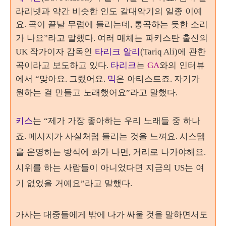
라리넷과 약간 비슷한 인도 갈대악기의 일종 이예
요
곡이 끝날 무렵에 들리는데
통곡하는 듯한 소리
.
,
가 나요
라고 말했다
여러 매체는 파키스탄 출신의
”
.
작가이자 감독인
타리크 알리
에 관한
UK
(Tariq Ali)
곡이라고 보도하고 있다
타리크
는
와의 인터뷰
.
GA
에서
맞아요
믹
은 아티스트죠
자기가
“
. 그랬어요.
.
원하는 걸 만들고 노래했어요
라고 말했다
”
.
키스
는
제가 가장 좋아하는 우리 노래들 중 하나
“
죠
메시지가 사실처럼 들리는 것을 느껴요
시스템
.
.
을 운영하는 방식에 화가 나면
거리로 나가야해요
,
.
시위를 하는 사람들이 아니었다면 지금의
는 여
US
기 없었을 거예요
라고 말했다
”
.
가사는 대중들에게 밖에 나가 싸울 것을 말하면서도