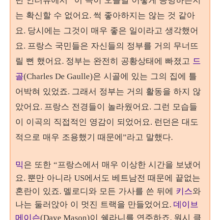
“
는 확신할 수 없어요
썩 좋아하지는 않는 것 같아
.
요
당시에는 그것이 매우 좋은 일이라고 생각했어
.
요
프랑스 국민들은 자신들의 정부를 거의 무너뜨
.
릴 뻔 했어요
정부는 완전히 공황상태에 빠졌고
드
.
골
은 시골에 있는 그의 집에 틀
(Charles De Gaulle)
어박혀 있었죠
그래서 정부는 거의 활동을 하지 않
.
았어요
프랑스 전경들이 놀라웠어요
그런 모습들
.
.
이 이곡의 직접적인 영감이 되었어요
런던은 대도
.
적으로 매우 조용했기 때문에
라고 말했다
”
.
믹
은 또한
프랑스에서 매우 이상한 시간을 보냈어
“
요
뿐만 아니라
에서도 베트남전 때문에 끝없는
.
US
혼란이 있죠
멜로디와 모든 가사를 쓴 뒤에
키스
와
.
나는 둘러앉아 이 멋진 트랙을 만들었어요
데이브
.
메이슨
이 쉘라니를 연주하죠
원시 클
(Dave Mason)
.