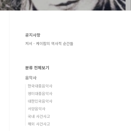
공지사항
저서 - 케이팝의 역사적 순간들
분류 전체보기
음악사
한국대중음악사
영미대중음악사
대한민국음악사
서양음악사
국내 사건사고
해외 사건사고