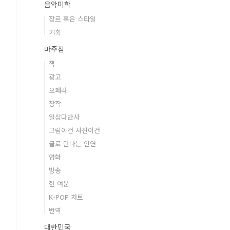
음악미학
장르 혹은 스타일
기획
마주침
책
광고
오페라
창작
일상다반사
그림이건 사진이건
글로 만나는 인연
영화
방송
한 여운
K-POP 차트
번역
대한민국