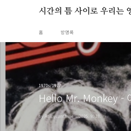
본문 바로가기
시간의 틈 사이로 우리는 
홈
방명록
1970s/1977
Hello Mr. Monkey 
by Rainysunshine
2025. 9. 18.