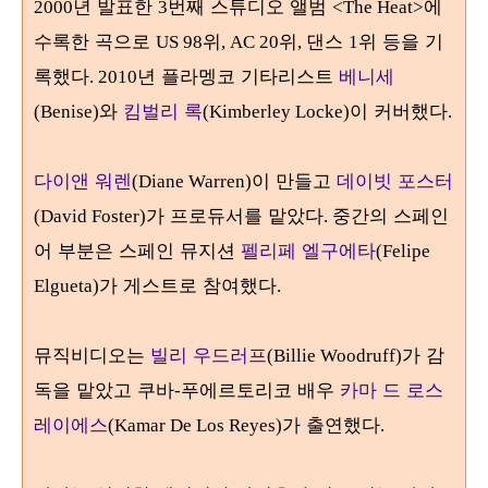
년 발표한
번째 스튜디오 앨범
에
2000
3
<The Heat>
수록한 곡으로
위
위
댄스
위 등을 기
US 98
, AC 20
,
1
록했다
년 플라멩코 기타리스트
베니세
. 2010
와
킴벌리 록
이 커버했다
(Benise)
(Kimberley Locke)
.
다이앤 워렌
이 만들고
데이빗 포스터
(Diane Warren)
가 프로듀서를 맡았다
중간의 스페인
(David Foster)
.
어 부분은 스페인 뮤지션
펠리페 엘구에타
(Felipe
가 게스트로 참여했다
Elgueta)
.
뮤직비디오는
빌리 우드러프
가 감
(Billie Woodruff)
독을 맡았고 쿠바
푸에르토리코 배우
카마 드 로스
-
레이에스
가 출연했다
(Kamar De Los Reyes)
.