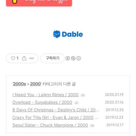
1
구독하기
'
2000s
>
2000
' 카테고리의 다른 글
I Need You - LeAnn Rimes / 2000
2020.01.19
(0)
Overload - Sugababes / 2000
2020.01.16
(2)
8 Days Of Christmas - Destiny’s Child / 200
2019.12.25
0
Crazy For This Girl - Evan & Jaron / 2000
(0)
2019.12.23
Seoul Sister - Chuck Mangione / 2000
(0)
2019.12.17
(0)