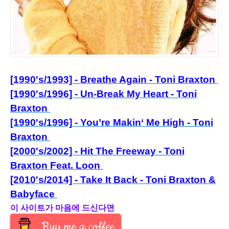
[1990's/1993] - Breathe Again - Toni Braxton
[1990's/1996] - Un-Break My Heart - Toni
Braxton
[1990's/1996] - You’re Makin‘ Me High - Toni
Braxton
[2000's/2002] - Hit The Freeway - Toni
Br
axton Feat. Loon
[2010's/2014] - Take It Back - Toni Braxton &
Babyface
이 사이트가 마음에 드신다면
Buy me a coffee