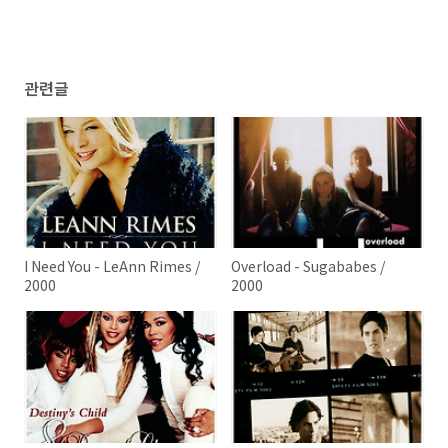
관련글
I Need You - LeAnn Rimes /
Overload - Sugababes /
2000
2000