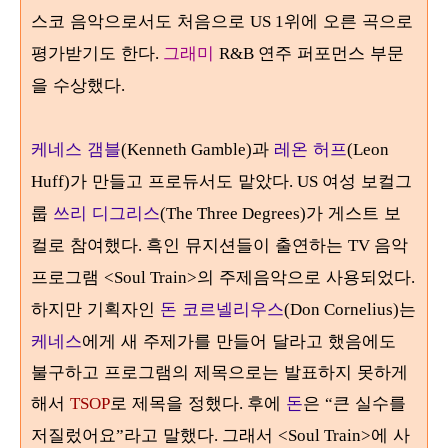
스코 음악으로서도 처음으로
위에 오른 곡으로
US 1
평가받기도 한다
그래미
연주 퍼포먼스 부문
.
R&B
을 수상했다
.
케네스 갬블
과
레온 허프
(Kenneth Gamble)
(Leon
가 만들고 프로듀서도 맡았다
여성 보컬그
Huff)
. US
룹
쓰리 디그리스
가 게스트 보
(The Three Degrees)
컬로 참여했다
흑인 뮤지션들이 출연하는
음악
.
TV
프로그램
의 주제음악으로 사용되었다
<Soul Train>
.
하지만 기획자인
돈 코르넬리우스
는
(Don Cornelius)
케네스
에게 새 주제가를 만들어 달라고 했음에도
불구하고 프로그램의 제목으로는 발표하지 못하게
해서
로 제목을 정했다
후에
돈
은
큰 실수를
TSOP
.
“
저질렀어요
라고 말했다
그래서
에 사
”
.
<Soul Train>