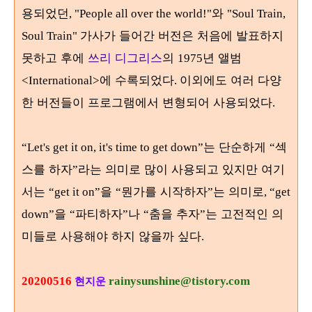
용되었던
와
, "People all over the world!"
"Soul Train,
가사가 들어간 버전은 처음에 발표하지
Soul Train"
못하고 후에
쓰리 디그리스
의
년 앨범
1975
에 수록되었다
이외에도 여러 다양
<International>
.
한 버전들이 프로그램에서 변형되어 사용되었다
.
는 단순하게
섹
“Let's get it on, it's time to get down”
“
스를 하자
라는 의미로 많이 사용되고 있지만 여기
”
서는
을
뭔가를 시작하자
는 의미로
“get it on”
“
”
, “get
을
파티하자
나
춤을 추자
는 고전적인 의
down”
“
”
“
”
미들로 사용해야 하지 않을까 싶다
.
20200516
rainysunshine@tistory.com
현지운