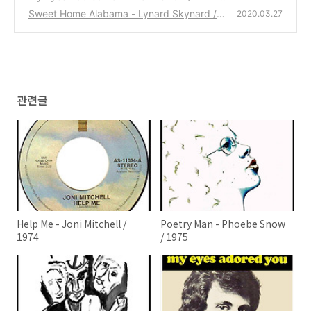
Sweet Home Alabama - Lynard Skynard / 1
(0)
2020.03.27
974
(0)
관련글
Help Me - Joni Mitchell /
Poetry Man - Phoebe Snow
1974
/ 1975