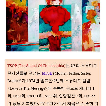
는
의 스튜디오
TSOP (The Sound Of Philadelphia)
US
뮤지션들로 구성된
MFSB
(Mother, Father, Sister,
가
년 발표한
번째 스튜디오 앨범
Brother)
1974
2
에 수록한 곡으로 캐나다
<Love Is The Message>
1
위
위
위
위
연말결산
위
, US 1
, R&B 1
, AC 1
,
7
, UK 22
위 등을 기록했다
주제가로서 처음으로
또한 디
. TV
,