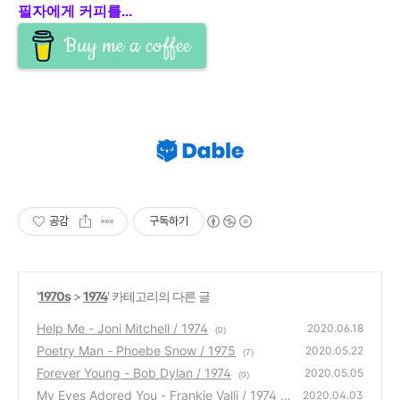
필자에게 커피를...
Buy me a coffee
공감
구독하기
'
1970s
>
1974
' 카테고리의 다른 글
Help Me - Joni Mitchell / 1974
2020.06.18
(0)
Poetry Man - Phoebe Snow / 1975
2020.05.22
(7)
Forever Young - Bob Dylan / 1974
2020.05.05
(0)
My Eyes Adored You - Frankie Valli / 1974
2020.04.03