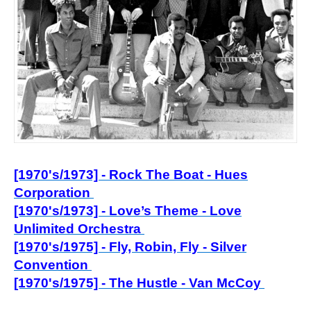
[1970's/1973] - Rock The Boat - Hues
Corporation
[1970's/1973] - Love’s
Theme - Love
Unlimited Orchestra
[1970's/1975] - Fly, Robin, Fly - Silver
Convention
[1970's/1975] - The Hustle - Van McCoy