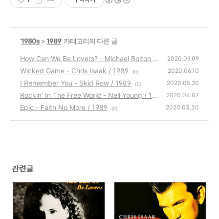
'
1980s
>
1989
' 카테고리의 다른 글
How Can We Be Lovers? - Michael Bolton /
2020.09.09
1989
Wicked Game - Chris Isaak / 1989
(0)
2020.06.10
(0)
I Remember You - Skid Row / 1989
2020.05.20
(1)
Rockin' In The Free World - Neil Young / 19
2020.04.07
89
Epic - Faith No More / 1989
(0)
2020.03.30
(0)
관련글