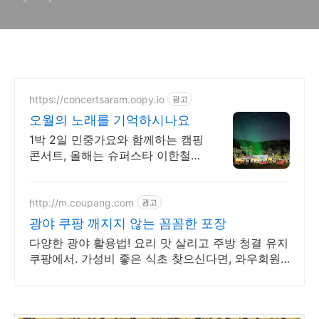
https://concertsaram.oopy.io
광고
오월의 노래를 기억하시나요
1박 2일 민중가요와 함께하는 캠핑
콘서트, 올해는 슈퍼스타 이한철이
함께합니다 아이패드에어11이 걸
려 있는 '인생곡 콘테스트'에도 도
전하세요!
http://m.coupang.com
광고
광야 쿠팡 깨지지 않는 꼼꼼한 포장
다양한 광야 활용법! 요리 맛 살리고 주방 청결 유지
쿠팡에서. 가성비 좋은 식초 찾으신다면, 와우회원
캐시 적립 혜택도 놓치지 마세요.