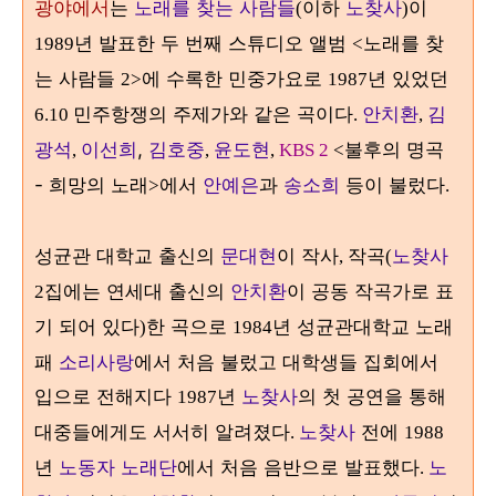
광야에서
는
노래를 찾는 사람들
이하
노찾사
이
(
)
년 발표한 두 번째 스튜디오 앨범
노래를 찾
1989
<
는 사람들
에 수록한 민중가요로
년 있었던
2>
1987
민주항쟁의 주제가와 같은 곡이다
안치환
김
6.10
.
,
광석
이선희
,
김호중
윤도현
불후의 명곡
,
,
,
KBS 2
<
-
희망의 노래
에서
안예은
과
송소희
등이 불렀다
>
.
성균관 대학교 출신의
문대현
이 작사
작곡
노찾사
,
(
집에는 연세대 출신의
안치환
이 공동 작곡가로 표
2
기 되어 있다
한 곡으로
년 성균관대학교 노래
)
1984
패
소리사랑
에서 처음 불렀고 대학생들 집회에서
입으로 전해지다
년
노찾사
의 첫 공연을 통해
1987
대중들에게도 서서히 알려졌다
노찾사
전에
.
1988
년
노동자 노래단
에서 처음 음반으로 발표했다
노
.