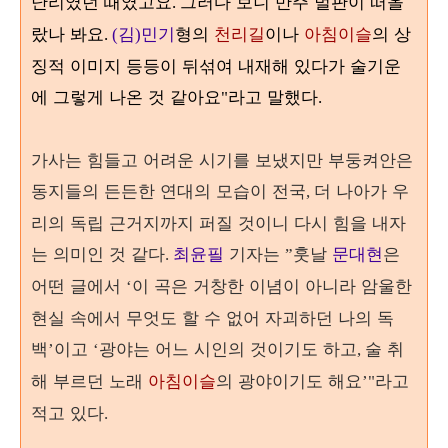
난리였던 때였고요
그러다 보니 만주 벌판이 떠올
.
랐나 봐요
김
민기
형의
천리길
이나
아침이슬
의 상
.
(
)
징적 이미지 등등이 뒤섞여 내재해 있다가 술기운
에 그렇게 나온 것 같아요
라고 말했다
"
.
가사는 힘들고 어려운 시기를 보냈지만 부둥켜안은
동지들의 든든한 연대의 모습이 전국
더 나아가 우
,
리의 독립 근거지까지 퍼질 것이니 다시 힘을 내자
는 의미인 것 같다
최윤필
기자는
훗날
문대현
은
.
”
어떤 글에서
이 곡은 거창한 이념이 아니라 암울한
‘
현실 속에서 무엇도 할 수 없어 자괴하던 나의 독
백
이고
광야는 어느 시인의 것이기도 하고
술 취
’
‘
,
해 부르던 노래
아침이슬
의 광야이기도 해요
라고
’"
적고 있다
.