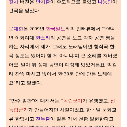
찾사
버전은
안치환
이 주도적으로 불렀고
나동민
이
편곡을 맡았다
.
문대현
은
년
한국일보
와의 인터뷰에서
2009
"1984
년 이화여대
한소리
의 공연을 보고 각자 공연 평을
하는 자리에서 제가
그래도 노래팀이면 창작곡 한
'
곡 정도는 있어야 할 게 아니냐
며 큰 소리를 쳐버렸
'
어요
얼마 뒤 성대 공연이 예정돼 있었거든요
막걸
.
.
리 잔뜩 마시고 앉아서 한
분 만에 만든 노래예
30
요
라고 말했다.
"
만주 벌판
에 대해서는
독립군가
가 유행했고
신
“
”
“
,
독립군가
가 만들어지던 시절이었죠
한
ㆍ
일 문화교
.
류 한답시고
전두환
이 일본 가서 천황 알현한다고