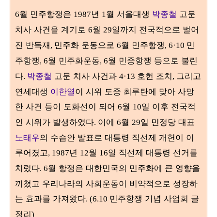
월 민주항쟁은
년
월 서울대생
박종철
고문
6
1987
1
치사 사건을 계기로
월
일까지 전국적으로 벌어
6
29
진 반독재
민주화 운동으로
월 민주항쟁
민
,
6
, 6·10
주항쟁
월 민주화운동
월 민중항쟁 등으로 불린
, 6
, 6
다
박종철
고문 치사 사건과
호헌 조치
그리고
.
4·13
,
연세대생
이한열
이 시위 도중 최루탄에 맞아 사망
한 사건 등이 도화선이 되어
월
일 이후 전국적
6
10
인 시위가 발생하였다
이에
월
일 민정당 대표
.
6
29
노태우
의 수습안 발표로 대통령 직선제 개헌이 이
루어졌고
년
월
일 직선제 대통령 선거를
, 1987
12
16
치렀다
월 항쟁은 대한민국의 민주화에 큰 영향을
. 6
끼쳤고 우리나라의 사회운동이 비약적으로 성장하
는 효과를 가져왔다
민주항쟁 기념 사업회 글
. (6.10
정리
)