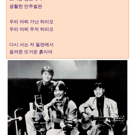
광활한 만주벌판
우리 어찌 가난 하리오
우리 어찌 주저 하리오
다시 서는 저 들판에서
움켜쥔 뜨거운 흙이여