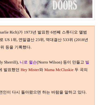
가
년 발표한
번째 스튜디오 앨범
harlie Rich)
1973
6
으로
위
연말결산
위
역대결산
위
년
US 1
,
23
,
533
(2018
위 등을 기록했다
2
.
니로 윌슨
등이 만들고
빌
ly Sherrill),
(Norro Wilson)
에 발표했던
와
두 곡의
Hey Mister
Mama McCluskie
연인이 다시 돌아왔으면 하는 바람을 말하고 있다
.