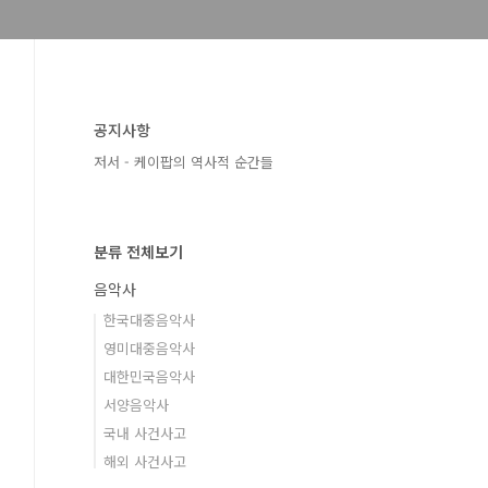
공지사항
저서 - 케이팝의 역사적 순간들
분류 전체보기
음악사
한국대중음악사
영미대중음악사
대한민국음악사
서양음악사
국내 사건사고
해외 사건사고