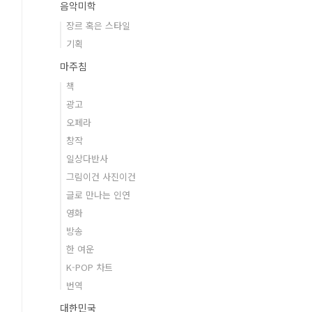
음악미학
장르 혹은 스타일
기획
마주침
책
광고
오페라
창작
일상다반사
그림이건 사진이건
글로 만나는 인연
영화
방송
한 여운
K-POP 차트
번역
대한민국