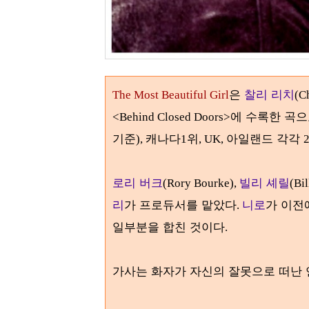
은
찰리 리치
The Most Beautiful Girl
(C
에 수록한 곡
<Behind Closed Doors>
기준
캐나다
위
아일랜드 각각
),
1
, UK,
로리 버크
빌리 셰릴
(Rory Bourke),
(Bil
리
가 프로듀서를 맡았다
니로
가 이전
.
일부분을 합친 것이다
.
가사는 화자가 자신의 잘못으로 떠난 