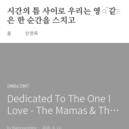
본문 바로가기
시간의 틈 사이로 우리는 영원같
은 한 순간을 스치고
홈
방명록
1960s/1967
Dedicated To The One I
Love - The Mamas & The
Papas / 1967
by Rainysunshine
2020. 8. 12.