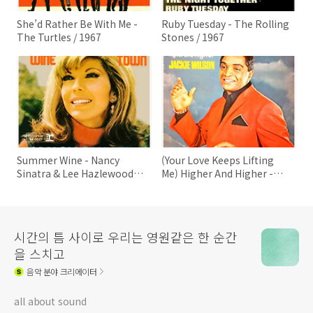
She’d Rather Be With Me -
Ruby Tuesday - The Rolling
The Turtles / 1967
Stones / 1967
Summer Wine - Nancy
(Your Love Keeps Lifting
Sinatra & Lee Hazlewood /
Me) Higher And Higher -
1967
Jackie Wilson / 1967
시간의 틈 사이로 우리는 영원같은 한 순간
을 스치고
음악
분야 크리에이터
all about sound