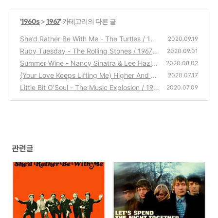
'
1960s
>
1967
' 카테고리의 다른 글
She’d Rather Be With Me - The Turtles / 196
2020.09.19
7
Ruby Tuesday - The Rolling Stones / 1967
(0)
2020.09.01
Summer Wine - Nancy Sinatra & Lee Hazle
(0)
2020.08.02
wood / 1967
(Your Love Keeps Lifting Me) Higher And Hi
(0)
2020.07.17
gher - Jackie Wilson / 1967
Little Bit O’Soul - The Music Explosion / 196
(0)
2020.07.09
7
(0)
관련글