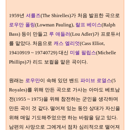
년
셔를즈
가 처음 발표한 곡으로
1959
(The Shirelles)
로우만 폴링
랄프 베이스
(Lowman Pauling),
(Ralph
등이 만들고
루 애들러
가 프로듀서
Bass)
(Lou Adler)
를 맡았다
처음으로
캐스 엘리엇
.
(Cass Elliot,
대신
미쉘 필립스
19410919 ~ 19740729)
(Michelle
가 리드 보컬을 맡은 곡이다
Phillips)
.
원래는
로우만
이 속해 있던 밴드
파이브 로열스
(5
를 위해 만든 곡으로 가사는 아마도 베트남
Royales)
전
을 위해 참전하는 군인을 생각하며
(1955 ~ 1975)
만든 곡이 것 같다
떨어져 있는 동안 상대가 자신을
.
위해 매일 기도해주었으면 하는 바람을 담고 있다
.
남편의 사망으로 그에게서 점차 심리적으로 떨어져