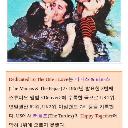
는
마마스
파파스
Dedicated To The One I Love
&
가
년 발표한
번째
(The Mamas & The Papas)
1967
3
스튜디오 앨범
에 수록한 곡으로
위
<Deliver>
US 2
,
연말결산
위
위
아일랜드
위 등을 기록했
62
, UK2
,
7
다
에선
터틀즈
의
에
. US
(The Turtles)
Happy Together
막혀
위에 오르지 못했다
1
.