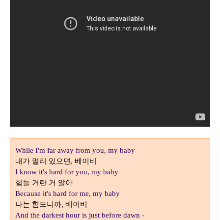
While I'm far away from you, my baby
내가 멀리 있으면
베이비
,
I know it's hard for you, my baby
힘들 거란 거 알아
Because it's hard for me, my baby
나는 힘드니까, 베이비
And the darkest hour is just before dawn -