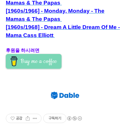
Mamas & The Papas
[1960s/1966] - Monday, Monday - The
Mamas & The Papas
[1960s/1968] - Dream A Little Dream Of Me -
Mama Cass Elliott
후원을 하시려면
Buy me a coffee
공감
구독하기