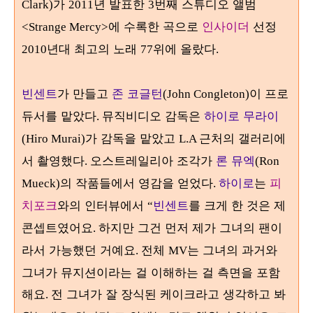
가
년 발표한
번째 스튜디오 앨범
Clark)
2011
3
에 수록한 곡으로
인사이더
선정
<Strange Mercy>
년대 최고의 노래
위에 올랐다
2010
77
.
빈센트
가 만들고
존 코글턴
이 프로
(John Congleton)
듀서를 맡았다
뮤직비디오 감독은
하이로 무라이
.
가 감독을 맡았고
근처의 갤러리에
(Hiro Murai)
L.A
서 촬영했다
오스트레일리아 조각가
론 뮤엑
.
(Ron
의 작품들에서 영감을 얻었다
하이로
는
피
Mueck)
.
치포크
와의 인터뷰에서
빈센트
를 크게 한 것은 제
“
콘셉트였어요
하지만 그건 먼저 제가 그녀의 팬이
.
라서 가능했던 거예요
전체
는 그녀의 과거와
.
MV
그녀가 뮤지션이라는 걸 이해하는 걸 측면을 포함
해요
전 그녀가 잘 장식된 케이크라고 생각하고 봐
.