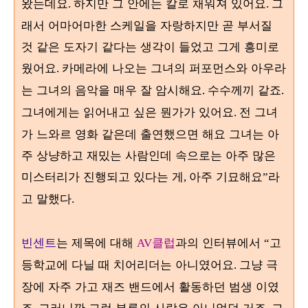
왔는데요
하지만 그 안에는 칼로 채워져 있어요
그
.
.
래서 어마어마한 스케일을 자랑하지만 곧 부서질
것 같은 도자기 같다는 생각이 들었고 그게 흥미로
웠어요
카메라에 나오는 그녀의 퍼포먼스와 아우라
.
는 그녀의 음악을 매우 잘 암시해요
수수께끼 같죠
.
.
그녀에게는 읽어내고 싶은 뭔가가 있어요
전 그녀
.
가 느와르 영화 같은데 출연했으면 해요 그녀는 아
주 상냥하고 재밌는 사람인데 속으로는 아주 많은
미스터리가 진행되고 있다는 게
아주 기묘해요
라
,
”
고 말했다
.
빈센트
는 제목에 대해
클럽
과의 인터뷰에서
고
AV
“
등학교에 다닐 때 치어리더는 아니였어요
그냥 극
.
장에 자주 가고 재즈 밴드에서 활동하던 범생 이였
죠
그러니깐 그런 부류의 사람은 아니었던 거죠
그