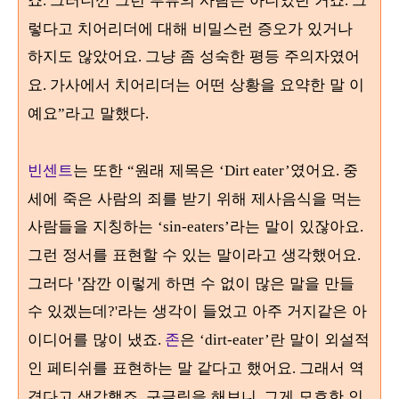
.
.
렇다고 치어리더에 대해 비밀스런 증오가 있거나
하지도 않았어요
그냥 좀 성숙한 평등 주의자였어
.
요
가사에서 치어리더는 어떤 상황을 요약한 말 이
.
예요
라고 말했다
”
.
빈센트
는 또한
원래 제목은
였어요
중
“
‘Dirt eater’
.
세에 죽은 사람의 죄를 받기 위해 제사음식을 먹는
사람들을 지칭하는
라는 말이 있잖아요
‘sin-eaters’
.
그런 정서를 표현할 수 있는 말이라고 생각했어요
.
그러다 '잠깐 이렇게 하면 수 없이 많은 말을 만들
수 있겠는데
라는 생각이 들었고 아주 거지같은 아
?'
이디어를 많이 냈죠
존
은
란 말이 외설적
.
‘dirt-eater’
인 페티쉬를 표현하는 말 같다고 했어요
그래서 역
.
겹다고 생각했죠
구글링을 해보니
그게 모호한 인
.
,