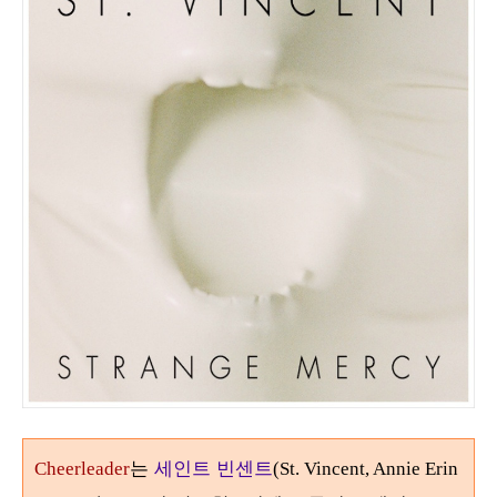
는
세인트 빈센트
Cheerleader
(St. Vincent, Annie Erin