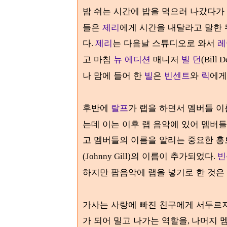
밤 쉬는 시간에 밥을 먹으러 나갔다가
들은
제리
에게 시간을 내달라고 말한
다
제리
는 다음날 스튜디오로 와서
레
.
고 마침
뉴 에디션
매니저
빌 던
(Bill D
나 맘에 들어 한
빌
은
빈
센
트
와
릭
에게
후반에
랄프
가 랩을 하면서 멤버들 
는데 이는 이후 랩 음악에 있어 멤버
고 멤버들의 이름을 알리는 중요한 홍
의 이름이 추가되었다
빈
(Johnny Gill)
.
하지만 팝음악에 랩을 넣기로 한 것
가사는 사랑에 빠진 친구에게 서두르
가 되어 밀고 나가는 역할을
나머지 
,