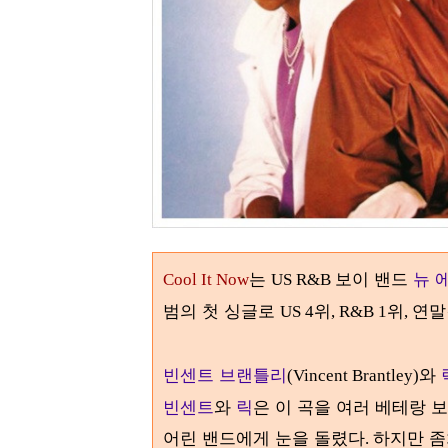
는
보이 밴드
뉴 
Cool It Now
US R&B
범의 첫 싱글로
위
위
연
US 4
, R&B 1
,
빈센트 브랜틀리
와
(Vincent Brantley)
빈센트
와
릭
은 이 곡을 여러 베테랑 
어린 밴드에게 눈을 돌렸다
하지만 좀
.