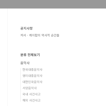
공지사항
저서 - 케이팝의 역사적 순간들
분류 전체보기
음악사
한국대중음악사
영미대중음악사
대한민국음악사
서양음악사
국내 사건사고
해외 사건사고