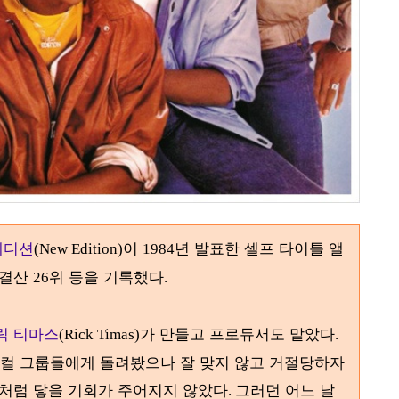
에디션
이
년 발표한 셀프 타이틀 앨
(New Edition)
1984
말결산
위 등을 기록했다
26
.
릭 티마스
가 만들고 프로듀서도 맡았다
(Rick Timas)
.
보컬 그룹들에게 돌려봤으나 잘 맞지 않고 거절당하자
처럼 닿을 기회가 주어지지 않았다
그러던 어느 날
.