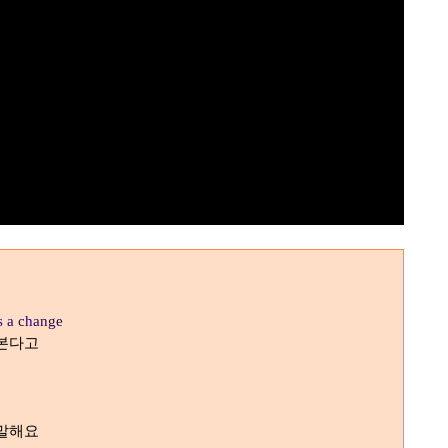
s a change
 본다고
 말해요