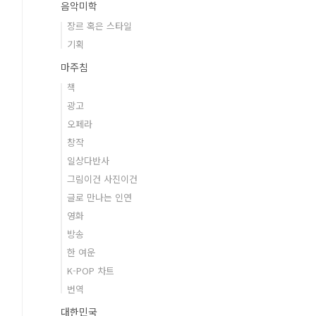
음악미학
장르 혹은 스타일
기획
마주침
책
광고
오페라
창작
일상다반사
그림이건 사진이건
글로 만나는 인연
영화
방송
한 여운
K-POP 차트
번역
대한민국