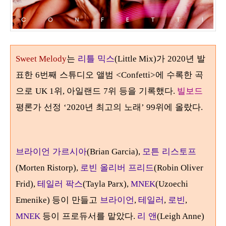
는
리틀 믹스
가
년 발
Sweet Melody
(Little Mix)
2020
표한
번째 스튜디오 앨범
에 수록한 곡
6
<Confetti>
으로
위
아일랜드
위 등을 기록했다
빌보드
UK 1
,
7
.
평론가 선정
년 최고의 노래
위에 올랐다
‘2020
’ 99
.
브라이언 가르시아
모튼 리스토프
(Brian Garcia),
로빈 올리버 프리드
(Morten Ristorp),
(Robin Oliver
테일러 팍스
Frid),
(Tayla Parx),
MNEK
(Uzoechi
등이 만들고
브라이언
테일러
로빈
Emenike)
,
,
,
등이 프로듀서를 맡았다
리 앤
MNEK
.
(Leigh Anne)