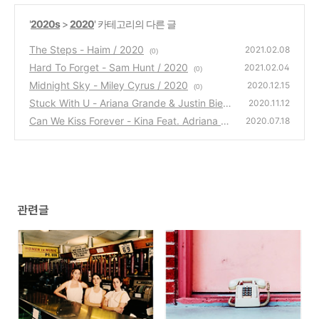
'
2020s
>
2020
' 카테고리의 다른 글
The Steps - Haim / 2020
2021.02.08
(0)
Hard To Forget - Sam Hunt / 2020
2021.02.04
(0)
Midnight Sky - Miley Cyrus / 2020
2020.12.15
(0)
Stuck With U - Ariana Grande & Justin Bieb
2020.11.12
er / 2020
Can We Kiss Forever - Kina Feat. Adriana Pr
(0)
2020.07.18
oenza / 2020
(0)
관련글