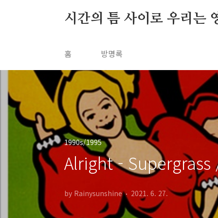
본문 바로가기
시간의 틈 사이로 우리는 
홈
방명록
1990s/1995
Alright - Supergrass 
by Rainysunshine
2021. 6. 27.