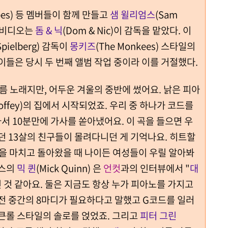
mbes) 등 멤버들이 함께 만들고
샘 윌리엄스
(Sam
뮤직비디오는
돔 & 닉
(Dom & Nic)이 감독을 맡았다. 이
 Spielberg) 감독이
몽키즈
(The Monkees) 스타일의
이들은 당시 두 번째 앨범 작업 중이라 이를 거절했다.
름 노래지만, 어두운 겨울의 중반에 썼어요. 낡은 피아
 Goffey)의 집에서 시작되었죠. 우리 중 하나가 코드를
 10분만에 가사를 쏟아냈어요. 이 곡을 들으면 우
던 13살의 친구들이 몰려다니던 게 기억나요. 히트할
을 마치고 돌아왔을 때 나이든 여성들이 우릴 알아봐
이스의
믹 퀸
(Mick Quinn) 은
언컷
과의 인터뷰에서 "
대
 것 같아요. 둘은 지금도 항상 누가 피아노를 가지고
 전 중간의 8마디가 필요하다고 말했고 G코드를 일러
록큰롤 스타일의 솔로를 얹었죠. 그리고
피터 그린