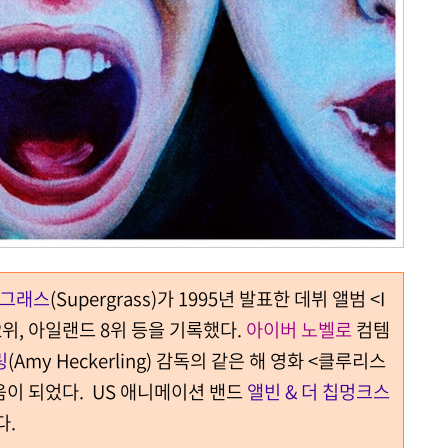
그래스
(Supergrass)가 1995년 발표한 데뷔 앨범 <I
 2위, 아일랜드 8위 등을 기록했다.
아이버 노벨로
컴템
링
(Amy Heckerling) 감독의 같은 해 영화 <클루리스
도움이 되었다. US 애니메이션 밴드
앨빈 & 더 칩멍크스
다.