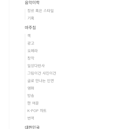
음악미학
장르 혹은 스타일
기획
마주침
책
광고
오페라
창작
일상다반사
그림이건 사진이건
글로 만나는 인연
영화
방송
한 여운
K-POP 차트
번역
대한민국