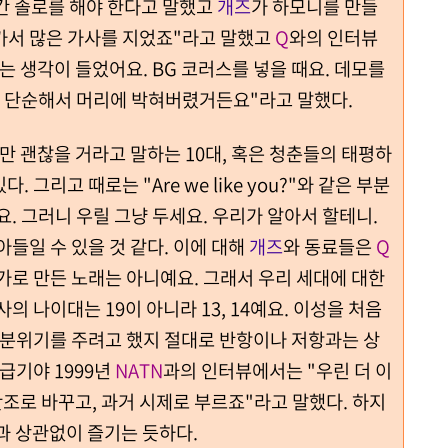
들어간 솔로를 해야 한다고 말했고
개즈
가 하모니를 만들
가서 많은 가사를 지었죠"라고 말했고
Q
와의 인터뷰
는 생각이 들었어요. BG 코러스를 넣을 때요. 데모를
너무 단순해서 머리에 박혀버렸거든요"라고 말했다.
 괜찮을 거라고 말하는 10대, 혹은 청춘들의 태평하
그리고 때로는 "Are we like you?"와 같은 부분
. 그러니 우릴 그냥 두세요. 우리가 알아서 할테니.
들일 수 있을 것 같다. 이에 대해
개즈
와 동료들은
Q
가로 만든 노래는 아니예요. 그래서 우리 세대에 대한
의 나이대는 19이 아니라 13, 14예요. 이성을 처음
 분위기를 주려고 했지 절대로 반항이나 저항과는 상
급기야 1999년
NATN
과의 인터뷰에서는 "우린 더 이
단조로 바꾸고, 과거 시제로 부르죠"라고 말했다. 하지
과 상관없이 즐기는 듯하다.