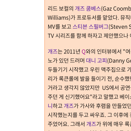
리드 보컬의
개즈 쿰베스
(Gaz Coo
Williams)가 프로듀서를 맡았다. 
MV를 보고
스티븐 스필버그
(Steven
TV 시리즈를 함께 하자고 제안했으나 
개즈
는 2011년
Q
와의 인터뷰에서 "여
노가 있던 드러머
대니 고피
(Danny
두들기기 시작했고 우린 맥주집으로 가서
리가 록큰롤에 발을 들이기 전, 순수했
거라고 생각지 않았지만 US에서 공연
주던 게 신기했어요"라고 말했고 베
니
하고
개즈
가 가사와 후렴을 만들었던
시작했는지를 두고 싸우죠. 그 이후에
주었어요. 그래서
개즈
가 위에 매우 