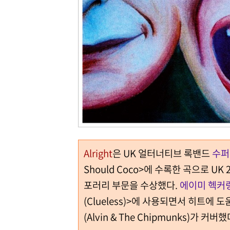
Alright
은 UK 얼터너티브 록밴드
수퍼
Should Coco>에 수록한 곡으로 UK
포러리 부문을 수상했다.
에이미 헥커
(Clueless)>에 사용되면서 히트에 
(Alvin & The Chipmunks)가 커버했