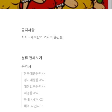
공지사항
저서 - 케이팝의 역사적 순간들
분류 전체보기
음악사
한국대중음악사
영미대중음악사
대한민국음악사
서양음악사
국내 사건사고
해외 사건사고