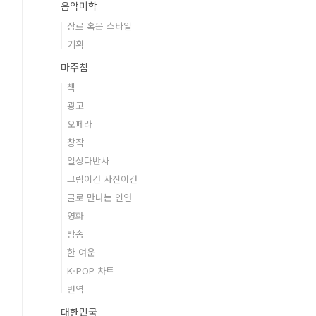
음악미학
장르 혹은 스타일
기획
마주침
책
광고
오페라
창작
일상다반사
그림이건 사진이건
글로 만나는 인연
영화
방송
한 여운
K-POP 차트
번역
대한민국