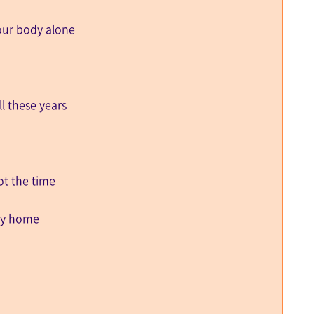
ur body alone
l these years
ot the time
way home
요