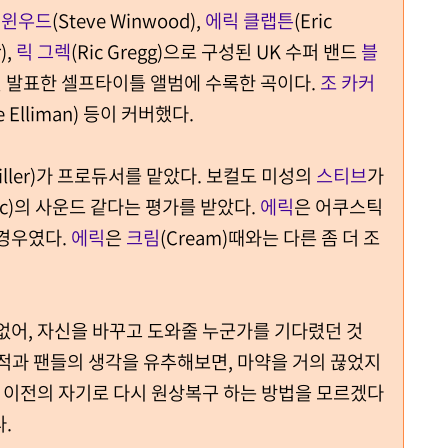
 윈우드
(Steve Winwood),
에릭 클랩튼
(Eric
),
릭 그렉
(Ric Gregg)으로 구성된 UK 수퍼 밴드
블
1969년 발표한 셀프타이틀 앨범에 수록한 곡이다.
조 카커
e Elliman) 등이 커버했다.
Miller)가 프로듀서를 맡았다. 보컬도 미성의
스티브
가
ffic)의 사운드 같다는 평가를 받았다.
에릭
은 어쿠스틱
 경우였다.
에릭
은
크림
(Cream)때와는 다른 좀 더 조
없어, 자신을 바꾸고 도와줄 누군가를 기다렸던 것
적과 팬들의 생각을 유추해보면, 마약을 거의 끊었지
, 이전의 자기로 다시 원상복구 하는 방법을 모르겠다
다.