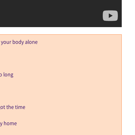
 your body alone
o long
got the time
way home
요