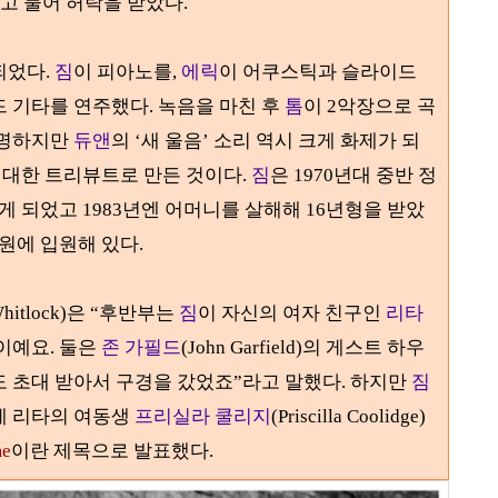
냐고 물어 허락을 받았다
.
되었다
.
짐
이 피아노를
,
에릭
이 어쿠스틱과 슬라이드
드 기타를 연주했다
.
녹음을 마친 후
톰
이
2
악장으로 곡
유명하지만
듀앤
의
‘
새 울음
’
소리 역시 크게 화제가 되
 대한 트리뷰트로 만든 것이다
.
짐
은 19
70
년대 중반 정
없게 되었고
1983
년엔 어머니를 살해해
16
년형을 받았
병원에 입원해 있다
.
hitlock)
은
“후반부는
짐
이 자신의 여자 친구인
리타
이예요.
둘은
존 가필드
(John Garfield)
의 게스트 하우
도 초대 받아서 구경을 갔었죠
”라
고 말했다
.
하지만
짐
에 리타의 여동생
프리실라 쿨리지
(Priscilla Coolidge)
me
이란 제목으로 발표했다
.