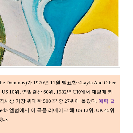
The Dominos)
가
1970
년
11
월 발표한
<Layla And Other
로 US 10위, 연말결산 60위,
1982
년 UK에서 재발매 되
'역사상 가장 위대한
500
곡' 중
27
위에 올랐다
.
에릭 클
ged>
앨범에서 이 곡을 리메이크 해 US
12
위
, UK 45
위
했다
.