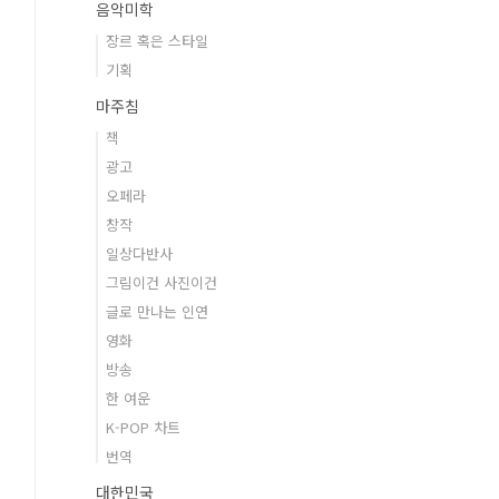
음악미학
장르 혹은 스타일
기획
마주침
책
광고
오페라
창작
일상다반사
그림이건 사진이건
글로 만나는 인연
영화
방송
한 여운
K-POP 차트
번역
대한민국