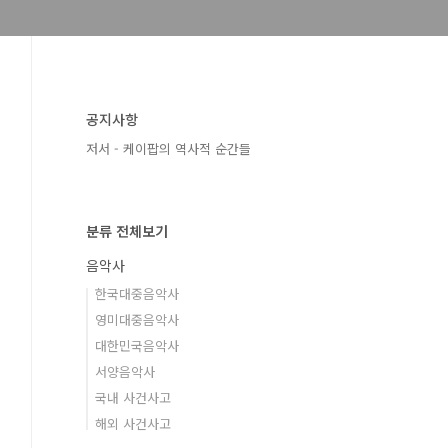
공지사항
저서 - 케이팝의 역사적 순간들
분류 전체보기
음악사
한국대중음악사
영미대중음악사
대한민국음악사
서양음악사
국내 사건사고
해외 사건사고