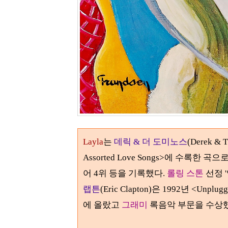
Layla
는
데릭 & 더 도미노스
(Derek & 
Assorted Love Songs>에 수록한 곡으
어
4
위 등을 기록했다
.
롤링 스톤
선정 
랩튼
(Eric Clapton)은
1992
년
<Unplug
에 올랐고
그래미
록음악 부문을 수상