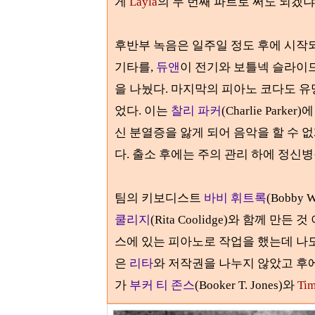
게
Layla
의 두 번째 파트로 써도 되겠
후반부 녹음은 일주일 정도 후에 시작
기타를
,
듀앤
이 전기와 보틀넥 슬라이
을 나눴다.
마지막의 피아노 코다도 
었다
.
이는
찰리 파커
(Charlie Parker)
에
신 분열증을 앓게 되어 음악을 할 수 
다
.
출소 후에는 주의 관리 하에 정신
팀의 키보디스트
바비 휘트록
(Bobby W
쿨리지
(Rita Coolidge)
와 함께 만든 것 
스에 있는 피아노로 작업을 했는데 나
은
리타
와 저작권을 나누지 않았고 후
가
부커 티 존스
(Booker T. Jones)
와
Ti