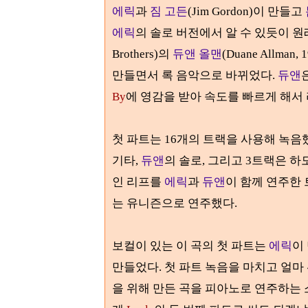
에릭
과
짐 고든
(Jim Gordon)이 만들고
에릭
의 솔로 버전
에서 알 수 있듯이 
Brothers)
의
듀앤 올맨
(Duane Allman, 
만들면서 록 음악으로 바뀌었다
.
듀앤
By
에 영감을 받아 속도를 빠르게 해서
첫 파트는
16
개의 트랙을 사용해 녹음
기타
,
듀앤
의 솔로
,
그리고
3
트랙은 하
인 리프를
에릭
과
듀앤
이 함께 연주한
는 유니즌으로 연주했다
.
보컬이 있는 이 곡의 첫 파트는
에릭
이
만들었다
.
첫 파트 녹음을 마치고 얼마
을 위해 만든 곡을 피아노로 연주하는