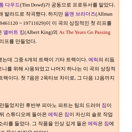
톰 다우드
(Tim Dowd)가 공동으로 프로듀서를 맡았다.
원래 발라드로 작곡했다
.
하지만
올맨 브라더즈
(Allman
19461120 ~ 19711029)
이 이 곡의 상징적인 첫 리프를
은
앨버트 킹
(Albert King)
의
As The Years Go Passing
 리프를 만들었다
.
했는데 그중
6
개의 트랙이 기타 트랙이다
.
에릭
의 리듬
모니를 위해 사용되었고 나머지 하나는 이 곡의 상징적
 트랙이다
.
첫
7
음은
2
옥타브 차이로, 그 다음
12
음까지
 만들었지만 후반부 피아노 파트는 팀의 드러머
짐
이
 뒤 스튜디오에 돌아온
에릭
은
짐
이 자신의 솔로 작업
 소리를 들었다
.
그 작품을 인상 깊게 들은
에릭
은
짐
에