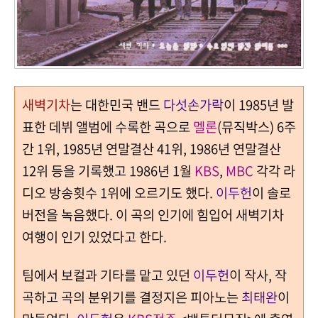
새벽기차
는 대한민국 밴드
다섯손가락
이 1985년 발
표한 데뷔 앨범에 수록한 곡으로
멜론
(뮤직박스) 6주
간 1위, 1985년 연말결산 41위, 1986년 연말결산
12위 등을 기록했고 1986년 1월
KBS
,
MBC
각각 라
디오 방송횟수 1위에 오르기도 했다.
이두헌
이 솔로
버전을 녹음했다. 이 곡의 인기에 힘입어 새벽기차
여행이 인기 있었다고 한다.
팀에서 보컬과 기타를 맡고 있던
이두헌
이 작사, 작
곡하고 곡의 분위기를 결정지은 피아노는
최태완
이