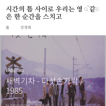
본문 바로가기
시간의 틈 사이로 우리는 영원같
은 한 순간을 스치고
홈
방명록
1980s/1985
새벽기차 - 다섯손가락 /
1985
by Rainysunshine
2022. 12. 7.