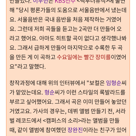
만들었다.
이두헌
은
KBS전주
<백투더뮤직>에 출연
해 "당시 평론가들의 도움으로 서울음반에서 냈는데
요. 서울음반은 국내 음반을 처음 제작하는 거였어
요. 그런데 저희 곡들을 듣고는 2곡만 더 만들어 오
라고 했어요. 아마도 히트할 곡이 없다고 생각했나봐
요. 그래서 급하게 만들어 마지막으로 수록한 두 곡
을 만든 게 이 곡하고
수요일에는 빨간 장미를
이였어
요"라고 말했다.
창작과정에 대해 위의 인터뷰에서 "보컬은
임형순
씨
가 맡았는데요.
형순
씨가 이런 스타일의 록발라드를
부르고 싶어했어요. 그래서 곡은 이미 만들어 놓았던
거였고요. 가사의 경우는, 데뷔 앨범 만들기 전, 서라
벌 레코드에서 <캠퍼스의 소리>라는 앨범을 만들
때, 같이 앨범에 참여했던
장완진
이라는 친구가 있어