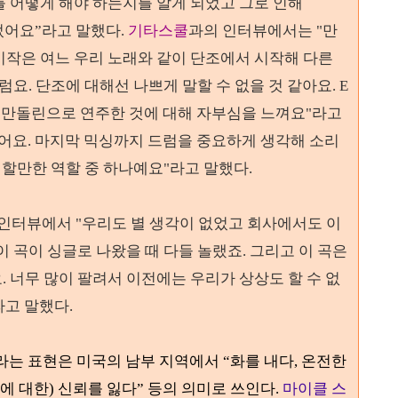
를 어떻게 해야 하는지를 알게 되었고 그로 인해
었어요
”라
고 말했다
.
기타스쿨
과의 인터뷰에서는 "만
시작은 여느 우리 노래와 같이 단조에서 시작해 다른
드처럼요. 단조에 대해선 나쁘게 말할 수 없을 것 같아요. E
요. 만돌린으로 연주한 것에 대해 자부심을 느껴요"라고
했어요. 마지막 믹싱까지 드럼을 중요하게 생각해 소리
기억할만한 역할 중 하나예요"라고 말했다.
 인터뷰에서 "우리도 별 생각이 없었고 회사에서도 이
이 곡이 싱글로 나왔을 때 다들 놀랬죠. 그리고 이 곡은
 너무 많이 팔려서 이전에는 우리가 상상도 할 수 없
라고 말했다.
”이라는
표현은 미국의 남부 지역에서
“
화를 내다
,
온전한
에 대한
)
신뢰를 잃다
”
등의 의미로 쓰인다
.
마이클 스