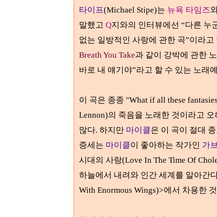
타이프
(Michael Stipe)
는
뉴욕 타임즈
말했고
Q
지와의 인터뷰에선
“
다른 누
없는 일방적인 사랑에 관한 곡
”
이라고
Breath You Take
과 같이 강박에 관한 
바로 내 얘기야
”
라고 할 수 있는 노래
이 곡은 종종
"What if all these fantasi
Lennon)
의 죽음을 노래한 것이라고 오
많다
.
하지만
마이클
은 이 곡이 절대 
증세는
마이클
이 좋아하는 작가인
가
시대의 사랑
(Love In The Time Of Chol
하늘에서 내려와 인간 세계를 알아간
With Enormous Wings)>
에서 차용한 