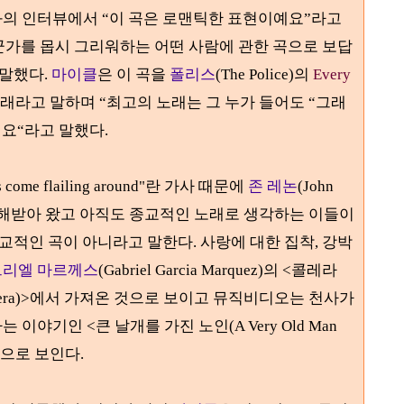
와의 인터뷰에서
“
이 곡은 로맨틱한 표현이예요
”
라고
군가를 몹시 그리워하는 어떤 사람에 관한 곡으로 보답
 말했다
.
마이클
은 이 곡을
폴리스
(The Police)
의
Every
노래라고 말하며
“
최고의 노래는 그 누가 들어도
“
그래
예요
“
라고 말했다
.
es come flailing around"
란 가사 때문에
존 레논
(John
해받아 왔고 아직도 종교적인 노래로 생각하는 이들이
종교적인 곡이 아니라고 말한다
.
사랑에 대한 집착
,
강박
브리엘 마르께스
(Gabriel Garcia Marquez)
의
<
콜레라
era)>
에서 가져온 것으로 보이고 뮤직비디오는 천사가
다는 이야기인
<
큰 날개를 가진 노인
(A Very Old Man
것으로 보인다
.