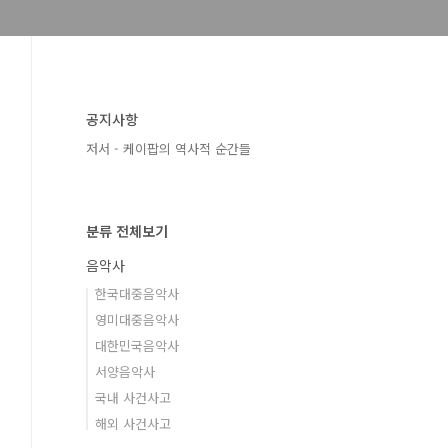
공지사항
저서 - 케이팝의 역사적 순간들
분류 전체보기
음악사
한국대중음악사
영미대중음악사
대한민국음악사
서양음악사
국내 사건사고
해외 사건사고