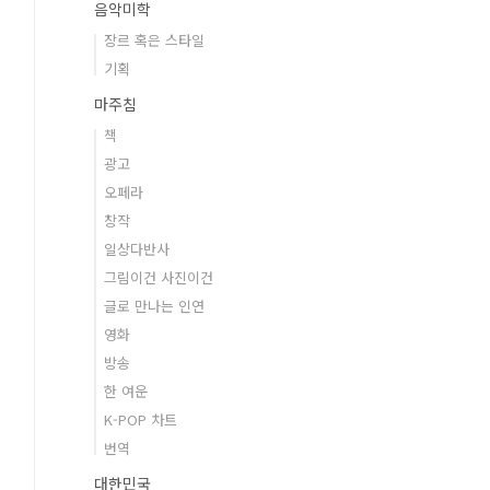
음악미학
장르 혹은 스타일
기획
마주침
책
광고
오페라
창작
일상다반사
그림이건 사진이건
글로 만나는 인연
영화
방송
한 여운
K-POP 차트
번역
대한민국