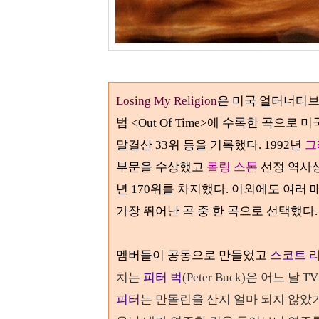
Losing My Religion
은 미국 얼터너티브
범
<Out Of Time>
에 수록한 곡으로 미국 
말결산 33위 등을 기록했다. 1992년
그
부문을 수상했고
롤링 스톤
선정 역사
년
170
위를 차지했다
. 이외에도 여러 
가장 뛰어난 곡 중 한 곡으로 선택했다.
멤버들이 공동으로 만들었고
스코트 
치는
피터 벅
(Peter Buck)
은 어느 날
TV
피터
는 만돌린을 산지 얼마 되지 않았