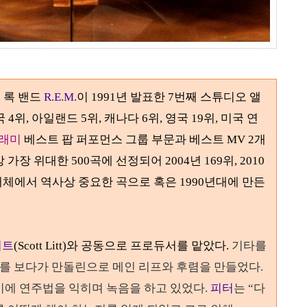
 록 밴드
R.E.M.
이
1991
년 발표한 7번째 스튜디오 앨
4위, 아일랜드 5위, 캐나다 6위, 영국 19위, 미국 연
래미
베스트 팝 퍼포먼스 그룹 부문과 베스트 MV
2
개
상 가장 위대한
500
곡에 선정되어
2004
년
169
위
, 2010
매체에서 역사상 중요한 곡으로 혹은 1990년대에 만든
리트
(Scott Litt)와 공동으로 프로듀서를 맡았다.
기타를
를 보다가 만돌린으로 메인 리프와 후렴을 만들었다
.
기에 연주법을 익히며 녹음을 하고 있었다
.
피터
는
“
다