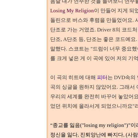
음날 내가 연주한 것을 들어보니 연주
Losing My Religion
이 만들어 지게 되
돌린으로 버스와 후렴을 만들었어요. 
단조로 가는 거였죠. Driver 8의 코
단조, A단조 등, 단조는 좋은 코드예
말했다. 스코트는 "드럼이 너무 중요
를 크게 넣은 게 이 곡에 있어 저의 
이 곡의 히트에 대해
피터
는 DVD속의
곡의 싱글을 원하지 않았어요. 그래서 
우리의 세계를 완전히 바꾸어 놓았어요.
었던 위치에 올라서게 되었으니까요"
“
종교를 잃음
("losing my religion")
정신을 잃다
,
진퇴양난에 빠지다
, (
사람