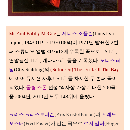
Me And Bobby McGee
는
제니스 조플린
(Janis Lyn
Joplin, 19430119 ~ 19701004)
이 1971년 발표한 2번
째 스튜디오 앨범 <Pearl>에 수록한 곡으로 US 1위,
연말결산 11위, 캐나다 6위 등을 기록했다.
오티스 레
딩
(Otis Redding)
의
(Sittin' On) The Dock Of The Bay
에 이어 뮤지션 사후 US
1
위를 차지한 두 번째 곡이
되었다
.
롤링 스톤
선정 '역사상 가장 위대한
500
곡'
중
2004
년
, 2010
년 모두
148
위에 올랐다.
크리스 크리스토퍼슨
(Kris Kristofferson)
과
프레드
포스터
(Fred Foster)
가 만든 곡으로
로저 밀러
(Roger