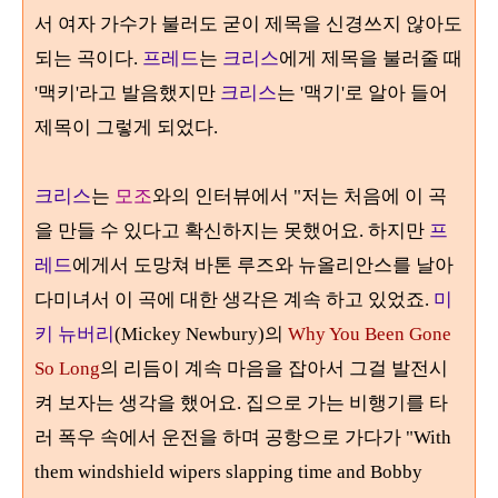
서 여자 가수가 불러도 굳이 제목을 신경쓰지 않아도
되는 곡이다
.
프레드
는
크리스
에게 제목을 불러줄 때
'
맥키
'
라고 발음했지만
크리스
는
'
맥기
'
로 알아 들어
제목이 그렇게 되었다
.
크리스
는
모조
와의 인터뷰에서 "저는 처음에 이 곡
을 만들 수 있다고 확신하지는 못했어요. 하지만
프
레드
에게서 도망쳐 바톤 루즈와 뉴올리안스를 날아
다미녀서 이 곡에 대한 생각은 계속 하고 있었죠.
미
키 뉴버리
(Mickey Newbury)의
Why You Been Gone
So Long
의 리듬이 계속 마음을 잡아서 그걸 발전시
켜 보자는 생각을 했어요. 집으로 가는 비행기를 타
러 폭우 속에서 운전을 하며 공항으로 가다가
"With
them windshield wipers slapping time and Bobby