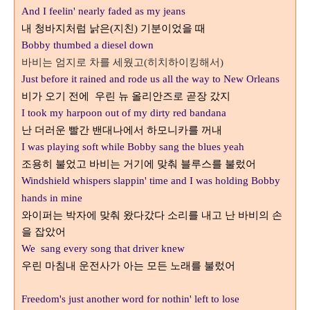
And I feelin' nearly faded as my jeans
내 청바지처럼 낡은
지친
기분이었을 때
(
)
Bobby thumbed a diesel down
바비는
엄지로 차를 세웠고
히치하이킹해서
(
)
Just before it rained and rode us all the way to New Orleans
비가 오기 전에
우린 뉴 올리안즈로 곧장 갔지
I took my harpoon out of my dirty red bandana
난 더러운 빨간 밴대나에서 하모니카를 꺼내
I was playing soft w
hile Bobby sang the blues yeah
조용히 불었고 바비는 거기에 맞춰 블루스를 불렀어
Windshield whispers slappin' time and I was holding Bobby
hands in mine
와이퍼는 박자에 맞춰 왔다갔다 소리를 내고 난 바비의 손
을 잡았어
We sang every song that driver knew
우린 마침내 운전사가 아는 모든 노래를 불렀어
Freedom's just another word for nothin' left to lose