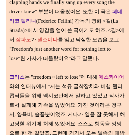
clapping hands we finally sang up every song the
driver knew"
부분이 떠올랐어요
.
또한 이 곡은
페데
리코 펠리니
(Federico Fellini)
감독의 영화
<
길
(La
Strada)>
에서 영감을 얻어 쓴 곡이기도 하죠.
<
길
>
에
서
잠파노
가
젤소미나
를 잃고 낙심한 모습을 보고
"Freedom's just another word for nothing left to
lose"
란 가사가 떠올랐어요"라고 말했다
.
크리스
는 "freedom ~ left to lose"에 대해
에스콰이어
저는 석유 굴착장치와 비행 헬리
와의 인
터뷰에서
“
콥터들을 위해 멕시코만에서 일하고 있었고 작사가
로서 실패해 가족을 잃었어요
가진 것이
라곤 청구
.
서
양육비
슬픔뿐이었죠
게다가 일을 잘 못해서 해
,
,
.
고당할 위기에 처해 있었어요
스스로 행동을 엉망
.
으로 한 것 같았죠
그런데 거기서 오는 일종의 해방
.