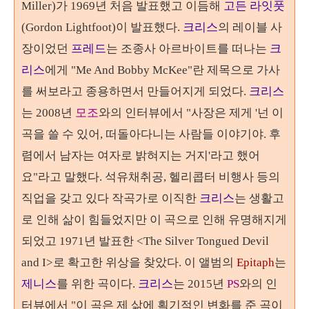
Miller)
가
1969
년 처음 발표했고 이듬해
고든 라잇풋
(Gordon Lightfoot)이 발표했다.
크리스
의 레이블 사
장이었던
프레드
는 조종사 아르바이트를 떠나는
크
리스
에게 "
Me And Bobby McKee"
란 제목으로 가사
를 써보라고 종용하면서 만들어지게 되었다
.
크리스
는 2008년
모조
와의 인터뷰에서 "사장은 제게 '넌 이
곡을 쓸 수 있어, 떠돌아다니는 사람들 이야기야. 후
렴에서 남자는 여자로 밝혀지는 거지'라고 했어
요"라고 말했다.
석유채취공
,
헬리콥터 비행사 등의
직업을 갖고 있다 작곡가로 이직한
크리스
는 생활고
로 인해 삶이 힘들었지만 이 곡으로 인해 유명해지게
되었고
1971
년 발표한
<The Silver Tongued Devil
and I>
로 확고한 위상을 찾았다
.
이 앨범의
Epitaph
는
제니스
를 위한 곡이다
.
크리스
는 2015년
PS
와의 인
터뷰에서 "이 곡은 제 삶에 획기적인 변화를 준 곡이