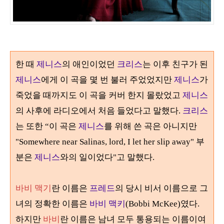
한 때
제
니스
의 애인이었던
크리스
는 이후 친구가 된
제
니스
에게 이 곡을 몇 번 불러 주었었지만
제
니스
가
죽었을 때까지도 이 곡을 커버 한지 몰랐었고
제
니스
의 사후에 라디오에서 처음 들었다고 말했다
.
크리스
는 또한
“
이 곡은
제
니스
를 위해 쓴 곡은 아니지만
"Somewhere near Salinas, lord, I let her slip away"
부
분은
제
니스
와의 일이었다
"
고 말했다
.
바비 맥기
란 이름은
프레드
의 당시 비서 이름으로 그
녀의 정확한 이름은
바비 맥키
(Bobbi McKee)
였다
.
하지만
바비
란 이름은 남녀 모두 통용되는 이름이여