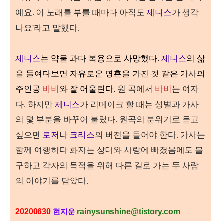
예요. 이 노래를 부를 때마다 아직도
제니스
가 생각
나요'라고 말했다.
제니스
는
약물 과다 복용으로 사망했다
.
제니스
의 삶
을 들여다보면 자유로운 영혼을 가진 것 같은 가사의
주인공
바비
와 잘 어울린다
.
원 곡에서
바비
는 여자
다
.
하지만
제
니스
가 리메이크 할 때는 성별과 가사
의 몇 부분을 바꾸어 불렀다
. 원곡의 분위기로 듣고
싶으면
로저
나
크리스
의 버전을 들어야 한다.
가사는
함께 여행하다 화자는 상대와 사랑에 빠졌음에도 불
구하고 각자의 목적을 위해 다른 길로 가는 두 사람
의 이야기를 담았다.
20200630
rainysunshine@tistory.com
현지운