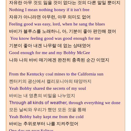
자유란 아무 것도 잃을 것이 없다는 것의 다른 말일 뿐이지
Nothing I mean nothing honey if it isn't free
자유가 아니라면 아무런, 아무 의미도 없어
Feeling good was easy, lord, when he sang the blues
바비가 블루스를 노래하니
아
기분이 좋아 편안해 졌어
,
,
You know feeling good was good enough for me
기분이 좋아 내겐 나무랄 데 없는 상태였어
Good enough for me and my Bobby McGee
나와 나의 바비 매기에겐 완전히 충족된 순간 이였지
From the
Kentucky
coal mines to the California sun
켄터키의 광산에서 캘리포니아의 태양까지
Yeah Bobby shared the secrets of my soul
바비는
내 영혼의 비밀을 나누었지
Through all kinds of weather,
through everything we
done
모든 날씨와 우리가
했던 모든 것을 통해
Yeah Bobby baby kept me from the cold
바비는 추위로부터 나를 지켜주었어
One day up near Salinas,