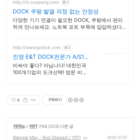
http://m.coupang.com
광고
DOCK 쿠팡 발열 걱정 없는 안정성
다양한 기기 연결이 필요한 DOCK, 쿠팡에서 편리
하게 만나보세요. 노트북 포트 부족에 답답하셨다
면, 쿠팡에서 여러 기기를 한번에 연결해 보세요!
http://www.jydock.com
광고
진영 E&T DOCK전문가 A/S1년
680만부터
비싸야 좋다? 아닙니다! 대한민국
100개기업의 도크선택! 방문 비교
환영합니다!
6
구독하기
'
1970s
>
1971
' 카테고리의 다른 글
Maggie May - Rod Stewart / 1971
2020.07.27
(0)