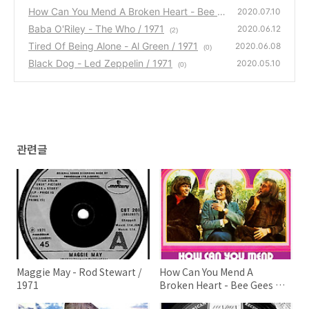
How Can You Mend A Broken Heart - Bee G
2020.07.10
ees / 1971
Baba O'Riley - The Who / 1971
(0)
2020.06.12
(2)
Tired Of Being Alone - Al Green / 1971
2020.06.08
(0)
Black Dog - Led Zeppelin / 1971
2020.05.10
(0)
관련글
Maggie May - Rod Stewart /
How Can You Mend A
1971
Broken Heart - Bee Gees /
1971