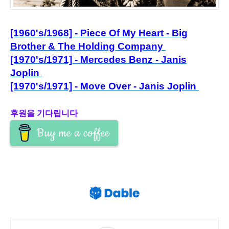
[1960's/1968] - Piece Of My Heart - Big
Brother & The Holding Company
[1970's/1971] - Mercedes Benz - Janis
Joplin
[1970's/1971] - Move Over - Janis Joplin
후원을 기다립니다
Buy me a coffee