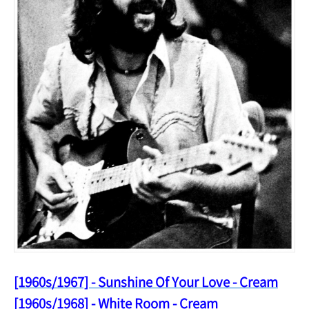
[1960s/1967] - Sunshine Of Your Love - Cream
[1960s/1968] - White Room - Cream