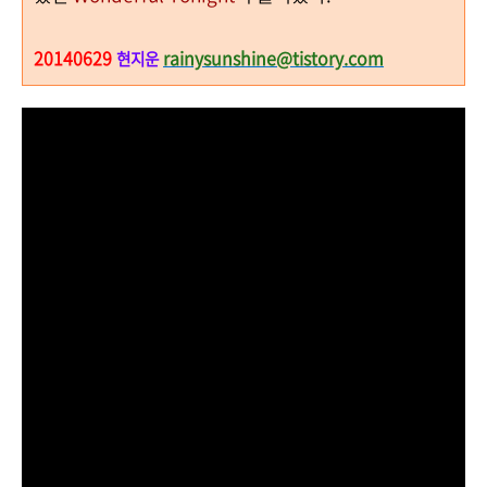
20140629
rainysunshine@tistory.com
현지운