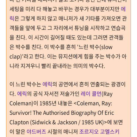
세팅을 미리 다 해놓고 바꾸는 경우가 대부분이지만
에
릭
은 그렇게 하지 않고 매니저가 새 기타를 가져오면 관
객들을 앞에 두고 그 자리에서 튜닝을 시작하고 연습곡
을 친다
.
이 시간이 길어질 때도 있는데 그러면 관객들
은 박수를 친다
.
이 박수를 흔히 '
느린 박수
(slow
clap)'
라고 한다
.
이는 뮤지션에게 힘을 주는 박수가 아
니라 지겨우니 빨리 끝내라는 의미의 박수다
.
이 느린 박수는
에릭
의 공연에서 흔히 연출되는 광경이
다
.
에릭
의 공식 자서전 저술가인
레이 콜먼
(Ray
Coleman)
이
1985
년 내놓은
<Coleman, Ray:
Survivor! The Authorised Biography Of Eric
Clapton (Sidwick & Jackson / 1985 UK)>
에 보면
이 말은
야드버즈
시절의 매니저
조르지오 고멜스키