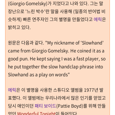
(Giorgio Gomelsky)
가 지었다고 나와 있다
.
그는 말
장난으로 '
느린 박수'
란 말을 사용해
(
일종의 반어법 비
슷하게
)
빠른 연주자인 그의 별명을 만들었다고
에릭
은
밝히고 있다
.
원문은 다음과 같다
. "My nickname of 'Slowhand'
came from Giorgio Gomelsky. He coined it as a
good pun. He kept saying I was a fast player, so
he put together the slow handclap phrase into
Slowhand as a play on words"
에릭
은 이 별명을 사용한 스튜디오 앨범을
1977
년 발
표했다
.
이 앨범에는 우리나라에서 많은 인기를 얻었고
당시 애인이던
패티 보이드
(Pattie Boyd)를 위해 만들
었던
Wonderful Tonight
이 들어있다
.