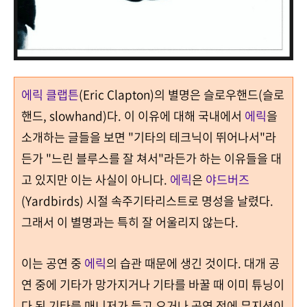
에릭 클랩튼
(Eric Clapton)
의 별명은 슬로우핸드
(슬로
핸드, slowhand)
다
. 이 이유에 대해
국내에서
에릭
을
소개하는 글들을 보면 "
기타의 테크닉이 뛰어나서"
라
든가 "
느린 블루스를 잘 쳐서"
라든가 하는 이유들을 대
고 있지만 이는 사실이 아니다
.
에릭
은
야드버즈
(Yardbirds)
시절 속주기타리스트로 명성을 날렸다
.
그래서 이 별명과는 특히 잘 어울리지 않는다
.
이는 공연 중
에릭
의 습관 때문에 생긴 것이다
.
대개 공
연 중에 기타가 망가지거나 기타를 바꿀 때 이미 튜닝이
다 된 기타를 매니저가 들고 오거나 공연 전에 뮤지션이