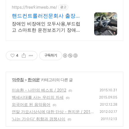
https://free9.imweb.me/
광고
핸드컨트롤러전문회사 출장시
공 나이스코리아 프리9레이싱
장애인 비장애인 모두사용,부드럽
출시
고 스마트한 운전보조기기 장애인
보조운전장치 전문제조 비장애인
과장애인 모두에게 편안한 핸드컨
트롤러 나이스코리아 프리7 핸드
컨트롤러
4
구독하기
'
마주침
>
한 여운
' 카테고리의 다른 글
이승환 - 나만의 베스트 / 2012
2015.10.31
(0)
백세시대를 사는 우리의 자세
2015.09.05
(0)
외국어로 된 음악용어
2012.12.28
(0)
연말 가요시상식에 대한 단상 - 현지운 / 2010
2012.02.17
'나는 가수다' 취향과 경쟁사이
(0)
2011.12.13
(0)