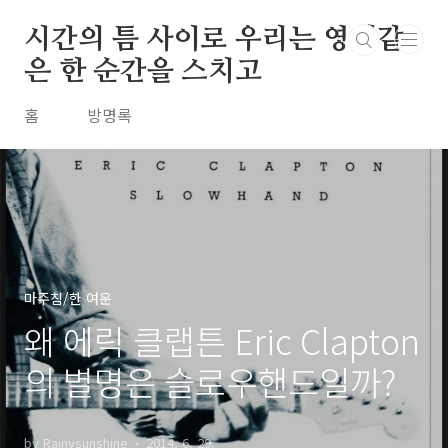
본문 바로가기
시간의 틈 사이로 우리는 영원같
은 한 순간을 스치고
홈
방명록
마주침/한 여운
왜 에릭 클랩튼 Eric Clapton
의 별명은 슬로우핸드일까?
by Rainysunshine
2014. 6. 29.