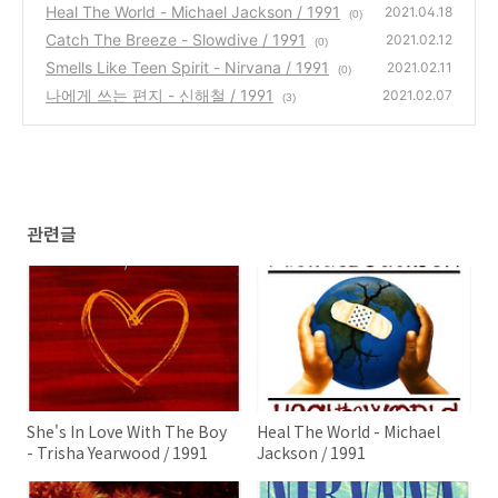
od / 1991
Heal The World - Michael Jackson / 1991
(0)
2021.04.18
(0)
Catch The Breeze - Slowdive / 1991
2021.02.12
(0)
Smells Like Teen Spirit - Nirvana / 1991
2021.02.11
(0)
나에게 쓰는 편지 - 신해철 / 1991
2021.02.07
(3)
관련글
She's In Love With The Boy
Heal The World - Michael
- Trisha Yearwood / 1991
Jackson / 1991