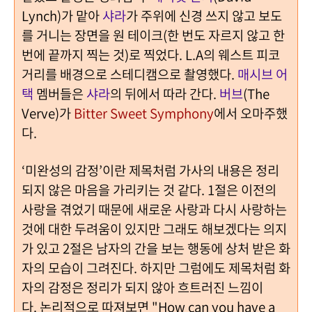
Lynch)
가 맡아
샤라
가 주위에 신경 쓰지 않고 보도
를 거니는 장면을 원 테이크
(
한 번도 자르지 않고 한
번에 끝까지 찍는 것
)
로 찍었다
.
L.A
의 웨스트 피코
거리를 배경으로
스테디캠으로 촬영했다.
매시브 어
택
멤버들은
샤라
의 뒤에서 따라 간다
.
버브
(The
Verve)
가
Bitter Sweet Symphony
에서 오마주했
다
.
‘
미완성의 감정
’
이란 제목처럼 가사의 내용은 정리
되지 않은 마음을 가리키는 것 같다
. 1
절은 이전의
사랑을 겪었기 때문에 새로운 사랑과 다시 사랑하는
것에 대한 두려움이 있지만 그래도 해보겠다는 의지
가 있고
2
절은 남자의 간을 보는 행동에 상처 받은 화
자의 모습이 그려진다
. 하지만 그럼에도 제목처럼 화
자의 감정은 정리가 되지 않아 흐트러진 느낌이
다.
논리적으로 따져보면
"How can you have a