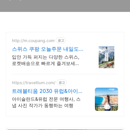
http://m.coupang.com
광고
스위스 쿠팡 오늘주문 내일도
착 로켓배송
입안 가득 퍼지는 다양한 스위스,
로켓배송으로 빠르게 즐겨보세요.
건강 생각하는 당신을 위한 간식,
쿠팡에서 달콤함을 놓치지 마세요.
https://traveltium.com/
광고
트래블티움 2030 유럽&아이슬
란드
아이슬란드&유럽 전문 여행사, 스
냅 사진 작가가 동행하는 여행