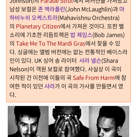
Johnson)
의
Parade Strut
에서 퍼커션을 가져왔고
남성 보컬은
존 맥라플린
(John McLaughlin)
과
마
하비누쉬 오케스트라
(Mahavishnu Orchestra)
의
Planetary Citizen
에서 가져온 것이다
.
또한 벨
소리에 기초한 리듬트랙은
밥 제임스
(Bob James)
의
Take Me To The Mardi Gras
에서 찾을 수 있
다
.
싱글에는 앨범 버전에는 없는 전통적인 베이스라
인이 있다
. UK 싱어 송 라이터
샤라 넬슨
(Shara
Nelson)
이 객원 보컬로 참여했다. 사실상 이 곡이
시작된 건 이전에 이들의 곡
Safe From Harm
에 참
여한 적이 있던
샤라
가 이 곡의 가사를 만들면서 였
다.