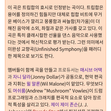
이 곡은 트립합의 효시로 인정받는 곡이다
.
트립합은
용어를 정의하긴 힘들지만 대체로 힙합 비트에 무거
운 베이스가 깔리고 몽롱함과 싸늘함
(
차가움
)
이 더
해진 음악에 소외
,
좌절과 같은 가사를 갖고 있다
.
이
곡은 특히 클래시컬한 선율을 댄스 음악으로 사용했
다는 것에서 혁신적으로 평가 받는다
.
그런 의미에서
미완성 교향곡
(Unfinished Symphony)을
패러디
한 제목으로 보기도 한다
.
멤버들이 함께 곡을 만들고
프로듀서는
매시브 어택
과
자니 달라
(Jonny Dollar)가 공동으로,
현악 편곡
과 지휘는
윌 말론
(Wil Malone)
이 맡았다
. 무엇보다
도
머쉬룸
(Andrew "Mushroom" Vowles)이
드럼
프로그래밍과 스크래치를 편곡적 요소로 담아 장르
적 특성을 살리고 있다
.
제이 제이 존슨
(J. J.