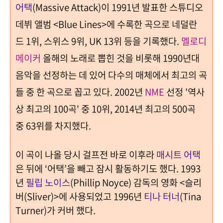
어택
(Massive Attack)
이
1991
년 발표한 스튜디오
데뷔 앨범
<Blue Lines>
에 수록한 곡으로 네덜란
드
1
위
,
스위스
9
위
, UK
13
위 등을 기록했다.
멜로디
메이커
올해의 노래로 뽑힌 것을 비롯해 19
90
년대
음악을 선정하는 데 있어 다수의 매체에서 최고의 곡
들 중 한 곡으로 꼽고 있다.
2002
년
NME
선정 '역사
상 최고의
100
곡' 중
10
위
, 2014
년 최고의
500
곡
중
63
위를 차지했다
.
이 곡이 나올 당시 걸프전 바로 이후라
매시트 어택
은 뒤에
‘
어택
’
을 빼고 잠시 활동하기도 했다
. 1993
년
필립 노이스
(Phillip Noyce)
감독의 영화
<
슬리
버
(Sliver)>
에 사용되었고
1996
년
티나 터너
(Tina
Turner)
가 커버 했다
.