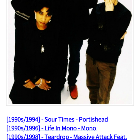
[1990s/1994] - Sour Times - Portishead
[
1990s/1996] - Life In Mono - Mono
[1990s/1998] - Teardrop - Massive Attack Feat.