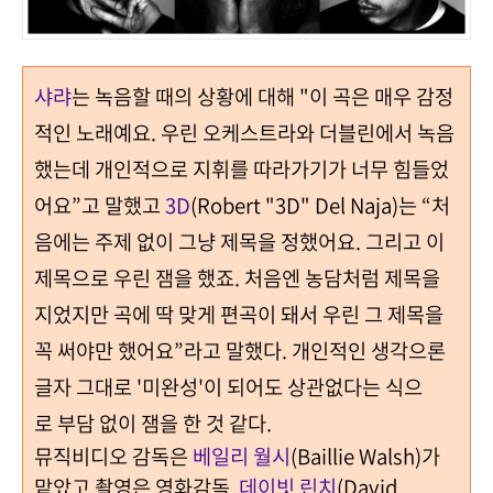
샤랴
는 녹음할 때의 상황에 대해 "이 곡은
매우 감정
적인 노래예요.
우린 오케스트라와 더블린에서 녹음
했는데
개인적으로 지휘를 따라가기가 너무 힘들었
어요
”
고 말했고
3D
(Robert "3D" Del Naja)
는
“처
음에는
주제 없이 그냥 제목을 정했어요
.
그리고 이
제목으로 우린 잼을 했죠
.
처음엔 농담처럼 제목을
지었지만 곡에 딱 맞게 편곡이 돼서 우린 그 제목을
꼭 써야만 했어요
”라
고 말했다
. 개인적인 생각으론
글자 그대로 '미완성'이 되어도 상관없다는 식으
로 부담 없이 잼을 한 것 같다.
뮤직비디오 감독은
베일리 월시
(Baillie Walsh)
가
맡았고
촬영은 영화감독
데이빗 린치
(David