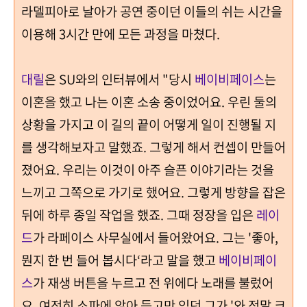
라델피아로 날아가 공연 중이던 이들의 쉬는 시간을
이용해
3
시간 만에 모든 과정을 마쳤다
.
대릴
은
SU
와의 인터뷰에서
"
당시
베이비페이스
는
이혼을 했고 나는 이혼 소송 중이었어요
.
우린 둘의
상황을 가지고 이 길의 끝이 어떻게 일이 진행될 지
를 생각해보자고 말했죠
.
그렇게 해서 컨셉이 만들어
졌어요
.
우리는 이것이 아주 슬픈 이야기라는 것을
느끼고 그쪽으로 가기로 했어요
.
그렇게 방향을 잡은
뒤에
하루 종일 작업을 했죠
.
그때 정장을 입은
레이
드
가 라페이스 사무실에서 들어왔어요
.
그는
'
좋아
,
뭔지 한 번 들어 봅시다
‘
라고 말을 했고
베이비페이
스
가 재생 버튼을 누르고 전 위에다 노래를 불렀어
요
.
여전히 소파에 앉아 듣고만 있던
그가
'
와 정말 크