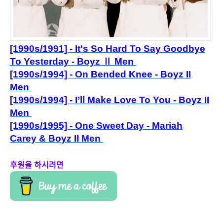
[1990
s/1991] - It's So Hard To Say Goodbye
To Yesterday - Boyz Ⅱ Men
[1990s/1994] - On Bended Knee - Boyz II
Men
[1990s/1994] - I’ll Make Love To You - Boyz II
Men
[1990s/1995] - One Sw
eet Day - Mariah
Carey & Boyz II Men
후원을 하시려면