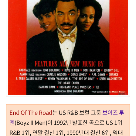
End Of The Road
는
US R&B
보컬 그룹
보이즈 투
멘
(Boyz II Men)
이
1992
년 발표한 곡으로
US 1
위
R&B 1
위
,
연말 결산
1
위
, 1990
년대 결산
6
위
,
역대