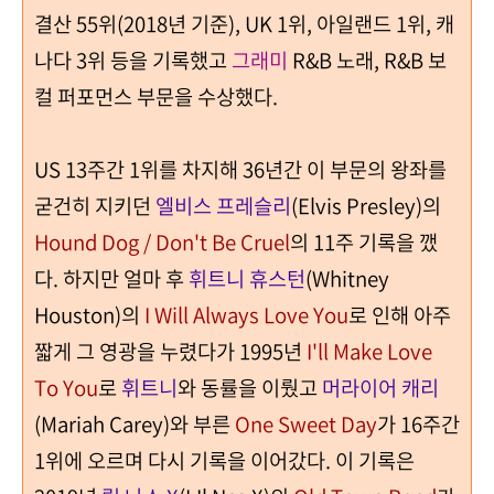
결산
55
위
(2018
년 기준
), UK 1
위
,
아일랜드
1
위
,
캐
나다
3
위 등을 기록했고
그래미
R&B
노래
, R&B
보
컬 퍼포먼스 부문을 수상했다
.
US 13
주간
1
위를 차지해
36
년간 이 부문의 왕좌를
굳건히 지키던
엘비스 프레슬리
(Elvis Presley)
의
Hound Dog / Don't Be Cruel
의
11
주 기록을 깼
다
.
하지만 얼마 후
휘트니 휴스턴
(Whitney
Houston)
의
I Will Always Love You
로 인해 아주
짧게 그 영광을 누렸다가
1995
년
I'll Make Love
To You
로
휘트니
와 동률을 이뤘고
머라이어 캐리
(Mariah Carey)
와 부른
One Sweet Day
가
16
주간
1
위에 오르며 다시 기록을 이어갔다
.
이 기록은