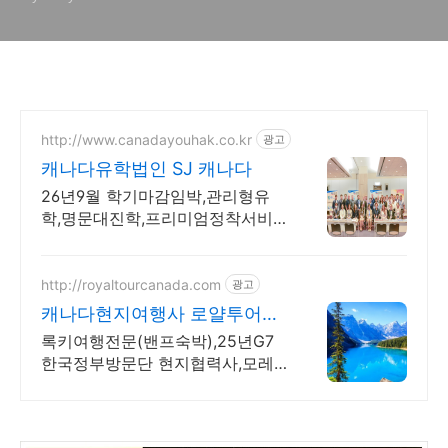
http://www.canadayouhak.co.kr
광고
캐나다유학법인 SJ 캐나다
26년9월 학기마감임박,관리형유
학,명문대진학,프리미엄정착서비
스,캐나다8개직영센터 직영홈스테
이, 유학준비특강반, 국제사립학교,
자녀무상, 보딩스쿨
http://royaltourcanada.com
광고
캐나다현지여행사 로얄투어
25년G7 한국방문단 협력사
록키여행전문(밴프숙박),25년G7
한국정부방문단 현지협력사,모레
인호수입장 허가보유