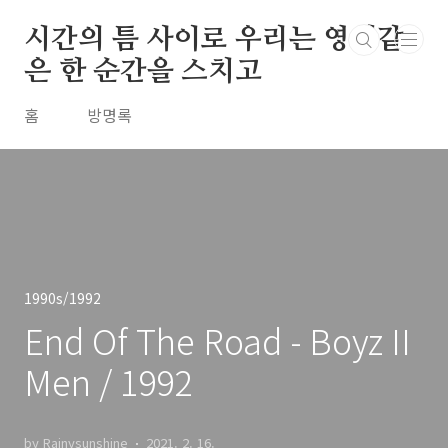
본문 바로가기
시간의 틈 사이로 우리는 영원같
은 한 순간을 스치고
홈
방명록
1990s/1992
End Of The Road - Boyz II
Men / 1992
by Rainysunshine
2021. 2. 16.