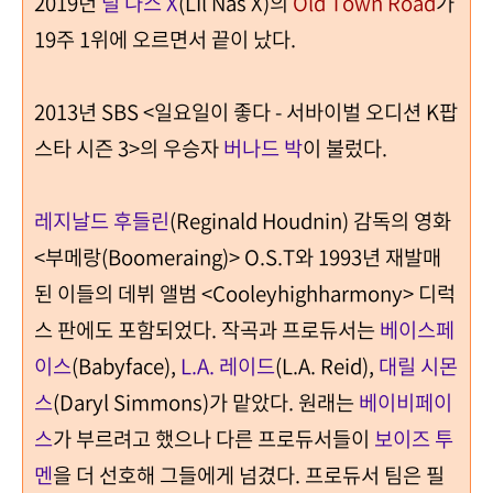
2019
년
릴 나스
X
(LIl Nas X)
의
Old Town Road
가
19
주
1
위에 오르면서 끝이 났다
.
2013
년
SBS <
일요일이 좋다
-
서바이벌 오디션
K
팝
스타 시즌
3>
의 우승자
버나드 박
이 불렀다
.
레지날드 후들린
(Reginald Houdnin)
감독의 영화
<
부메랑
(Boomeraing)> O.S.T
와
1993
년 재발매
된 이들의 데뷔 앨범
<Cooleyhighharmony>
디럭
스 판에도 포함되었다
.
작곡과 프로듀서는
베이스페
이스
(Babyface),
L.A.
레이드
(L.A. Reid),
대릴 시몬
스
(Daryl Simmons)
가 맡았다
.
원래는
베이비페이
스
가 부르려고 했으나 다른 프로듀서들이
보이즈 투
멘
을 더 선호해 그들에게 넘겼다
.
프로듀서 팀은 필