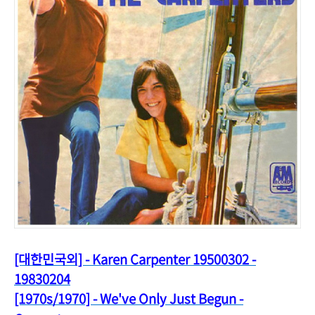
[대한민국외] - Karen Carpenter 19500302 -
19830204
[1970s/1970] - We've Only Just Begun -