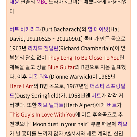
대윤
연출의
MBC
드라마 <그녀는 예뻤다>에 사용되었
다.
버트 바카라크
(Burt Bacharach)
와
할 데이빗
(Hal
David, 19210525 ~ 20120901)
콤비가 만든 곡으로
1963
년
리처드 챔벌린
(Richard Chamberlain)
이 앞
부분의 괄호 없이
They Long To Be Close To You
란
제목을 달고
싱글
Blue Guitar
의
B
면으로 처음 발표했
다
.
이후
디온 워익
(Dionne Warwick)
이
1965
년
Here I Am
의
B
면 곡으로
, 1967
년엔
더스티 스프링필
드
(Dusty Springfield)
가
, 1968
년엔
버트
가 각각 커
버했다
.
또한
허브 앨퍼트
(Herb Alpert)
에게
버트
가
This Guy's In Love With You
에 이은 후속곡으로 추
천했으나
"Moon dust in your hair"
부분 때문에
허브
가 별 흥미를 느끼지 않자
A&M
사와 새로 계약한 신인