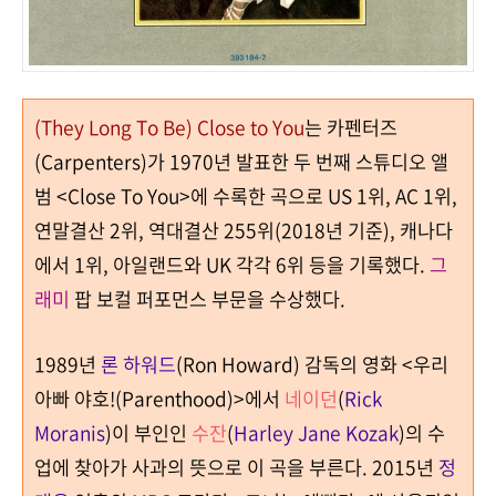
(They Long To Be) Close to You
는
카펜터즈
(Carpenters)가
1970
년 발표한 두 번째 스튜디오 앨
범 <Close To You>에 수록한 곡으로 US 1위, AC 1위,
연말결산 2위, 역대결산 255위(2018년 기준), 캐나다
에서
1
위
, 아일랜드와 UK
각각
6
위 등을 기록했다.
그
래미
팝 보컬 퍼포먼스 부문을 수상했다
.
1989
년
론 하워드
(Ron Howard)
감독의 영화
<
우리
아빠 야호
!(Parenthood)>
에서
네이던
(
Rick
Moranis
)
이 부인인
수잔
(
Harley Jane Kozak
)
의 수
업에 찾아가 사과의 뜻으로 이 곡을 부른다
. 2015년
정