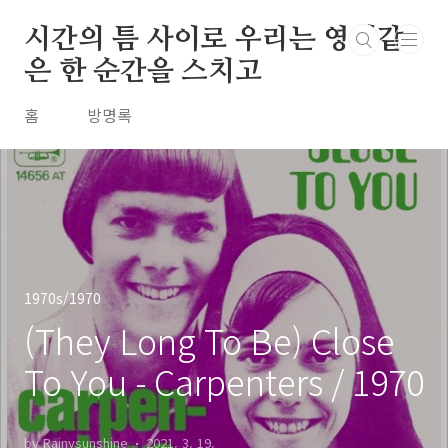
본문 바로가기
시간의 틈 사이로 우리는 영원같
은 한 순간을 스치고
홈
방명록
1970s/1970
(They Long To Be) Close
To You - Carpenters / 1970
by Rainysunshine
2021. 3. 19.