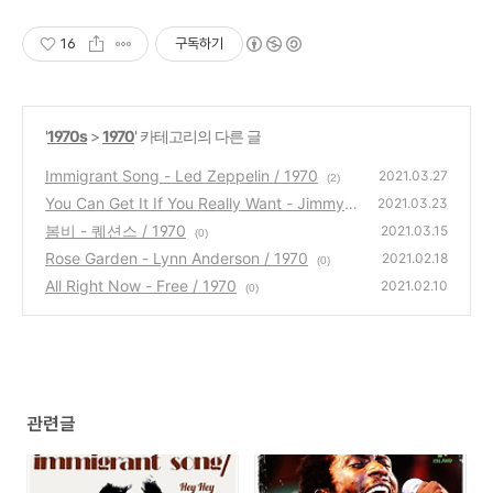
16
구독하기
'
1970s
>
1970
' 카테고리의 다른 글
Immigrant Song - Led Zeppelin / 1970
2021.03.27
(2)
You Can Get It If You Really Want - Jimmy C
2021.03.23
liff / 1970
봄비 - 퀘션스 / 1970
(0)
2021.03.15
(0)
Rose Garden - Lynn Anderson / 1970
2021.02.18
(0)
All Right Now - Free / 1970
2021.02.10
(0)
관련글