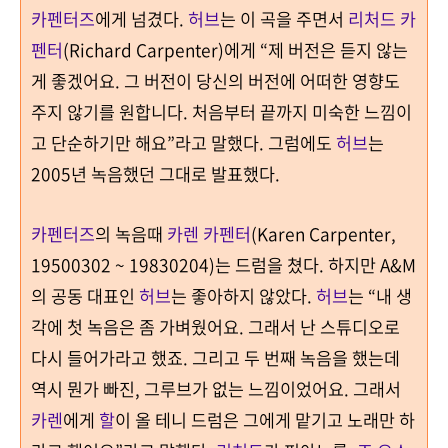
카펜터즈
에게 넘겼다
.
허브
는 이 곡을 주면서
리처드 카
펜터
(Richard Carpenter)
에게
“제 버전은
듣지 않는
게 좋겠어요
. 그
버전이 당신의 버전에 어떠한 영향도
주지 않기를 원합니다
.
처음부터 끝까지 미숙한 느낌이
고 단순하기만 해요
”
라고 말했다
. 그럼에도
허브
는
2005년 녹음했던 그대로
발표했다
.
카펜터즈
의 녹음때
카렌 카펜터
(Karen Carpenter,
19500302 ~ 19830204)
는 드럼을 쳤다
.
하지만 A&M
의 공동 대표인
허브
는 좋아하지 않았다
.
허브
는
“
내 생
각에 첫 녹음은 좀 가벼웠어요
.
그래서 난 스튜디오로
다시 들어가라고 했죠
.
그리고 두 번째 녹음을 했는데
역시 뭔가 빠진
,
그루브가 없는 느낌이었어요
.
그래서
카렌
에게
할
이 올 테니 드럼은 그에게 맡기고 노래만 하