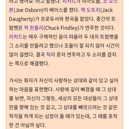
라고 했어요
”
라고 말했다
.
리처드
가 피아노를
,
조 오스
본
(Joe Osborn)
이 베이스를 쳤다
.
잭 도트리
(Jack
Daugherty)
가 프로듀서와 편곡을 맡았다.
중간의 트
럼펫은
척 핀들리
(Chuck Findley)
가 연주한 것이다
.
리처드
는 매우 구체적인 음이 떠올라 두 대의 트럼펫을
그 소리를 만들려고 했으나 조율이 잘 되지 않아 시간이
많이 걸렸다
.
결국
척
이 혼자 연주하고 두 소리를 겹치
는 쪽으로 해결했다
.
가사는 화자가 자신이 사랑하는 상대와 같이 있고 싶어
하는 마음을 표현했다. 사랑에 깊이 빠졌을 때 그 상대
를 보면, 자신이 그렇듯, 세상의 모든
대상들이 그 상대
만을 향해 있는 것 같고, 그 상대를 빼앗으려는 것 같은
착각을 하게 되는 심정이 들 때가 있는데, 그 때를 포착
한 건 아닐까 싶다.