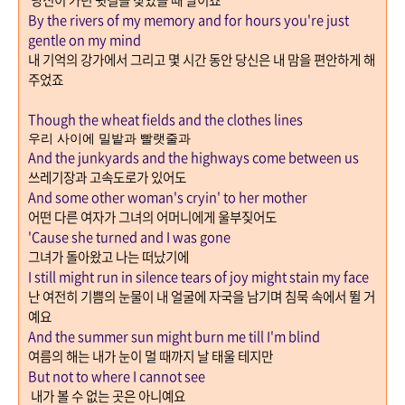
당신이 가던 뒷길을 찾았을 때 말이죠
By the rivers of my memory and for hours you're just
gentle on my mind
내 기억의 강가에서 그리고 몇 시간 동안 당신은 내 맘을 편안하게 해
주었죠
Though the wheat fields and the clothes lines
우리 사이에 밀밭과 빨랫줄과
And the junkyards and the highways come between us
쓰레기장과 고속도로가 있어도
And some other woman's cryin' to her mother
어떤 다른 여자가 그녀의 어머니에게 울부짖어도
'Cause she turned and I was gone
그녀가 돌아왔고 나는 떠났기에
I still might run in silence tears of joy might stain my face
난 여전히 기쁨의 눈물이 내 얼굴에 자국을 남기며 침묵 속에서 뛸 거
예요
And the summer sun might burn me till I'm blind
여름의 해는 내가 눈이 멀 때까지 날 태울 테지만
But not to where I cannot see
내가 볼 수 없는 곳은 아니예요