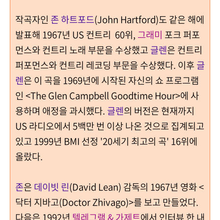
작곡자인
존 하트포드
(John Hartford)도 같은 해에
발표해 1967년 US 컨트리 60위,
그래미
포크 퍼포
먼스와 컨트리 노래 부문을 수상했고
글렌
은 컨트리
퍼포먼스와 컨트리 레코딩 부문을 수상했다. 이후
글
렌
은 이 곡을 1969년에 시작된 자신의 쇼 프로그램
인 <The Glen Campbell Goodtime Hour>에 사
용하며 애정을 과시했다.
글렌
의 버전은 현재까지
US 라디오에서 5백만 번 이상 나온 것으로 집계되고
있고 1999년 BMI 선정 '20세기 최고의 곡' 16위에
올랐다.
존
은
데이빗 린
(David Lean) 감독의 1967년 영화 <
닥터 지바고(Doctor Zhivago)>를 보고 만들었다.
다음은 1992년
텔레그램 & 가제트
에서 인터뷰 한 내