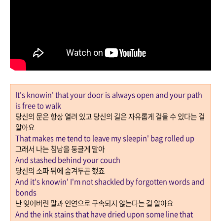
It's knowin' that your door is always open and your path
is free to walk
당신의 문은 항상 열려 있고 당신의 길은 자유롭게 걸을 수 있다는 걸
알아요
That makes me tend to leave my sleepin' bag rolled up
그래서 나는 침낭을 둥글게 말아
And stashed behind your couch
당신의 소파 뒤에 숨겨두곤 했죠
And it's knowin' I'm not shackled by forgotten words and
bonds
난 잊어버린 말과 인연으로 구속되지 않는다는 걸 알아요
And the ink stains that have dried upon some line that