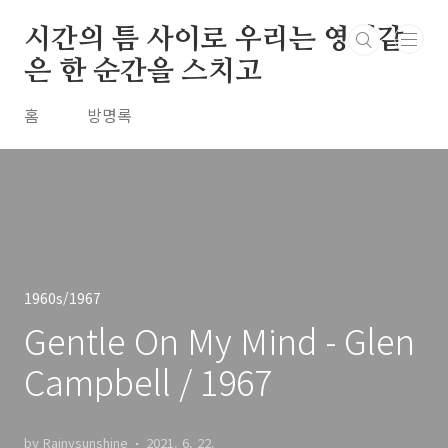
본문 바로가기
시간의 틈 사이로 우리는 영원같
은 한 순간을 스치고
홈
방명록
1960s/1967
Gentle On My Mind - Glen
Campbell / 1967
by Rainysunshine
2021. 6. 22.