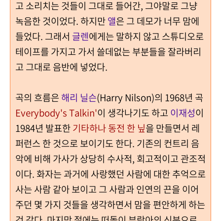
고 소리치는 것들이 그대로 들어간, 그야말로 그냥
녹음한 것이었다. 하지만
앨
은 그 데모가 너무 맘에
들었다. 그래서
글렌
에게는 말하지 않고 스튜디오로
테이프를 가지고 가서 쓸데없는 부분들을 잘라버리
고 그대로 음반에 넣었다.
곡의 흐름은
해리 닐슨
(Harry Nilson)의 1968년 곡
Everybody's Talkin'
이 생각나기도 하고
이재성
이
1984년 발표한
기타하나 동전 한 닢
을 만들면서 레
퍼런스 한 것으로 보이기도 한다.
기존의 컨트리 음
악에 비해 가사가 상당히 수사적, 회고적이고 관조적
이다. 화자는 과거에 사랑했던 사람에 대한 추억으로
사는 사람 같아 보이고 그 사람과 인연의 끈을 이어
주던 몇 가지 것들을 생각하면서 맘을 편안하게 하는
것 같다. 마지막 절에는 떠돌이 부랑아의 신분으로