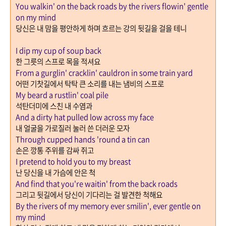
You walkin' on the back roads by the rivers flowin' gentle
on my mind
당신은 내 맘을 평안하게 하며 흐르는 강의 뒷길을 걸을 테니
I dip my cup of soup back
한 그릇의 스프로 목을 적셔요
From a gurglin' cracklin' cauldron in some train yard
어떤 기찻길에서 탁탁 큰 소리를 내는 냄비의 스프로
My beard a rustlin' coal pile
석탄더미에 스친 내 수염과
And a dirty hat pulled low across my face
내 얼굴을 가로질러 눌러 쓴 더러운 모자
Through cupped hands 'round a tin can
손은 깡통 주위를 감싸 쥐고
I pretend to hold you to my breast
난 당신을 내 가슴에 안은 척
And find that you're waitin' from the back roads
그리고 뒷길에서 당신이 기다리는 걸 발견한 척해요
By the rivers of my memory ever smilin', ever gentle on
my mind