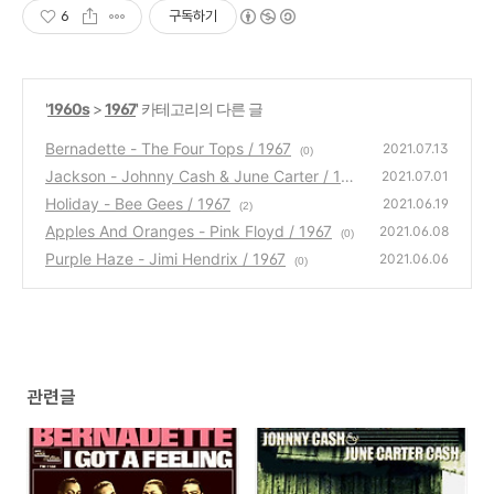
6
구독하기
'
1960s
>
1967
' 카테고리의 다른 글
Bernadette - The Four Tops / 1967
2021.07.13
(0)
Jackson - Johnny Cash & June Carter / 196
2021.07.01
7
Holiday - Bee Gees / 1967
(0)
2021.06.19
(2)
Apples And Oranges - Pink Floyd / 1967
2021.06.08
(0)
Purple Haze - Jimi Hendrix / 1967
2021.06.06
(0)
관련글