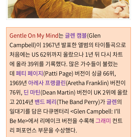
Gentle On My Mind
는
글렌 캠블
(Glen
Campbell)이 1967년 발표한 앨범의 타이틀곡으로
처음에는 US 62위까지 올랐으나 1년 뒤 다시 차트
에 올라 39위를 기록했다. 많은 가수들이 불렀는
데
페티 페이지
(Patti Page) 버전이 싱글 66위,
1969년
아레사 프랭클린
(Aretha Franklin) 버전이
76위,
딘 마틴
(Dean Martin) 버전이 UK 2위에 올랐
고 2014년
밴드 페리
(The Band Perry)가
글렌
의
일대기를 담은 다큐멘터리 <Glen Campbell: I'll
Be Me>에서 리메이크 버전을 수록해
그래미
컨트
리 퍼포먼스 부문을 수상했다.