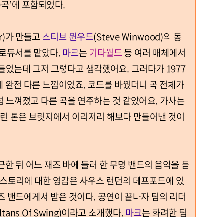
0곡’에 포함되었다.
ler)가 만들고
스티브 윈우드
(Steve Winwood)의 동
가 프로듀서를 맡았다.
마크
는
기타월드
등 여러 매체에서
들었는데 그저 그렇다고 생각했어요. 그러다가 1977
 완전 다른 느낌이었죠. 코드를 바꿨더니 곡 전체가
럼 느껴졌고 다른 곡을 연주하는 것 같았어요. 가사는
클린 톤은 브릿지에서 이리저리 해보다 만들어낸 것이
근한 뒤 어느 재즈 바에 들러 한 무명 밴드의 음악을 듣
 스토리에 대한 영감은 사우스 런던의 데프포드에 있
즈 밴드에게서 받은 것이다. 공연이 끝나자 팀의 리더
ultans Of Swing)이라고 소개했다.
마크
는 화려한 팀