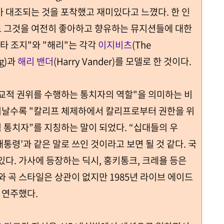
 대조되는 것을 포착했고 재미있다고 느꼈다. 한 인
 그것을 여전히 좋아하고 향유하는 뮤지션들에 대한
타 조지"와 "해리"는 각각
이지비츠
(The
ng)과
해리 밴더
(Harry Vander)를 모델로 한 것이다.
교적 권위를 수행하는 통치자의 역할"을 의미하는 비
지날수록 "칼리프 체제하에서 칼리프로부터 권한을 위
 통치자”를 지칭하는 말이 되었다. “십대들의 우
대통령’과 같은 말로 쓰인 것이라고 보면 될 것 같다. 국
있다. 가사에 등장하는 딕시, 홍키통크, 크레욜 등은
와 곡 스타일은 상관이 없지만 1985년 라이브 에이드
 연주했다.