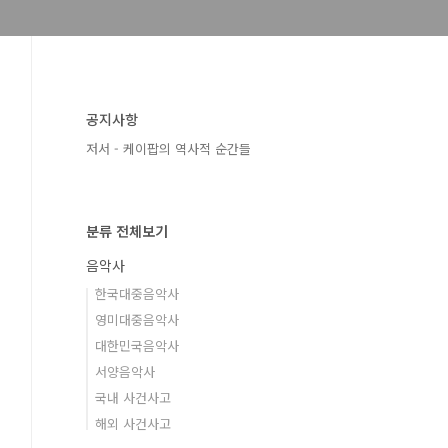
공지사항
저서 - 케이팝의 역사적 순간들
분류 전체보기
음악사
한국대중음악사
영미대중음악사
대한민국음악사
서양음악사
국내 사건사고
해외 사건사고