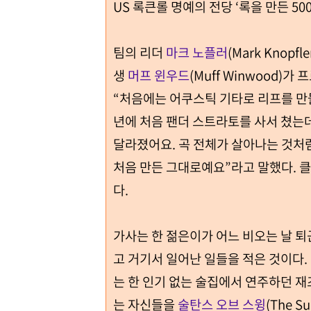
US 록큰롤 명예의 전당 ‘록을 만든 50
팀의 리더
마크 노플러
(Mark Knopf
생
머프 윈우드
(Muff Winwood)
“처음에는 어쿠스틱 기타로 리프를 만
년에 처음 팬더 스트라토를 사서 쳤는데
달라졌어요. 곡 전체가 살아나는 것처
처음 만든 그대로예요”라고 말했다. 
다.
가사는 한 젊은이가 어느 비오는 날 퇴
고 거기서 일어난 일들을 적은 것이다.
는 한 인기 없는 술집에서 연주하던 재
는 자신들을
술탄스 오브 스윙
(The S