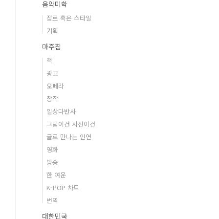
음악미학
장르 혹은 스타일
기획
마주침
책
광고
오페라
창작
일상다반사
그림이건 사진이건
글로 만나는 인연
영화
방송
한 여운
K-POP 차트
번역
대한민국