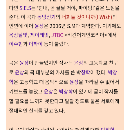
다면
S.E.S
는
‘
힘내
,
곧 끝날 거야
,
파이팅
!’
같은 느낌을
준다
.
이 곡과
동방신기
의
너희들 것이니까
(I Wish)
의
인연에 이어
윤상
은
2006
년
S.M
과 계약한다
. 이외에도
옥상달빛
,
제이레빗
,
JTBC
<비긴어게인코리아>에서
이수현
과
이하이
등이 불렀다.
곡은
윤상
이 만들었지만 작사는
윤상
의 고등학교 친구
로
윤상
의 곡 대부분의 가사를 쓴 박
창학
이 했다
.
박창
학
은 고등학교 때 음악적으로
윤상
을 따라갈 수 없어서
키보드를 놓았고
윤상
은
박창학
이 있기에 굳이 작사를
할 필요를 느끼지 못한다고 말할 정도로 둘은 서로에게
절대적인 신뢰를 갖고 있다
.
이 곡이 자살과 관련된 곡이라는 해석에 대해
박창학