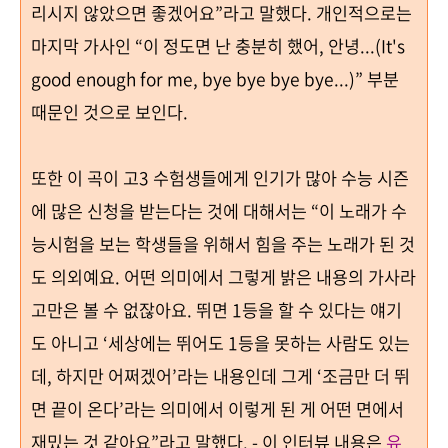
리시지 않았으면 좋겠어요
”라고 말했다.
개인적으로는
마지막 가사인
“
이 정도면 난 충분히 했어
,
안녕
...(It's
good enough for me, bye bye bye bye...)”
부분
때문인 것으로 보인다
.
또한 이 곡이 고
3
수험생들에게 인기가 많아 수능 시즌
에 많은 신청을 받는다는 것에 대해서는
“
이 노래가 수
능시험을 보는 학생들을 위해서 힘을 주는 노래가 된 것
도 의외예요
.
어떤 의미에서 그렇게 밝은 내용의 가사라
고만은 볼 수 없잖아요
.
뛰면
1
등을 할 수 있다는 얘기
도 아니고
‘
세상에는 뛰어도
1
등을 못하는 사람도 있는
데
,
하지만 어쩌겠어
’
라는 내용인데 그게
‘
조금만 더 뛰
면 끝이 온다
’
라는 의미에서 이렇게 된 게 어떤 면에서
재밌는 것 같아요
”
라고 말했다
. - 이 인터뷰 내용은
유