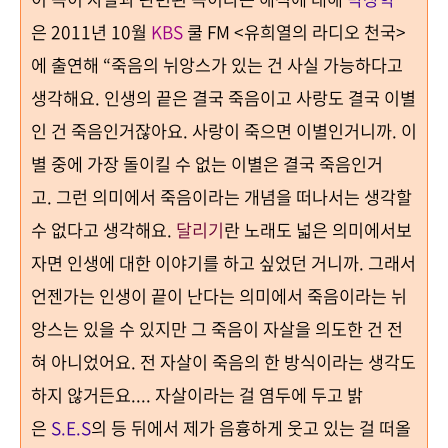
은
2011
년
10
월
KBS
쿨
FM <
유희열의 라디오 천국
>
에 출연해
“
죽음의 뉘앙스가 있는 건 사실 가능하다고
생각해요
.
인생의 끝은 결국 죽음이고 사랑도 결국 이별
인 건 죽음인거잖아요
.
사랑이 죽으면 이별인거니까
.
이
별 중에 가장 돌이킬 수 없는 이별은 결국 죽음인거
고
.
그런 의미에서 죽음이라는 개념을 떠나서는 생각할
수 없다고 생각해요
.
달리기
란 노래도 넓은 의미에서보
자면 인생에 대한 이야기를 하고 싶었던 거니까
.
그래서
언젠가는 인생이 끝이 난다는 의미에서 죽음이라는 뉘
앙스는 있을 수 있지만 그 죽음이 자살을 의도한 건 전
혀 아니었어요
.
전 자살이 죽음의 한 방식이라는 생각도
하지 않거든요
....
자살이라는 걸 염두에 두고 밝
은
S.E.S
의 등 뒤에서 제가 음흉하게 웃고 있는 걸 떠올