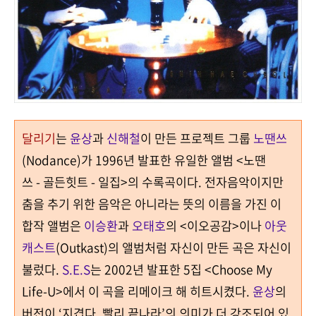
달리기
는
윤상
과
신해철
이 만든 프로젝트 그룹
노땐쓰
(Nodance)
가
1996
년 발표한 유일한 앨범
<
노땐
쓰
-
골든힛트
-
일집
>
의 수록곡이다
.
전자음악이지만
춤을 추기 위한 음악은 아니라는 뜻의 이름을 가진 이
합작 앨범은
이승환
과
오태호
의
<
이오공감>
이나
아웃
캐스트
(Outkast)의 앨범처럼 자신이 만든 곡은 자신이
불렀다
.
S.E.S
는
2002
년 발표한
5
집
<Choose My
Life-U>
에서 이 곡을 리메이크 해 히트시켰다
.
윤상
의
버전이
‘
지겹다
,
빨리 끝나라
’
의 의미가 더 강조되어 있