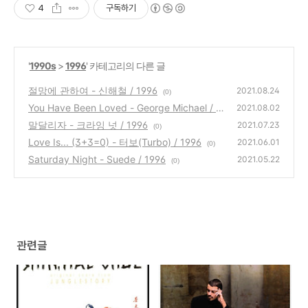
4
구독하기
'
1990s
>
1996
' 카테고리의 다른 글
절망에 관하여 - 신해철 / 1996
2021.08.24
(0)
You Have Been Loved - George Michael / 1
2021.08.02
996
말달리자 - 크라잉 넛 / 1996
(0)
2021.07.23
(0)
Love Is... (3+3=0) - 터보(Turbo) / 1996
2021.06.01
(0)
Saturday Night - Suede / 1996
2021.05.22
(0)
관련글