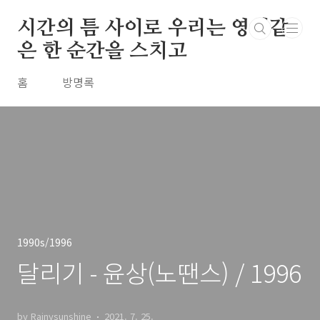
본문 바로가기
시간의 틈 사이로 우리는 영원같
은 한 순간을 스치고
홈
방명록
1990s/1996
달리기 - 윤상(노땐스) / 1996
by Rainysunshine
2021. 7. 25.