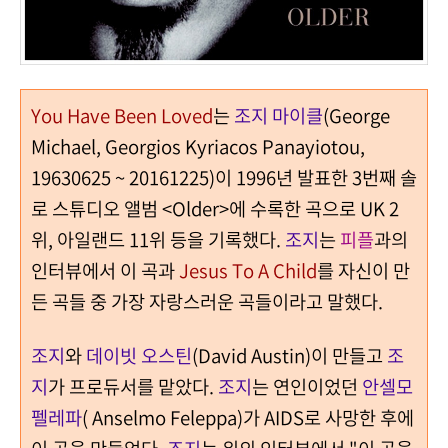
You Have Been Loved
는
조지 마이클
(George
Michael, Georgios Kyriacos Panayiotou,
19630625 ~ 20161225)이 1996년 발표한 3번째 솔
로 스튜디오 앨범 <Older>에 수록한 곡으로 UK 2
위, 아일랜드 11위 등을 기록했다.
조지
는
피플
과의
인터뷰에서 이 곡과
Jesus To A Child
를 자신이 만
든 곡들 중 가장 자랑스러운 곡들이라고 말했다.
조지
와
데이빗 오스틴
(David Austin)이 만들고
조
지
가 프로듀서를 맡았다.
조지
는 연인이었던
안셀모
펠레파
( Anselmo Feleppa)가 AIDS로 사망한 후에