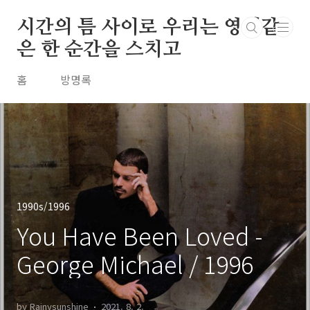
본문 바로가기
시간의 틈 사이로 우리는 영원같
은 한 순간을 스치고
홈
방명록
1990s/1996
You Have Been Loved -
George Michael / 1996
by Rainysunshine
2021. 8. 2.