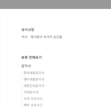
공지사항
저서 - 케이팝의 역사적 순간들
분류 전체보기
음악사
한국대중음악사
영미대중음악사
대한민국음악사
서양음악사
국내 사건사고
해외 사건사고