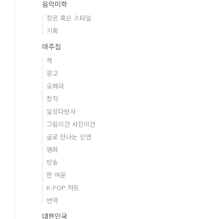
음악미학
장르 혹은 스타일
기획
마주침
책
광고
오페라
창작
일상다반사
그림이건 사진이건
글로 만나는 인연
영화
방송
한 여운
K-POP 차트
번역
대한민국