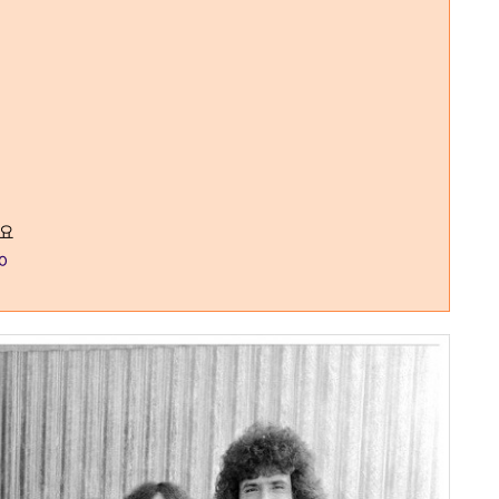
어요
no