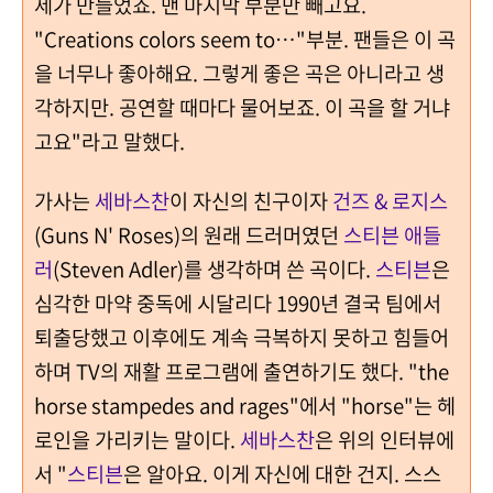
제가 만들었죠. 맨 마지막 부분만 빼고요.
"
Creations colors seem to…"부분. 팬들은 이 곡
을 너무나 좋아해요. 그렇게 좋은 곡은 아니라고 생
각하지만. 공연할 때마다 물어보죠. 이 곡을 할 거냐
고요"라고 말했다.
가사는
세바스찬
이 자신의 친구이자
건즈 & 로지스
(Guns N' Roses)의 원래 드러머였던
스티븐 애들
러
(Steven Adler)를 생각하며 쓴 곡이다.
스티븐
은
심각한 마약 중독에 시달리다 1990년 결국 팀에서
퇴출당했고 이후에도 계속 극복하지 못하고 힘들어
하며 TV의 재활 프로그램에 출연하기도 했다. "the
horse stampedes and rages"에서 "horse"는 헤
로인을 가리키는 말이다.
세바스찬
은 위의 인터뷰에
서 "
스티븐
은 알아요. 이게 자신에 대한 건지. 스스