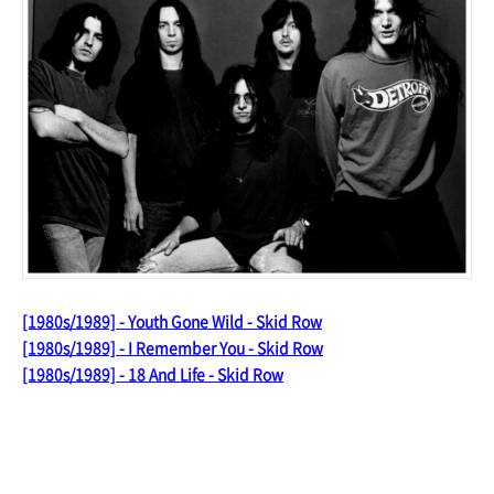
[1980s/1989] - Youth Gone Wild - Skid Row
[1980s/1989] - I Remember You - Skid Row
[1980s/1989] - 18 And Life - Skid Row