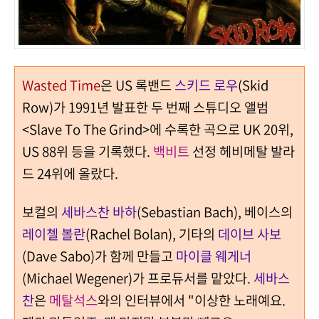
Wasted Time
은 US 록밴드
스키드 로우
(Skid
Row)가 1991년 발표한 두 번째 스튜디오 앨범
<Slave To The Grind>에 수록한 곡으로 UK 20위,
US 88위 등을 기록했다.
백비트
선정 헤비메탈 발라
드 24위에 올랐다.
보컬의
세바스찬 바하
(Sebastian Bach), 베이스의
레이첼 볼란
(Rachel Bolan), 기타의
데이브 사보
(Dave Sabo)가 함께 만들고
마이클 웨게너
(Michael Wegener)가 프로듀서를 맡았다.
세바스
찬
은
메탈석스
와의 인터뷰에서 "이상한 노래예요.