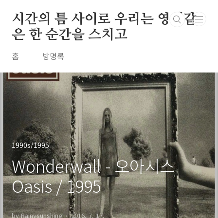
본문 바로가기
시간의 틈 사이로 우리는 영원같
은 한 순간을 스치고
홈
방명록
1990s/1995
Wonderwall - 오아시스
Oasis / 1995
by Rainysunshine
2016. 7. 17.