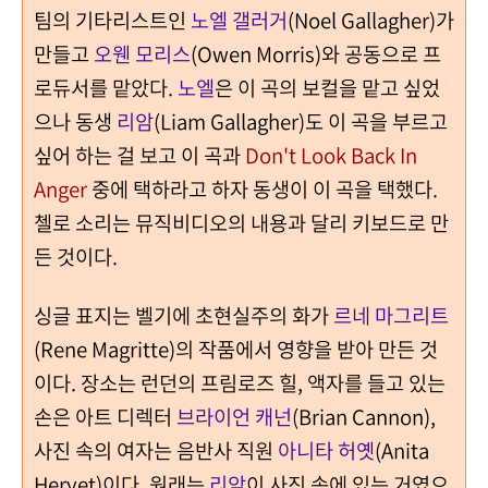
팀의 기타리스트인
노엘 갤러거
(Noel Gallagher)가
만들고
오웬 모리스
(Owen Morris)와 공동으로 프
로듀서를 맡았다.
노엘
은 이 곡의 보컬을 맡고 싶었
으나 동생
리암
(Liam Gallagher)도 이 곡을 부르고
싶어 하는 걸 보고 이 곡과
Don't Look Back In
Anger
중에 택하라고 하자 동생이 이 곡을 택했다.
첼로 소리는 뮤직비디오의 내용과 달리 키보드로 만
든 것이다.
싱글 표지는 벨기에 초현실주의 화가
르네 마그리트
(Rene Magritte)의 작품에서 영향을 받아 만든 것
이다. 장소는 런던의 프림로즈 힐, 액자를 들고 있는
손은 아트 디렉터
브라이언 캐넌
(Brian Cannon),
사진 속의 여자는 음반사 직원
아니타 허옛
(Anita
Heryet)이다. 원래는
리암
이 사진 속에 있는 거였으