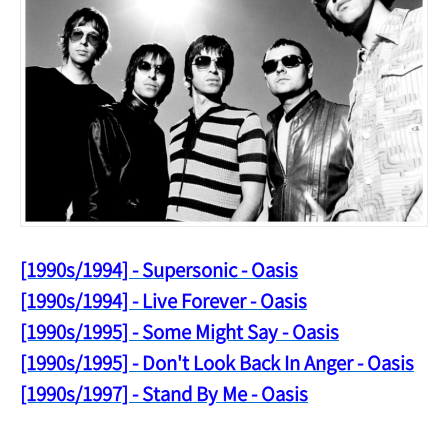
[199
0s/1994] - Supersonic - Oasis
[1990s/1994] - Live Forever - Oasis
[1990s/1995] - Some Might Say - Oasis
[1990s/1995] - Don't L
ook B
ack In Anger - Oasis
[1990s/1997] - Stand By Me - Oasis