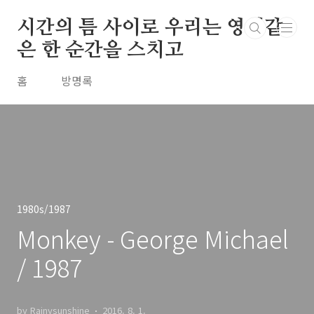
본문 바로가기
시간의 틈 사이로 우리는 영원같
은 한 순간을 스치고
홈
방명록
1980s/1987
Monkey - George Michael
/ 1987
by Rainysunshine
2016. 8. 1.