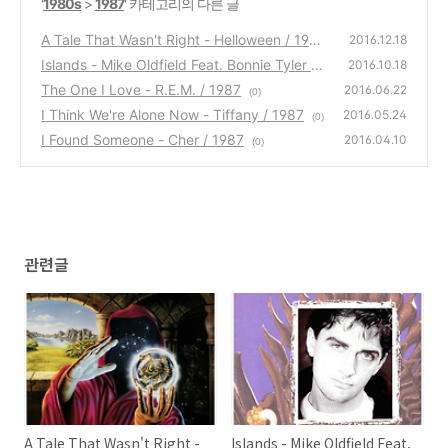
'
1980s
>
1987
' 카테고리의 다른 글
A Tale That Wasn't Right - Helloween / 1987
2016.12.18
Islands - Mike Oldfield Feat. Bonnie Tyler / 1
(2)
2016.10.18
987
The One I Love - R.E.M. / 1987
(0)
2016.06.22
(0)
I Think We're Alone Now - Tiffany / 1987
2016.05.24
(0)
I Found Someone - Cher / 1987
2016.04.10
(0)
관련글
A Tale That Wasn't Right -
Islands - Mike Oldfield Feat.