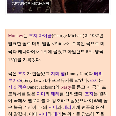
Monkey
는
조지 마이클
(George Michael)
이
1987
년
발표한 솔로 데뷔 앨범
<Faith>
에 수록된 곡으로 미
국과 캐나다에서
1
위에 올랐고 아일랜드
8
위
,
영국
13
위를 기록했다
.
곡은
조지
가 만들었고
지미 잼
(Jimmy Jam)
과
테리
루이스
(Terry Lewis)
가 프로듀서를 맡았다
.
조지
는
자넷 잭슨
(Janet Jackson)
의
Nasty
를 듣고 이 곡의 프
로듀서를 맡은
지미
와
테리
를 섭외했다
.
조지
는 원래
이 곡에서 멜로디를 더 강조하고 싶었으나 예약해 놓
은 녹음 기간이 다 돼
지미
와
테리
에게 편곡을 완전
히 맡겼다
.
이에
지미
와
테리
는 훵키를 강조해 곡을