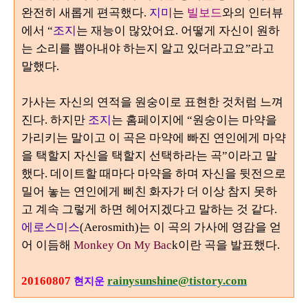
완전히 새롭게 편곡했다
.
지미
는
빌보드
와의 인터뷰
에서
“
조지
는 재능이 많았어요
.
어떻게 자신이 원하
는 소리를 뽑아내야 하는지 알고 있더라고요
”
라고
말했다
.
가사는 자신의 연적을 원숭이로 표현한 것처럼 느껴
진다
.
하지만
조지
는 홈페이지에
“
원숭이는 마약을
가리키는 말이고 이 곡은 마약에 빠진 연인에게 마약
을 택할지 자신을 택할지 선택하라는 곡
”
이라고 말
했다
.
데이트할 때마다 마약을 하며 자신을 뒷전으로
밀어 놓는 연인에게 삐친 화자가 더 이상 참지 못하
고 계속 그렇게 하면 헤어지겠다고 말하는 것 같다
.
에로스미스
(Aerosmith)
는 이 곡의 가사에 영감을 얻
어 이듬해
Monkey On My Bac
k
이란 곡을 발표했다
.
20160807
rainysunshine@tistory.com
현지운