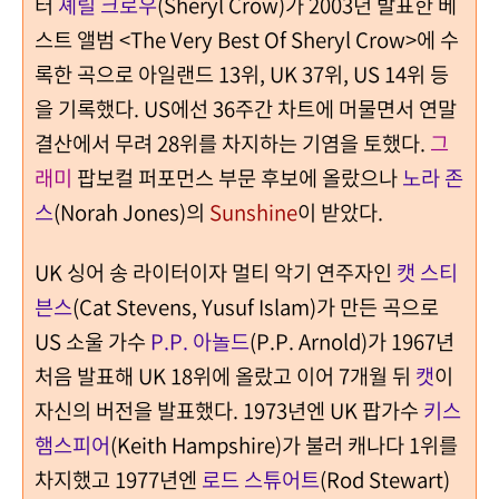
터
셰릴 크로우
(Sheryl Crow)가 2003년 발표한 베
스트 앨범 <The Very Best Of Sheryl Crow>에 수
록한 곡으로 아일랜드 13위, UK 37위, US 14위 등
을 기록했다. US에선 36주간 차트에 머물면서 연말
결산에서 무려 28위를 차지하는 기염을 토했다.
그
래미
팝보컬 퍼포먼스 부문 후보에 올랐으나
노라 존
스
(Norah Jones)의
Sunshine
이 받았다.
UK 싱어 송 라이터이자 멀티 악기 연주자인
캣 스티
븐스
(Cat Stevens, Yusuf Islam)가 만든 곡으로
US 소울 가수
P.P. 아놀드
(P.P. Arnold)가 1967년
처음 발표해 UK 18위에 올랐고 이어 7개월 뒤
캣
이
자신의 버전을 발표했다. 1973년엔 UK 팝가수
키스
햄스피어
(Keith Hampshire)가 불러 캐나다 1위를
차지했고 1977년엔
로드 스튜어트
(Rod Stewart)