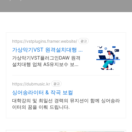
https://vstplugins.framer.website/
광고
가상악기VST 원격설치대행 가
상악기플러그인 원격설치대행
가상악기VST플러그인DAW 원격
설치대행 업체 AS유지보수 보
장/24시간 상담 가상악기VST플러
그인DAW 원격설치대행 전문업
체/AS 유지보수 보장/24시간 상담
https://dubmusic.kr
광고
싱어송라이터 & 작곡 보컬
대학강의 및 최일선 경력의 뮤지션이 함께 싱어송라
이터의 꿈을 이뤄 드립니다.