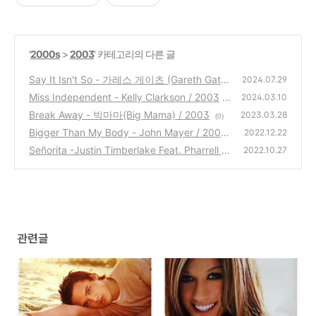
'
2000s
>
2003
' 카테고리의 다른 글
Say It Isn't So - 가레스 게이츠 (Gareth Gate
2024.07.29
s) / 2003
Miss Independent - Kelly Clarkson / 2003
(1)
2024.03.10
Break Away - 빅마마(Big Mama) / 2003
(1)
2023.03.28
(0)
Bigger Than My Body - John Mayer / 2003
2022.12.22
Señorita -Justin Timberlake Feat. Pharrell W
(2)
2022.10.27
illiams / 2003
(1)
관련글