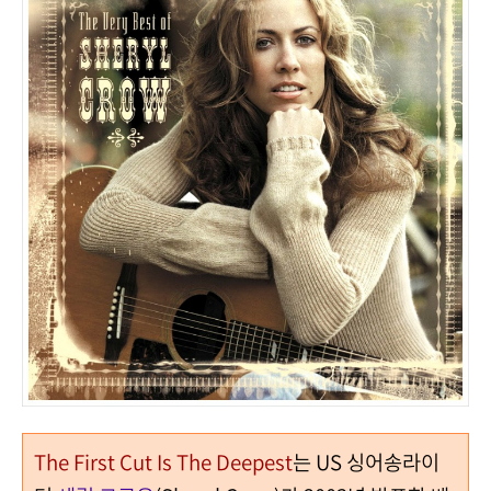
The First Cut Is The Deepest
는 US 싱어송라이