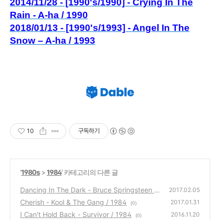
2014/11/28 - [1990's/1990] - Crying In The
Rain - A-ha / 1990
2018/01/13 - [1990's/1993] - Angel In The
Snow – A-ha / 1993
10
구독하기
'
1980s
>
1984
' 카테고리의 다른 글
Dancing In The Dark - Bruce Springsteen /
2017.02.05
1984
Cherish - Kool & The Gang / 1984
(2)
2017.01.31
(0)
I Can't Hold Back - Survivor / 1984
2016.11.20
(0)