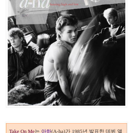
는
아하
가
년 발표한 데뷔 앨
Take On Me
(A-ha)
1985