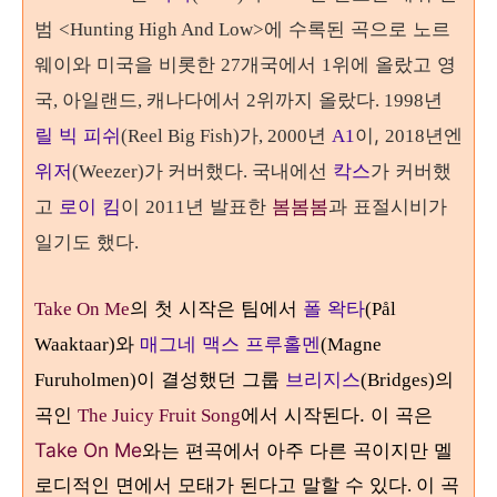
범
에 수록된 곡으로 노르
<Hunting High And Low>
웨이와 미국을 비롯한
개국에서
위에 올랐고 영
27
1
국
아일랜드
캐나다에서
위까지 올랐다
년
,
,
2
. 1998
릴 빅 피쉬
가
년
이,
(Reel Big Fish)
, 2000
A1
2018년엔
국내에선
칵스
가 커버했
위저
(Weezer)가 커버했다.
고
로이 킴
이
년 발표한
봄봄봄
과 표절시비가
2011
일기도 했다
.
의 첫 시작은 팀에서
폴 왁타
Take On Me
(Pål
와
매그네 맥스 프루홀멘
Waaktaar)
(Magne
이 결성했던 그룹
브리지스
의
Furuholmen)
(Bridges)
곡인
에서 시작된다. 이 곡은
The Juicy Fruit Song
Take On Me
와는 편곡에서 아주 다른 곡이지만 멜
로디적인 면에서 모태가 된다고 말할 수 있다
이 곡
.