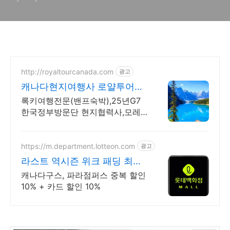
http://royaltourcanada.com
광고
캐나다현지여행사 로얄투어
25년G7 한국방문단 협력사
록키여행전문(밴프숙박),25년G7
한국정부방문단 현지협력사,모레
인호수입장 허가보유
https://m.department.lotteon.com
광고
라스트 역시즌 위크 패딩 최대
74% 할인
캐나다구스, 파라점퍼스 중복 할인
10% + 카드 할인 10%