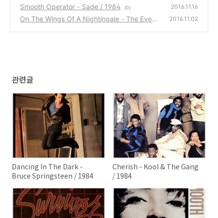
Smooth Operator - Sade / 1984
2016.11.16
(0)
On The Wings Of A Nightingale - The Everl
2016.11.02
y Brothers / 1984
(0)
관련글
Dancing In The Dark -
Cherish - Kool & The Gang
Bruce Springsteen / 1984
/ 1984