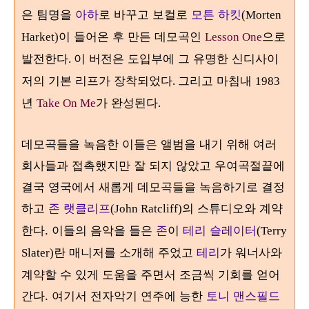
은 팀명을
아하
로 바꾸고 보컬로
모튼 하킷
(Morten
이 들어온 후 만든 데모곡인
으로
Harket)
Lesson One
발전한다
이 버전은 도입부에 그 유명한 신디사이
.
저의 기본 리프가 장착되었다
그리고 마침내
.
1983
년
가 완성된다
Take On Me
.
데모곡들을 녹음한 이들은 앨범을 내기 위해 여러
회사들과 접촉했지만 잘 되지 않았고 우여곡절끝에
결국 영국에서 새롭게 데모곡들을 녹음하기로 결정
하고
존 랫클리프
의 스튜디오와 계약
(John Ratcliff)
한다. 이
들의 음악을 들은
존
이
테리 슬레이터
(Terry
란 매니저를 소개해 주었고
테리
가 워너사와
Slater)
계약할 수 있게 도움을 주면서 조금씩 기회를 얻어
간다.
여기서 전자악기 연주에 능한
토니 맨스필드