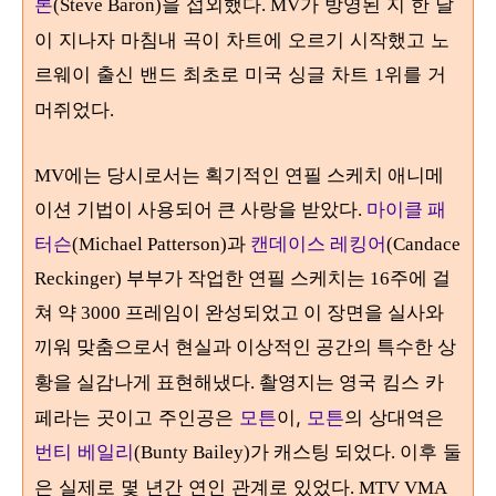
론
을 섭외했다
가 방영된 지 한 달
(Steve Baron)
. MV
이 지나자 마침내 곡이 차트에 오르기 시작했고 노
르웨이 출신 밴드 최초로 미국 싱글 차트
위를 거
1
머쥐었다
.
MV에는 당시로서는 획기적인 연필 스케치 애니메
이션 기법이 사용되어 큰 사랑을 받았다.
마이클 패
터슨
(Michael Patterson)과
캔데이스 레킹어
(Candace
Reckinger) 부부가 작업한 연필 스케치는 16주에 걸
쳐 약 3000 프레임이 완성되었고 이 장면을 실사와
끼워 맞춤으로서 현실과 이상적인 공간의 특수한 상
영국 킴스 카
황을 실감나게 표현해냈다. 촬영지는
페라는 곳이고 주인공은
모튼
이,
모튼
의 상대역은
번티 베일리
이후 둘
(Bunty Bailey)가 캐스팅 되었다.
은 실제로 몇 년간 연인 관계로 있었다
. MTV VMA