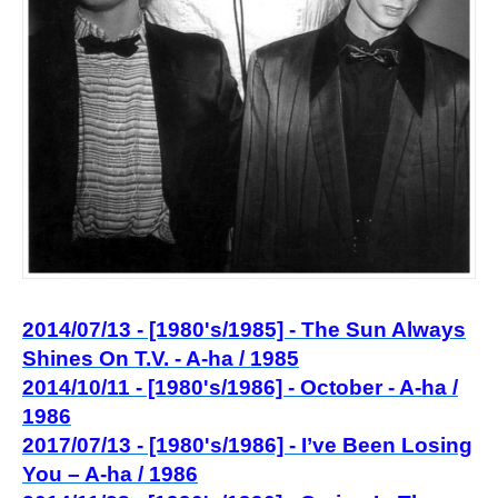
2014/07/13 - [1980's/1985] - The Sun Always
Shines On T.V. - A-ha / 1985
2014/10/11 - [1980's/1986] - October - A-ha /
1986
2017/07/13 - [1980's/1986] - I’ve Been Losing
You – A-ha / 1986