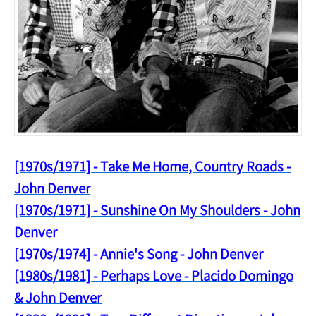
[1970s/1971] - Take Me Home, Country Roads -
John Denver
[1970s/1971] - Sunshine On My Shoulders - John
Denver
[1970s/1974] - Annie's Song - John Denver
[1980s/1981] - Perhaps Love - Placido Domingo
& John Denver