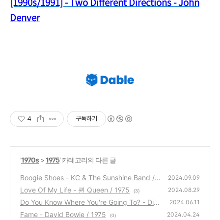
[1990s/1991] - Two Different Directions - John
Denver
4
구독하기
'
1970s
>
1975
' 카테고리의 다른 글
Boogie Shoes - KC & The Sunshine Band / 1
2024.09.09
975
Love Of My Life - 퀸 Queen / 1975
(9)
2024.08.29
(3)
Do You Know Where You're Going To? - Dia
2024.06.11
na Ross / 1975
Fame - David Bowie / 1975
(3)
2024.04.24
(0)