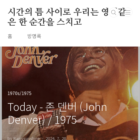
본문 바로가기
시간의 틈 사이로 우리는 영원같
은 한 순간을 스치고
홈
방명록
1970s/1975
Today - 존 덴버 (John
Denver) / 1975
by Rainysunshine
2024. 7. 28.