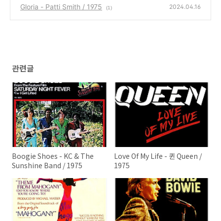
Gloria - Patti Smith / 1975
2024.04.16
(1)
관련글
Boogie Shoes - KC & The
Love Of My Life - 퀸 Queen /
Sunshine Band / 1975
1975