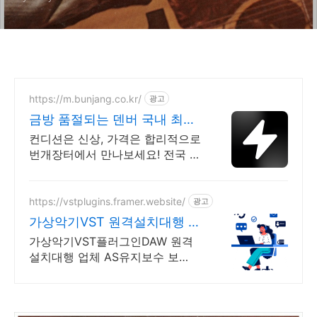
https://m.bunjang.co.kr/
광고
금방 품절되는 덴버 국내 최대
브랜드 중고거래
컨디션은 신상, 가격은 합리적으로
번개장터에서 만나보세요! 전국 각
지에서 올라오는 전국구 최다 상품
매일 10만 개 이상의 신규 상품 업
로드
https://vstplugins.framer.website/
광고
가상악기VST 원격설치대행 가
상악기플러그인 원격설치대행
가상악기VST플러그인DAW 원격
설치대행 업체 AS유지보수 보
장/24시간 상담 가상악기VST플러
그인DAW 원격설치대행 전문업
체/AS 유지보수 보장/24시간 상담