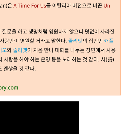
an)
은
A Time For Us
를 이탈리아 버전으로 바꾼
Un
 질문을 하고 생명처럼 영원하지 않으니 덧없이 사라진
 사랑만이 영원할 거라고 말한다.
줄리엣
의 집안인
캐플
미오
와
줄리엣
이 처음 만나 대화를 나누는 장면에서 사용
 사랑을 해야 하는 운명 등을 노래하는 것 같다
.
시
(
詩
)
 괜찮을 것 같다
.
ory.com