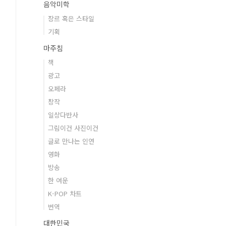
음악미학
장르 혹은 스타일
기획
마주침
책
광고
오페라
창작
일상다반사
그림이건 사진이건
글로 만나는 인연
영화
방송
한 여운
K-POP 차트
번역
대한민국