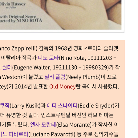
anco Zeppirelli)
감독의
1968
년 영화
<
로미와 줄리엣
 이탈리아 작곡가
니노 로타
(Nino Rota, 19111203 –
 월터
(Eugene Walter, 19211130 – 19980329)
가 작
n Weston)
이 불렀고
닐리 플럼
(Neely Plumb)이 프로
l Rey)가 2014년 발표한
Old Money
란 곡에서 사용했다.
 쿠직
(Larry Kusik)
과
에디 스나이더
(Eddie Snyder)
가
더 유명한 것 같다
.
인스트루멘탈 버전인 러브 테마는
인기를 누렸다
.
엘사 모란테
(Elsa Morante)
가 작사한 이
아노 파바로티
(Luciano Pavarotti)
등 주로 성악가수들