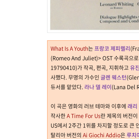
What Is A Youth
는
프랑코 제피렐리
(Fr
(Romeo And Juliet)> OST
수록곡으로
19790410)
가 작곡, 편곡, 지휘하고
유진
사했다
.
무명의 가수인
글렌 웨스턴
(Gle
듀서를 맡았다
.
라나 델 레이
(Lana De
이 곡은 영화의 러브 테마와 이후에
래리
작사한
A Time For Us
란 제목의 버전이 
US에서
2
주간
1
위를 차지할 정도로 큰 
탈리아 버전의
Ai Giochi Addio
은
루치