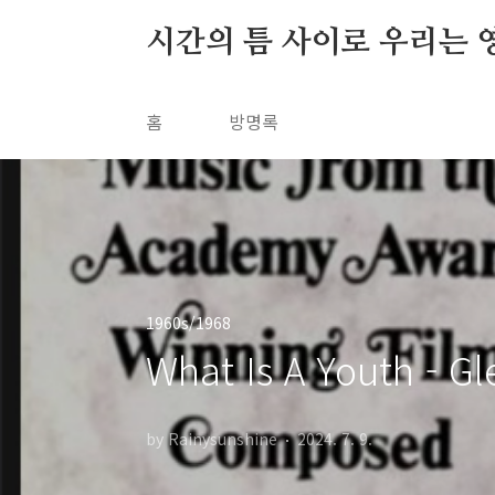
본문 바로가기
시간의 틈 사이로 우리는 
홈
방명록
1960s/1968
What Is A Youth - G
by Rainysunshine
2024. 7. 9.