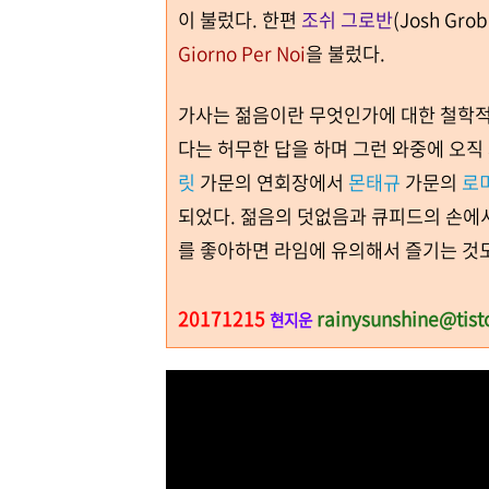
이 불렀다
.
한편
조쉬 그로반
(Josh Grob
Giorno Per Noi
을 불렀다
.
가사는 젊음이란 무엇인가에 대한 철학적
다는 허무한 답을 하며 그런 와중에 오직
릿
가문의 연회장에서
몬태규
가문의
로
되었다
.
젊음의 덧없음과 큐피드의 손에서
를 좋아하면 라임에 유의해서 즐기는 것도
20171215
rainysunshine@tist
현지운