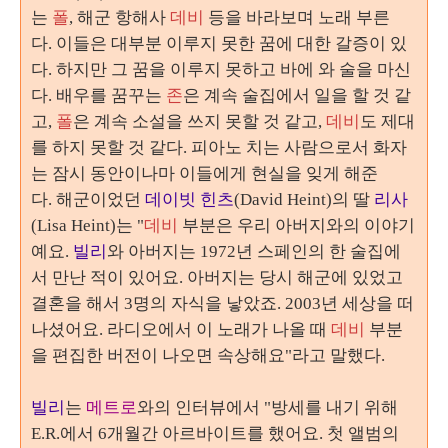
는
폴
,
해군 항해사
데비
등을 바라보며 노래 부른
다
.
이들은 대부분 이루지 못한 꿈에 대한 갈증이 있
다. 하지만 그 꿈을 이루지 못하고 바에 와 술을 마신
다. 배우를 꿈꾸는
존
은 계속 술집에서 일을 할 것 같
고,
폴
은 계속 소설을 쓰지 못할 것 같고,
데비
도 제대
를 하지 못할 것 같다. 피아노 치는 사람으로서 화자
는 잠시 동안이나마 이들에게 현실을 잊게 해준
다
. 해군이었던
데이빗 힌츠
(David Heint)의 딸
리사
(Lisa Heint)는 "
데비
부분은 우리 아버지와의 이야기
예요.
빌리
와 아버지는 1972년 스페인의 한 술집에
서 만난 적이 있어요. 아버지는 당시 해군에 있었고
결혼을 해서 3명의 자식을 낳았죠. 2003년 세상을 떠
나셨어요. 라디오에서 이 노래가 나올 때
데비
부분
을 편집한 버전이 나오면 속상해요"라고 말했다.
빌리
는
메트로
와의 인터뷰에서 "방세를 내기 위해
E.R.에서 6개월간 아르바이트를 했어요. 첫 앨범의