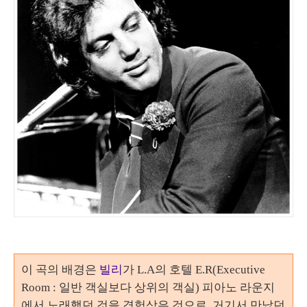
이 곡의 배경은
빌리
가
L.A
의 호텔
E.R(Executive
Room :
일반 객실보다 상위의 객실
)
피아노 라운지
에서 노래했던 것을 경험삼은 것으로, 거기서 만났던