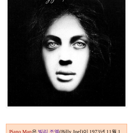
Piano Man
은
빌리 조엘
(Billy Joel)
이
1973
년
11
월
1