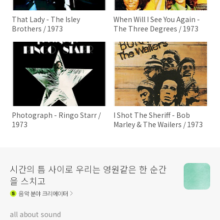
That Lady - The Isley
When Will I See You Again -
Brothers / 1973
The Three Degrees / 1973
Photograph - Ringo Starr /
I Shot The Sheriff - Bob
1973
Marley & The Wailers / 1973
시간의 틈 사이로 우리는 영원같은 한 순간
을 스치고
음악
분야 크리에이터
all about sound