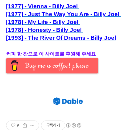
[1977] - Vienna - Billy Joel
[1977] - Just The Way You Are - Billy Joel
[1978] - My Life - Billy Joel
[1978] -
Honesty - Billy Joel
[1993] - The River Of Dreams - Billy Joel
커피 한 잔으로 이 사이트를 후원해 주세요
Buy me a coffee! please
9
구독하기