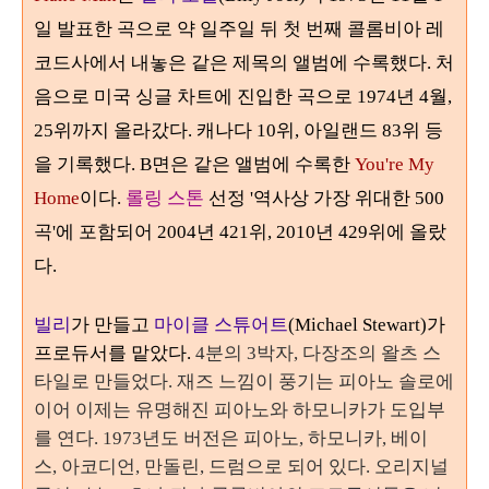
일 발표한 곡으로 약 일주일 뒤 첫 번째 콜롬비아 레
코드사에서 내놓은 같은 제목의 앨범에 수록했다
.
처
음으로 미국 싱글 차트에 진입한 곡으로
1974
년
4
월
,
25
위까지 올라갔다
. 캐나다 10위, 아일랜드 83위 등
을 기록했다. B
면은 같은 앨범에 수록한
You're My
Home
이다
.
롤링 스톤
선정 '역사상 가장 위대한
500
곡'에 포함되어
2004
년
421
위
, 2010
년
429
위에 올랐
다.
빌리
가 만들고
마이클 스튜어트
(Michael Stewart)가
프로듀서를 맡았다.
4
분의
3
박자, 다장조의 왈츠 스
타일
로 만들었다
.
재즈 느낌이 풍기는 피아노 솔로에
이어 이제는 유명해진 피아노와 하모니카가 도입부
를 연다.
1973
년도 버전은 피아노
,
하모니카
,
베이
스
,
아코디언
,
만돌린
,
드럼으로 되어 있다
.
오리지널