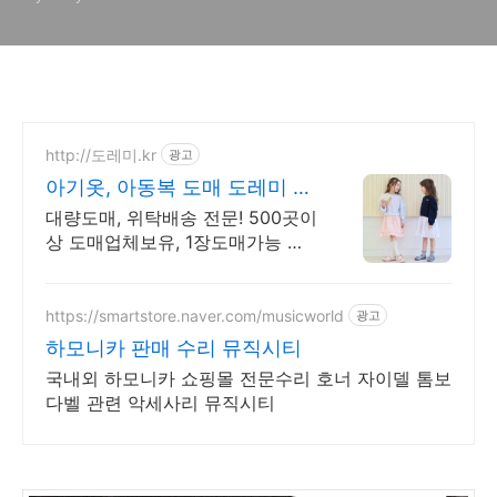
http://도레미.kr
광고
아기옷, 아동복 도매 도레미 대
량도매,위탁배송 전문!!!
대량도매, 위탁배송 전문! 500곳이
상 도매업체보유, 1장도매가능 이
미지무료제공!
https://smartstore.naver.com/musicworld
광고
하모니카 판매 수리 뮤직시티
국내외 하모니카 쇼핑몰 전문수리 호너 자이델 톰보
다벨 관련 악세사리 뮤직시티