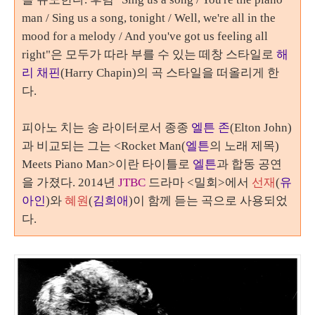
man / Sing us a song, tonight / Well, we're all in the
mood for a melody / And you've got us feeling all
right"은
모두가 따라 부를 수 있는 떼창 스타일로
해
리 채핀
(Harry Chapin)
의 곡 스타일을 떠올리게 한
다
.
피아노 치는 송 라이터로서 종종
엘튼 존
(Elton John)
과 비교되는 그는
<Rocket Man(
엘튼
의 노래 제목
)
Meets Piano Man>
이란 타이틀로
엘튼
과 합동 공연
을 가졌다
.
2014년
JTBC
드라마 <밀회>에서
선재
(
유
아인
)와
혜원
(
김희애
)이 함께 듣는 곡으로 사용되었
다.