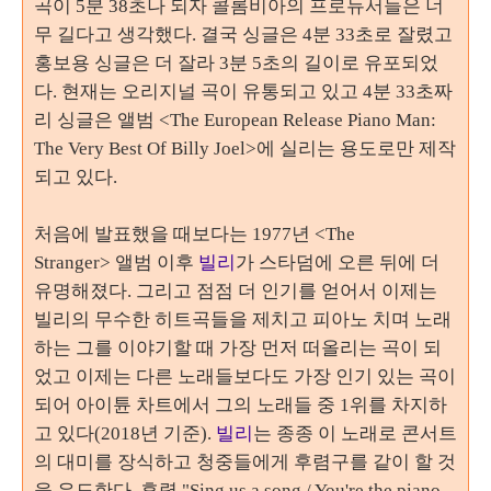
곡이
5
분
38
초나 되자 콜롬비아의 프로듀서들은 너
무 길다고 생각했다
.
결국 싱글은
4
분
33
초로 잘렸고
홍보용 싱글은 더 잘라
3
분
5
초의 길이로 유포되었
다
.
현재는 오리지널 곡이 유통되고 있고
4
분
33
초짜
리 싱글은 앨범
<The European Release Piano Man:
The Very Best Of Billy Joel>에 실리는 용도
로만 제작
되고 있다
.
처음에
발표했을 때보다는
1977
년
<The
Stranger>
앨범 이후
빌리
가 스타덤에 오른 뒤에 더
유명해졌다. 그리고 점점 더 인기를 얻어서 이제는
빌리의 무수한 히트곡들을 제치고 피아노 치며 노래
하는 그를 이야기할 때 가장 먼저 떠올리는 곡이 되
었고 이제는
다른 노래들보다도 가장 인기 있는 곡이
되어 아이튠 차트에서 그의 노래들 중
1
위를 차지하
고 있다
(2018
년 기준
).
빌리
는 종종 이 노래로 콘서트
의 대미를 장식하고 청중들에게 후렴구를 같이 할 것
을 유도한다
.
후렴
"Sing us a song / You're the piano