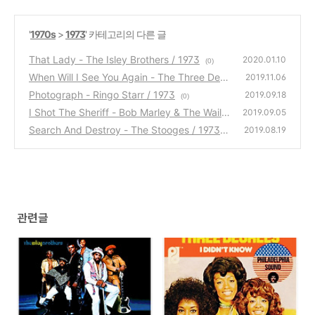
'
1970s
>
1973
' 카테고리의 다른 글
That Lady - The Isley Brothers / 1973
2020.01.10
(0)
When Will I See You Again - The Three Degr
2019.11.06
ees / 1973
Photograph - Ringo Starr / 1973
(0)
2019.09.18
(0)
I Shot The Sheriff - Bob Marley & The Waile
2019.09.05
rs / 1973
Search And Destroy - The Stooges / 1973
(1)
2019.08.19
(0)
관련글