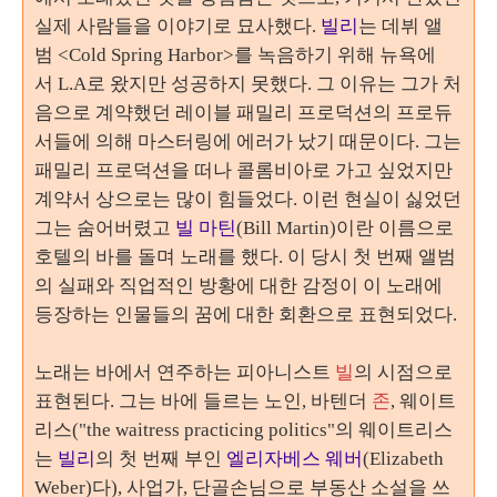
실제 사람들을 이야기로 묘사했다
.
빌리
는 데뷔 앨
범
<Cold Spring Harbor>
를 녹음하기 위해 뉴욕에
서
L.A
로 왔지만 성공하지 못했다
.
그 이유는 그가 처
음으로 계약했던 레이블 패밀리 프로덕션의 프로듀
서들에 의해 마스터링에 에러가 났기 때문이다
.
그는
패밀리 프로덕션을 떠나 콜롬비아로 가고 싶었지만
계약서 상으로는 많이 힘들었다
.
이런 현실이 싫었던
그는 숨어버렸고
빌 마틴
(Bill Martin)
이란 이름으로
호텔의 바를 돌며 노래를 했다
.
이 당시 첫 번째 앨범
의 실패와 직업적인 방황에 대한 감정이 이 노래에
등장하는 인물들의 꿈에 대한 회환으로 표현되었다
.
노래는 바에서 연주하는 피아니스트
빌
의 시점으로
표현된다
.
그는 바에 들르는 노인
,
바텐더
존
,
웨이트
리스
("the waitress practicing politics"
의 웨이트리스
는
빌리
의 첫 번째 부인
엘리자베스 웨버
(Elizabeth
Weber)
다
),
사업가
,
단골손님으로 부동산 소설을 쓰