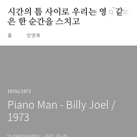
본문 바로가기
시간의 틈 사이로 우리는 영원같
은 한 순간을 스치고
홈
방명록
1970s/1973
Piano Man - Billy Joel /
1973
by Rainysunshine
2019. 10. 29.