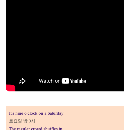
It's nine o'clock on a Saturday
토요일 밤
시
9
The regular crowd shuffles in